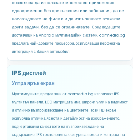
позволява да използвате множество приложения
едновременно без прекъсвания или забавяния, да се
наслаждавате на филми и да изпълнявате всякакви
други задачи, без да се ограничавате.
Сред водещите
доставчици на Android мултимедийни системи, carmedia.bg
предлага най-добрите процесори, осигуряващи перфектна
интеграция с Вашия автомобил.
IPS дисплей
Ултра ярък екран
Мултимедиите, предлагани от carmedia.bg използват IPS
мултитъч панели. LCD матрицата има широки ъгли на видимост
и отлично възпроизвеждане на цветовете. Този HD екран
осигурява отлична яснота и детайлност на изображението,
подчертавайки качеството на възпроизвеждане на
съдържание. IPS технологията осигурява яркост и контраст на