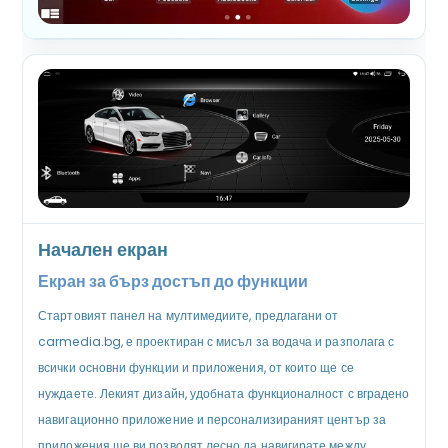
Начален екран
Екран за бърз достъп до функции
Стартовият панел на мултимедиите, предлагани от
carmedia.bg, е проектиран с мисъл за водача и разполага с
всички основни функции и приложения, от които ще се
нуждаете. Лекият дизайн, удобната функционалност с вградено
навигационно приложение и персонализираният център за
приложения ще ви позволят лесно да навигирате между