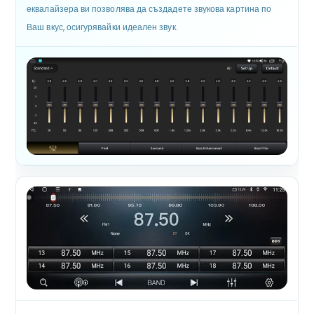
еквалайзера ви позволява да създадете звукова картина по
Ваш вкус, осигурявайки идеален звук.