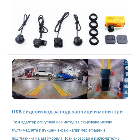
USB видеоизход за подглавници и монитори
Този адаптер осигурява нов метод за свързване между
мултимедията и външен екран, например вграден в
подглавника на автомобила. Този аксесоар е изключително