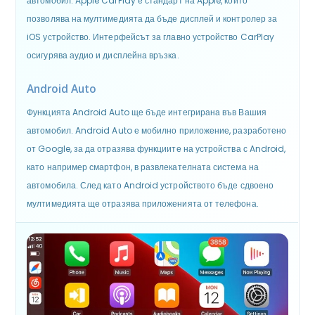
автомобил. Apple CarPlay е стандарт на Apple, който
позволява на мултимедията да бъде дисплей и контролер за
iOS устройство. Интерфейсът за главно устройство CarPlay
осигурява аудио и дисплейна връзка.
Android Auto
Функцията Android Auto ще бъде интегрирана във Вашия
автомобил. Android Auto е мобилно приложение, разработено
от Google, за да отразява функциите на устройства с Android,
като например смартфон, в развлекателната система на
автомобила. След като Android устройството бъде сдвоено
мултимедията ще отразява приложенията от телефона.