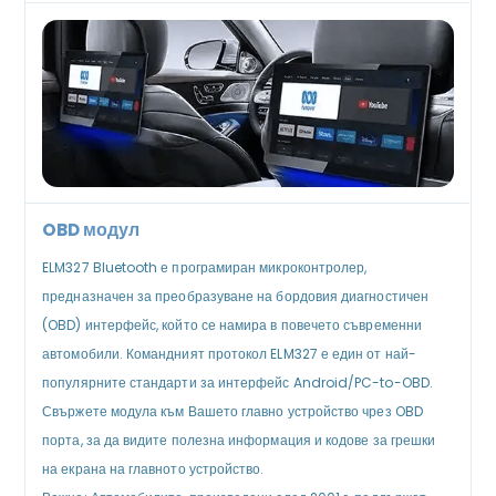
OBD модул
ELM327 Bluetooth е програмиран микроконтролер,
предназначен за преобразуване на бордовия диагностичен
(OBD) интерфейс, който се намира в повечето съвременни
автомобили. Командният протокол ELM327 е един от най-
популярните стандарти за интерфейс Android/PC-to-OBD.
Свържете модула към Вашето главно устройство чрез OBD
порта, за да видите полезна информация и кодове за грешки
на екрана на главното устройство.