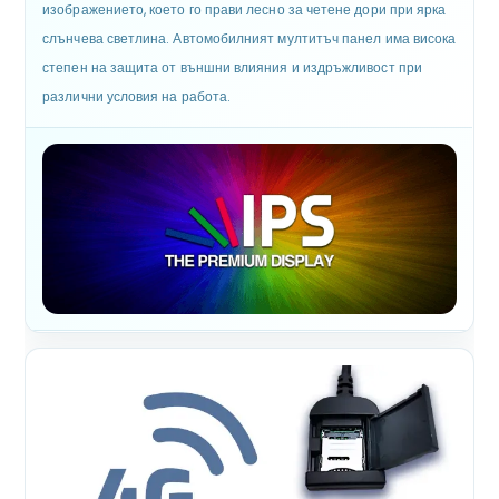
изображението, което го прави лесно за четене дори при ярка
слънчева светлина. Автомобилният мултитъч панел има висока
степен на защита от външни влияния и издръжливост при
различни условия на работа.