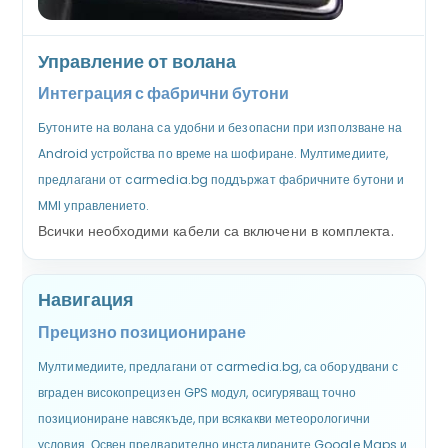
Управление от волана
Интеграция с фабрични бутони
Бутоните на волана са удобни и безопасни при използване на
Android устройства по време на шофиране. Мултимедиите,
предлагани от carmedia.bg поддържат фабричните бутони и
MMI управлението.
Всички необходими кабели са включени в комплекта.
Навигация
Прецизно позициониране
Мултимедиите, предлагани от carmedia.bg, са оборудвани с
вграден високопрецизен GPS модул, осигуряващ точно
позициониране навсякъде, при всякакви метеорологични
условия. Освен предварително инсталираните Google Maps и