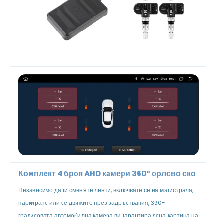
Комплект 4 броя AHD камери 360° орлово око
Независимо дали сменяте ленти, включвате се на магистрала,
паркирате или се движите през задръствания, 360-
градусовата автомобилна камера ви гарантира ясна картина на