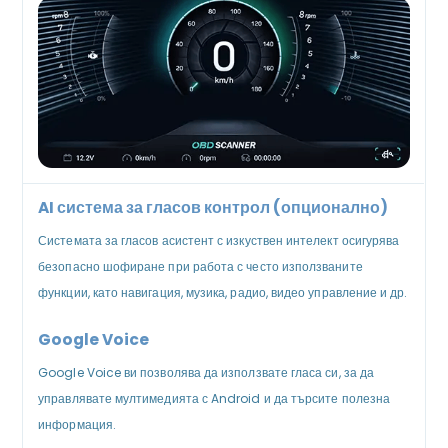
AI система за гласов контрол (опционално)
Системата за гласов асистент с изкуствен интелект осигурява
безопасно шофиране при работа с често използваните
функции, като навигация, музика, радио, видео управление и др.
Google Voice
Google Voice ви позволява да използвате гласа си, за да
управлявате мултимедията с Android и да търсите полезна
информация.