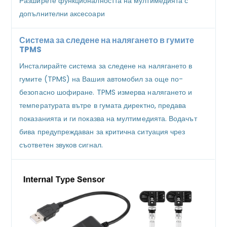
Разширете функционалността на мултимедията с
допълнителни аксесоари
Система за следене на налягането в гумите
TPMS
Инсталирайте система за следене на налягането в
гумите (TPMS) на Вашия автомобил за още по-
безопасно шофиране. TPMS измерва налягането и
температурата вътре в гумата директно, предава
показанията и ги показва на мултимедията. Водачът
бива предупреждаван за критична ситуация чрез
съответен звуков сигнал.