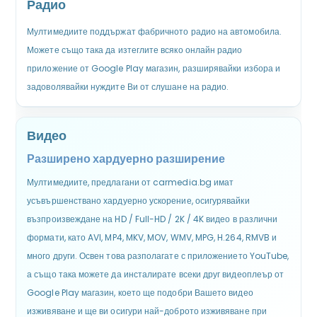
Радио
Мултимедиите поддържат фабричното радио на автомобила.
Можете също така да изтеглите всяко онлайн радио
приложение от Google Play магазин, разширявайки избора и
задоволявайки нуждите Ви от слушане на радио.
Видео
Разширено хардуерно разширение
Мултимедиите, предлагани от carmedia.bg имат
усъвършенствано хардуерно ускорение, осигурявайки
възпроизвеждане на HD / Full-HD / 2K / 4K видео в различни
формати, като AVI, MP4, MKV, MOV, WMV, MPG, H.264, RMVB и
много други. Освен това разполагате с приложението YouTube,
а също така можете да инсталирате всеки друг видеоплеър от
Google Play магазин, което ще подобри Вашето видео
изживяване и ще ви осигури най-доброто изживяване при