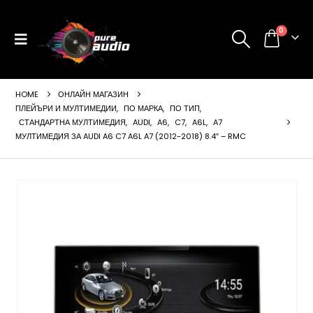
0
HOME
ОНЛАЙН МАГАЗИН
ПЛЕЙЪРИ И МУЛТИМЕДИИ
,
ПО МАРКА
,
ПО ТИП
,
СТАНДАРТНА МУЛТИМЕДИЯ
,
AUDI
,
A6
,
C7
,
A6L
,
A7
МУЛТИМЕДИЯ ЗА AUDI A6 C7 A6L A7 (2012-2018) 8.4″ – RMC
ущата
а
99 €
24 лв..
щата
а
99 €