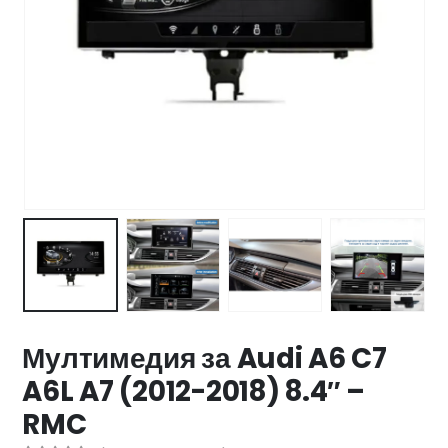
47 лв..
ущата
а
.44 €
00 лв..
Мултимедия за Audi A6 C7
A6L A7 (2012-2018) 8.4″ –
RMC