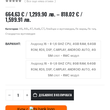
( Все още няма отзиви. )
0
out of 5
664.63
€
/ 1,299.90 лв.
–
818.02
€
/
Price
1,599.91 лв.
range:
664.63 €
Категории:
A6
,
A6L
,
A7
,
Audi
,
C7
,
Плейъри и мултимедии
,
По марка
,
По тип
,
/
Стандартна мултимедия
1,299.90 лв.
ВАРИАНТ
Андроид 16 - 8-1,6 GHZ CPU, 4GB RAM, 64GB
through
ROM, RDS, DSP, CARPLAY, ANDROID AUTO, 4G
818.02 €
/
SIM слот - RMC модул
1,599.91 лв.
Андроид 16 - 8-1,6 GHZ CPU, 8GB RAM, 64GB
ROM, RDS, DSP, CARPLAY, ANDROID AUTO, 4G
SIM слот - RMC модул
ДОБАВЯНЕ В КОЛИЧКАТА
Купи с