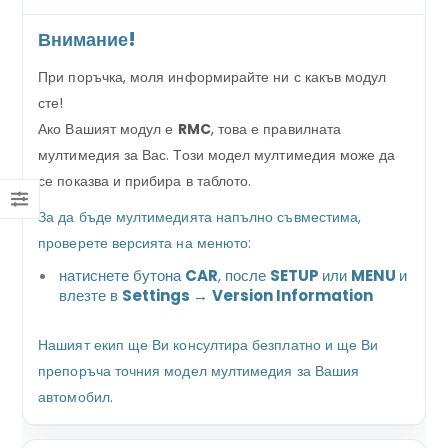
Внимание!
При поръчка, моля информирайте ни с какъв модул
сте!
Ако Вашият модул е
RMC
, това е правилната
мултимедия за Вас. Този модел мултимедия може да
се показва и прибира в таблото.
За да бъде мултимедията напълно съвместима,
проверете версията на менюто:
натиснете бутона
CAR
, после
SETUP
или
MENU
и
влезте в
Settings
→
Version Information
Нашият екип ще Ви консултира безплатно и ще Ви
препоръча точния модел мултимедия за Вашия
автомобил.