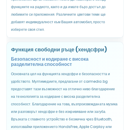
функциите на радиото, както и да имате бърз достъп до
любимите си приложения. Различните цветови теми ще
добавят индивидуалност към Вашия автомобил, просто
изберете своя стил.
Функция свободни ръце (хендсфри)
Безопасност и кодиране с висока
разделителна способност
Основната цел на функцията хендсфри е безопасността и
удобството. Мултимедиите, предлагани от carmedia.bg
предоставят тази възможност на отлично ниво благодарение
на технологията за кодиране с висока разделителна
способност. Благодарение на това, възпроизвежданата музика
или разговорът хендсфри е без изкривяване или загуба.
Връзката с главното устройство е безжична чрез Bluetooth,
използвайки приложението HandsFree, Apple Carplay или