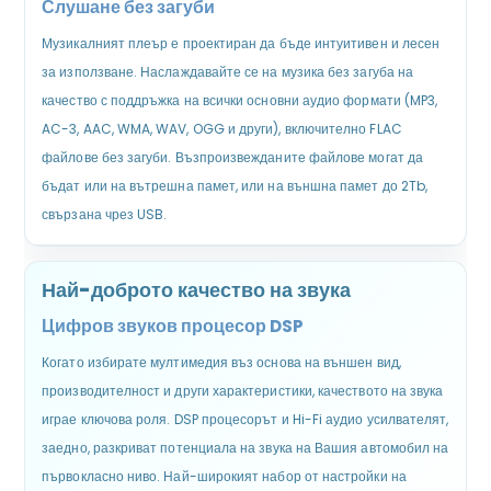
Слушане без загуби
Музикалният плеър е проектиран да бъде интуитивен и лесен
за използване. Наслаждавайте се на музика без загуба на
качество с поддръжка на всички основни аудио формати (MP3,
AC-3, AAC, WMA, WAV, OGG и други), включително FLAC
файлове без загуби. Възпроизвежданите файлове могат да
бъдат или на вътрешна памет, или на външна памет до 2Tb,
свързана чрез USB.
Най-доброто качество на звука
Цифров звуков процесор DSP
Когато избирате мултимедия въз основа на външен вид,
производителност и други характеристики, качеството на звука
играе ключова роля. DSP процесорът и Hi-Fi аудио усилвателят,
заедно, разкриват потенциала на звука на Вашия автомобил на
първокласно ниво. Най-широкият набор от настройки на