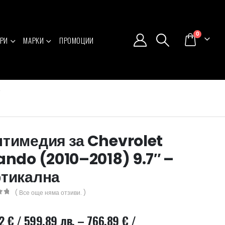
0
РИ
МАРКИ
ПРОМОЦИИ
тимедия за Chevrolet
ando (2010–2018) 9.7″ –
тикална
( Все още няма отзиви. )
5
72
€
/ 599.89 лв.
–
766.89
€
/