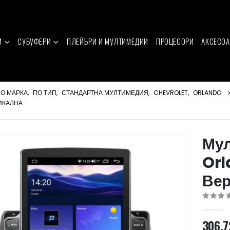
И
СУБУФЕРИ
ПЛЕЙЪРИ И МУЛТИМЕДИИ
ПРОЦЕСОРИ
АКСЕСОА
О МАРКА
,
ПО ТИП
,
СТАНДАРТНА МУЛТИМЕДИЯ
,
CHEVROLET
,
ORLANDO
ТИКАЛНА
Мул
Orl
Вер
0
out of 
306.