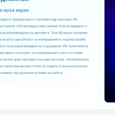
а ярък екран
едиите, предлагани от carmedia.bg използват IPS
ъч панели. LCD матрицата има широки ъгли на видимост и
о възпроизвеждане на цветовете. Този HD екран осигурява
а яснота и детайлност на изображението, подчертавайки
вото на възпроизвеждане на съдържание. IPS технологията
ява яркост и контраст на изображението, което го прави
за четене дори при ярка слънчева светлина. Автомобилният
ъч панел има висока степен на защита от външни влияния
ъжливост при различни условия на работа.