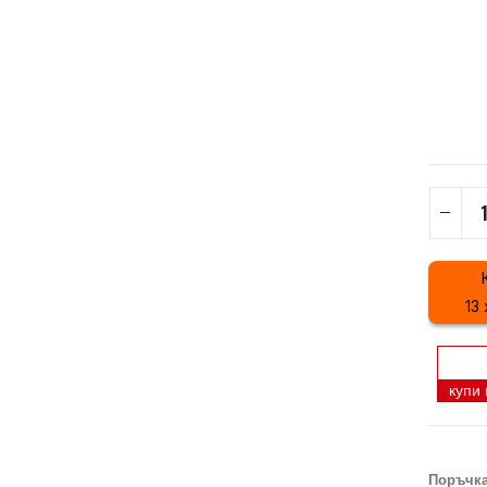
13 
купи
Поръчка