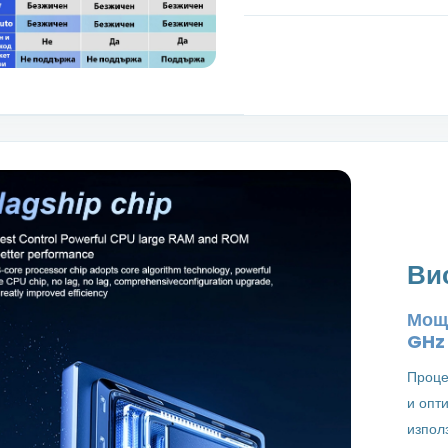
Ви
Мощн
GH
Проце
и опт
изпол