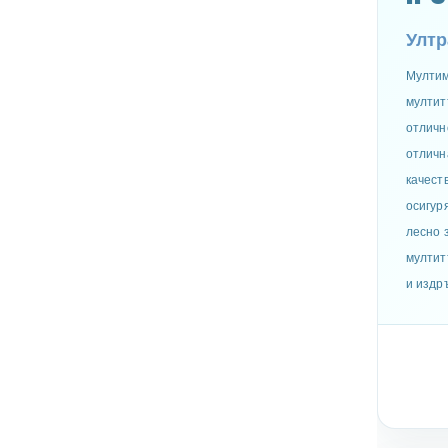
Ултр
Мултим
мултит
отличн
отличн
качест
осигур
лесно 
мултит
и издр