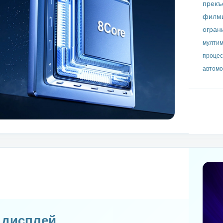
прекъ
филми
огран
мултим
процес
автомо
S дисплей