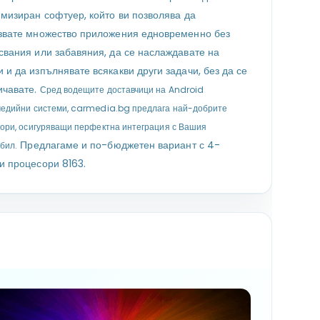
имизиран софтуер, който ви позволява да
звате множество приложения едновременно без
свания или забавяния, да се наслаждавате на
 и да изпълнявате всякакви други задачи, без да се
ичавате.
Сред водещите доставчици на Android
едийни системи, carmedia.bg предлага най-добрите
ори, осигуряващи перфектна интеграция с Вашия
Предлагаме и по-бюджетен вариант с 4-
бил.
и процесори 8163.