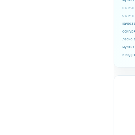
отличн
отличн
качест
осигур
лесно 
мултит
и издр