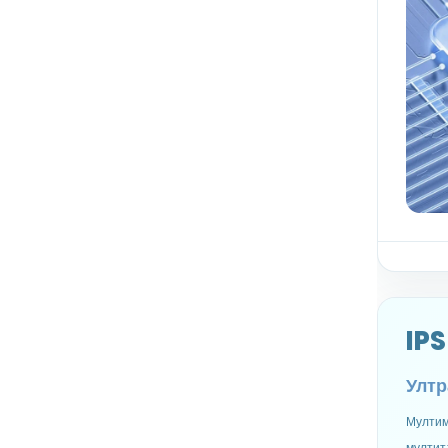
IPS
Ултр
Мултим
мултит