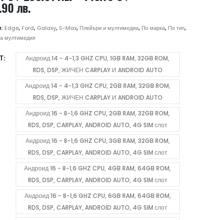
Price
.90 лв.
range:
153.34 €
и:
Edge
,
Ford
,
Galaxy
,
S-Max
,
Плейъри и мултимедии
,
По марка
,
По тип
,
/
а мултимедия
299.91 лв.
Т
Андроид 14 - 4-1,3 GHZ CPU, 1GB RAM, 32GB ROM,
through
RDS, DSP, ЖИЧЕН CARPLAY И ANDROID AUTO
715.76 €
/
Андроид 14 - 4-1,3 GHZ CPU, 2GB RAM, 32GB ROM,
1,399.90 лв.
RDS, DSP, ЖИЧЕН CARPLAY И ANDROID AUTO
Андроид 16 - 8-1,6 GHZ CPU, 2GB RAM, 32GB ROM,
RDS, DSP, CARPLAY, ANDROID AUTO, 4G SIM слот
Андроид 16 - 8-1,6 GHZ CPU, 3GB RAM, 32GB ROM,
RDS, DSP, CARPLAY, ANDROID AUTO, 4G SIM слот
Андроид 16 - 8-1,6 GHZ CPU, 4GB RAM, 64GB ROM,
RDS, DSP, CARPLAY, ANDROID AUTO, 4G SIM слот
Андроид 16 - 8-1,6 GHZ CPU, 6GB RAM, 64GB ROM,
RDS, DSP, CARPLAY, ANDROID AUTO, 4G SIM слот