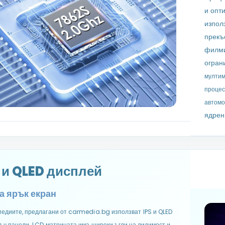
и опт
изпол
прекъ
филми
огран
мултим
процес
автомо
ядрен
 и QLED дисплей
а ярък екран
едиите, предлагани от carmedia.bg използват IPS и QLED
ъч панели. LCD матрицата има широки ъгли на видимост и