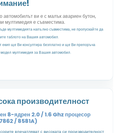
имание!
о автомобилът ви е с малък авариен бутон,
зи мултимедия е съвместима.
бъде мултимедията напълно съвместима, не пропускайте да
ите таблото на Вашия автомобил.
 екип ще Ви консултира безплатно и ще Ви препоръча
 модел мултимедия за Вашия автомобил.
сока производителност
н 8-ядрен 2.0 / 1.6 Ghz процесор
7862 / 8581A)
сорите впечатляват с високата си производителност