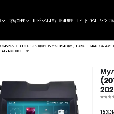
И
СУБУФЕРИ
ПЛЕЙЪРИ И МУЛТИМЕДИИ
ПРОЦЕСОРИ
АКСЕСОА
О МАРКА
,
ПО ТИП
,
СТАНДАРТНА МУЛТИМЕДИЯ
,
FORD
,
S-MAX
,
GALAXY
,
LAXY MK3 HIGH – 9“
Мул
(20
202
0
out of 
153.