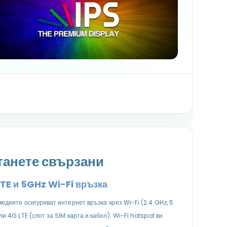
танете свързани
TE и 5GHz Wi-Fi връзка
едиите осигуряват интернет връзка чрез Wi-Fi (2.4 GHz, 5
ли 4G LTE (слот за SIM карта и кабел). Wi-Fi hotspot ви