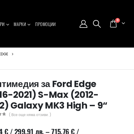
0
РИ
МАРКИ
ПРОМОЦИИ
EDGE
тимедия за Ford Edge
16-2021) S-Max (2012-
2) Galaxy MK3 High – 9“
( Все още няма отзиви. )
5
34
€
/ 299.91 лв.
–
715.76
€
/