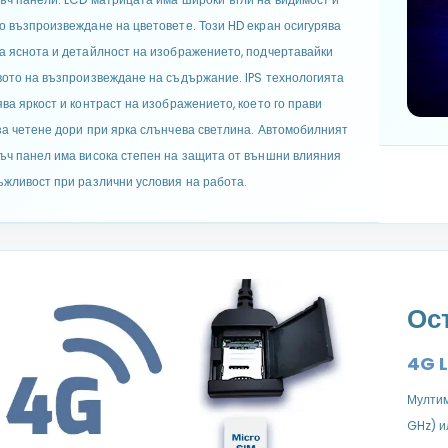
о възпроизвеждане на цветовете. Този HD екран осигурява
а яснота и детайлност на изображението, подчертавайки
вото на възпроизвеждане на съдържание. IPS технологията
ява яркост и контраст на изображението, което го прави
за четене дори при ярка слънчева светлина. Автомобилният
ъч панел има висока степен на защита от външни влияния
ъжливост при различни условия на работа.
Ос
4G L
Мултим
GHz) и