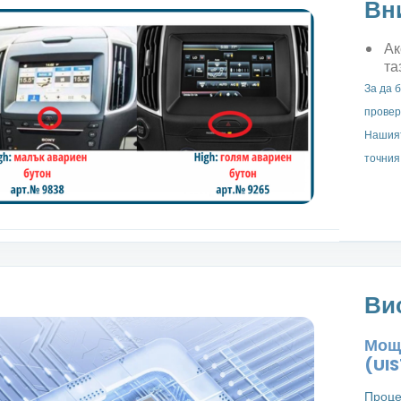
Вн
Ак
та
За да 
провер
Нашият
точния
Ви
Моще
(UIS
Проце