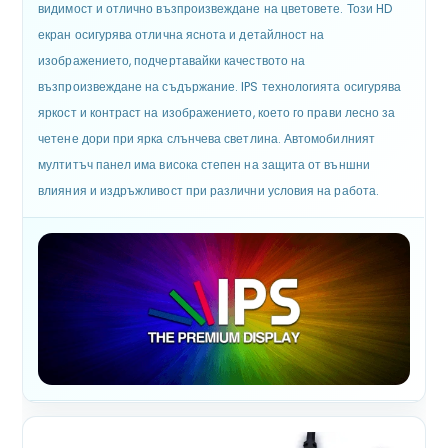
видимост и отлично възпроизвеждане на цветовете. Този HD
екран осигурява отлична яснота и детайлност на
изображението, подчертавайки качеството на
възпроизвеждане на съдържание. IPS технологията осигурява
яркост и контраст на изображението, което го прави лесно за
четене дори при ярка слънчева светлина. Автомобилният
мултитъч панел има висока степен на защита от външни
влияния и издръжливост при различни условия на работа.