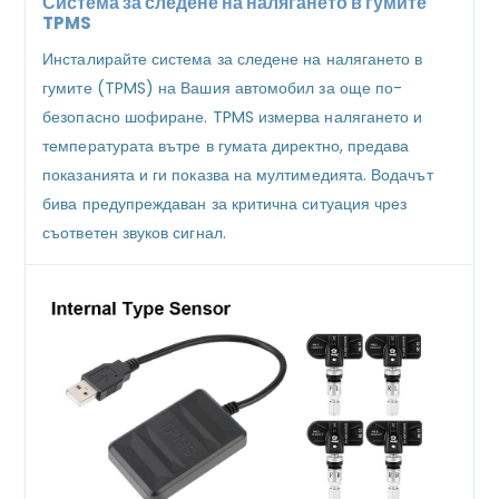
Система за следене на налягането в гумите
TPMS
Инсталирайте система за следене на налягането в
гумите (TPMS) на Вашия автомобил за още по-
безопасно шофиране. TPMS измерва налягането и
температурата вътре в гумата директно, предава
показанията и ги показва на мултимедията. Водачът
бива предупреждаван за критична ситуация чрез
съответен звуков сигнал.