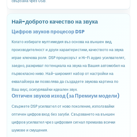
свързана чрез USB.
Най-доброто качество на звука
Цифров звуков процесор DSP
Когато избирате мултимедия въз основа на външен вид,
производителност и други характеристики, качеството на звука
играе ключова роля. DSP процесорът и Hi-Fi аудио усилвателят,
заедно, разкриват потенциала на звука на Вашия автомобил на
първокласно ниво. Най-широкият набор от настройки на
еквалайзера ви позволява да създадете звукова картина по
Ваш вкус, осигурявайки идеален звук.
Оптичен звуков изход (за Премиум модели)
Свържете DSP усилвател от ново поколение, използвайки
оптичен цифров вход без загуби. Свързването на външен
цифров усилвател чрез цифровия сигнал премахва всички
шумове и смущения.