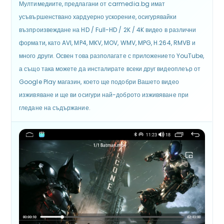
Мултимедиите, предлагани от carmedia.bg имат
усъвършенствано хардуерно ускорение, осигурявайки
възпроизвеждане на HD / Full-HD / 2K / 4K видео в различни
формати, като AVI, MP4, MKV, MOV, WMV, MPG, H.264, RMVB и
много други. Освен това разполагате с приложението YouTube,
а също така можете да инсталирате всеки друг видеоплеър от
Google Play магазин, което ще подобри Вашето видео
изживяване и ще ви осигури най-доброто изживяване при
гледане на съдържание.