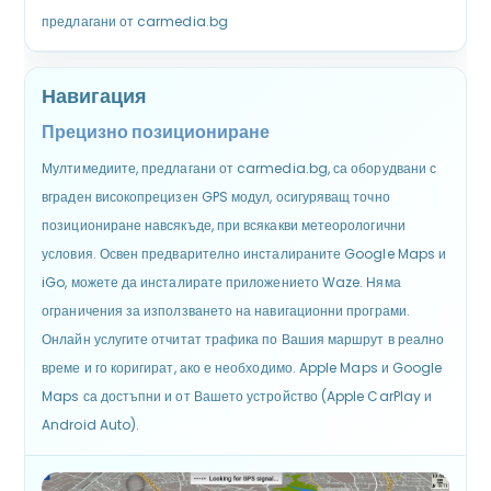
предлагани от carmedia.bg
Навигация
Прецизно позициониране
Мултимедиите, предлагани от carmedia.bg, са оборудвани с
вграден високопрецизен GPS модул, осигуряващ точно
позициониране навсякъде, при всякакви метеорологични
условия. Освен предварително инсталираните Google Maps и
iGo, можете да инсталирате приложението Waze. Няма
ограничения за използването на навигационни програми.
Онлайн услугите отчитат трафика по Вашия маршрут в реално
време и го коригират, ако е необходимо. Apple Maps и Google
Maps са достъпни и от Вашето устройство (Apple CarPlay и
Android Auto).