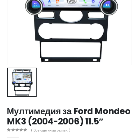
47 лв..
ущата
а
.44 €
00 лв..
Мултимедия за Ford Mondeo
MK3 (2004-2006) 11.5″
( Все още няма отзиви. )
0
out of 5