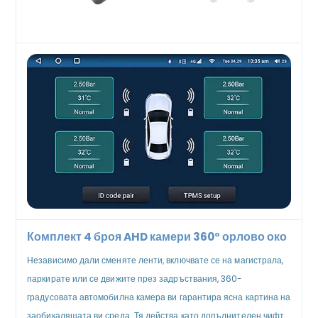
Комплект 4 броя AHD камери 360° орлово око
Независимо дали сменяте ленти, включвате се на магистрала,
паркирате или се движите през задръствания, 360-
градусовата автомобилна камера ви гарантира ясна картина на
заобикалящата ви среда. Тя действа като допълнителен чифт