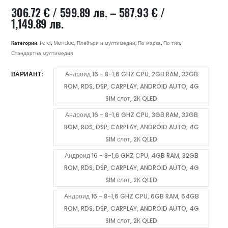
306.72
€
/ 599.89 лв.
–
587.93
€
/
Price
1,149.89 лв.
range:
306.72 €
Категории:
Ford
,
Mondeo
,
Плейъри и мултимедии
,
По марка
,
По тип
,
/
Стандартна мултимедия
599.89 лв.
ВАРИАНТ
Андроид 16 - 8-1,6 GHZ CPU, 2GB RAM, 32GB
through
ROM, RDS, DSP, CARPLAY, ANDROID AUTO, 4G
587.93 €
/
SIM слот, 2К QLED
1,149.89 лв.
Андроид 16 - 8-1,6 GHZ CPU, 3GB RAM, 32GB
ROM, RDS, DSP, CARPLAY, ANDROID AUTO, 4G
SIM слот, 2К QLED
Андроид 16 - 8-1,6 GHZ CPU, 4GB RAM, 32GB
ROM, RDS, DSP, CARPLAY, ANDROID AUTO, 4G
SIM слот, 2К QLED
Андроид 16 - 8-1,6 GHZ CPU, 6GB RAM, 64GB
ROM, RDS, DSP, CARPLAY, ANDROID AUTO, 4G
SIM слот, 2К QLED