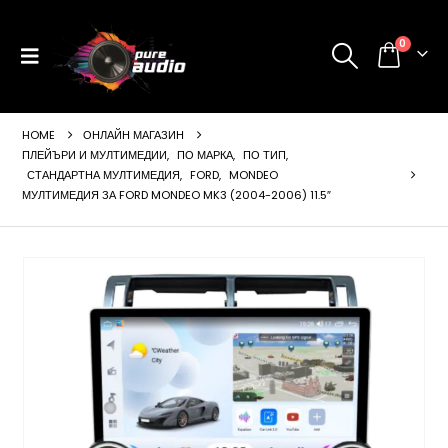
0
HOME
ОНЛАЙН МАГАЗИН
ПЛЕЙЪРИ И МУЛТИМЕДИИ
,
ПО МАРКА
,
ПО ТИП
,
СТАНДАРТНА МУЛТИМЕДИЯ
,
FORD
,
MONDEO
МУЛТИМЕДИЯ ЗА FORD MONDEO MK3 (2004-2006) 11.5″
ущата
а
99 €
24 лв..
щата
а
99 €