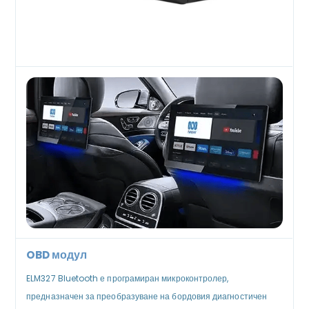
OBD модул
ELM327 Bluetooth е програмиран микроконтролер,
предназначен за преобразуване на бордовия диагностичен