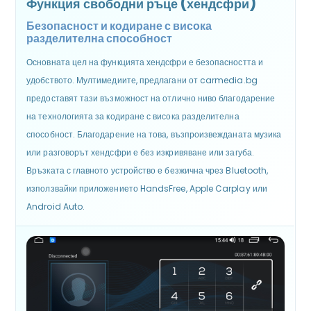
Функция свободни ръце (хендсфри)
Безопасност и кодиране с висока
разделителна способност
Основната цел на функцията хендсфри е безопасността и
удобството. Мултимедиите, предлагани от carmedia.bg
предоставят тази възможност на отлично ниво благодарение
на технологията за кодиране с висока разделителна
способност. Благодарение на това, възпроизвежданата музика
или разговорът хендсфри е без изкривяване или загуба.
Връзката с главното устройство е безжична чрез Bluetooth,
използвайки приложението HandsFree, Apple Carplay или
Android Auto.