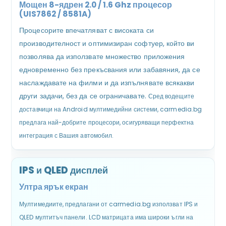
Мощен 8-ядрен 2.0 / 1.6 Ghz процесор
(UIS7862 / 8581A)
Процесорите впечатляват с високата си
производителност и оптимизиран софтуер, който ви
позволява да използвате множество приложения
едновременно без прекъсвания или забавяния, да се
наслаждавате на филми и да изпълнявате всякакви
други задачи, без да се ограничавате.
Сред водещите
доставчици на Android мултимедийни системи, carmedia.bg
предлага най-добрите процесори, осигуряващи перфектна
интеграция с Вашия автомобил.
IPS и QLED дисплей
Ултра ярък екран
Мултимедиите, предлагани от carmedia.bg използват IPS и
QLED мултитъч панели. LCD матрицата има широки ъгли на