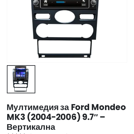
47 лв..
ущата
а
.44 €
00 лв..
Мултимедия за Ford Mondeo
MK3 (2004-2006) 9.7″ –
Вертикална