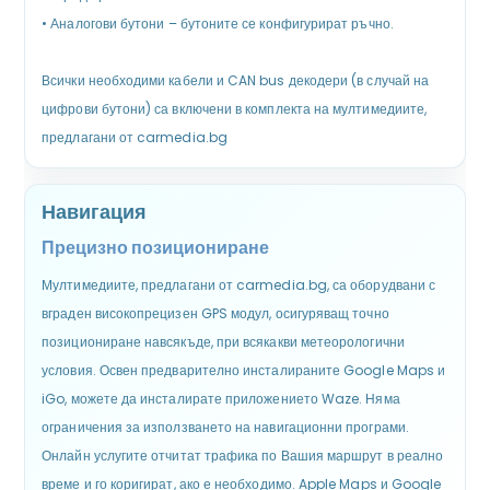
•
Аналогови бутони – бутоните се конфигурират ръчно.
Всички необходими кабели и CAN bus декодери (в случай на
цифрови бутони) са включени в комплекта на мултимедиите,
предлагани от carmedia.bg
Навигация
Прецизно позициониране
Мултимедиите, предлагани от carmedia.bg, са оборудвани с
вграден високопрецизен GPS модул, осигуряващ точно
позициониране навсякъде, при всякакви метеорологични
условия. Освен предварително инсталираните Google Maps и
iGo, можете да инсталирате приложението Waze. Няма
ограничения за използването на навигационни програми.
Онлайн услугите отчитат трафика по Вашия маршрут в реално
време и го коригират, ако е необходимо. Apple Maps и Google