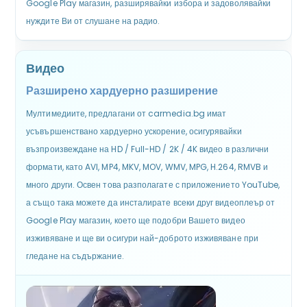
Google Play магазин, разширявайки избора и задоволявайки
нуждите Ви от слушане на радио.
Видео
Разширено хардуерно разширение
Мултимедиите, предлагани от carmedia.bg имат
усъвършенствано хардуерно ускорение, осигурявайки
възпроизвеждане на HD / Full-HD / 2K / 4K видео в различни
формати, като AVI, MP4, MKV, MOV, WMV, MPG, H.264, RMVB и
много други. Освен това разполагате с приложението YouTube,
а също така можете да инсталирате всеки друг видеоплеър от
Google Play магазин, което ще подобри Вашето видео
изживяване и ще ви осигури най-доброто изживяване при
гледане на съдържание.