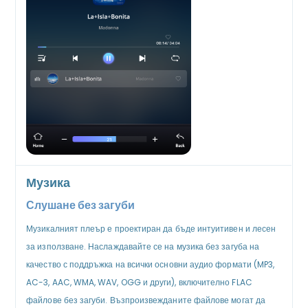
Музика
Слушане без загуби
Музикалният плеър е проектиран да бъде интуитивен и лесен
за използване. Наслаждавайте се на музика без загуба на
качество с поддръжка на всички основни аудио формати (MP3,
AC-3, AAC, WMA, WAV, OGG и други), включително FLAC
файлове без загуби. Възпроизвежданите файлове могат да