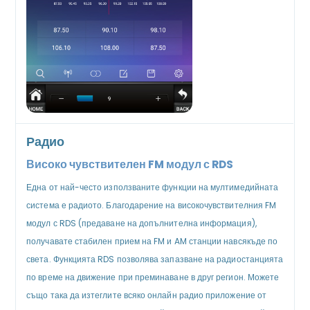
Радио
Високо чувствителен FM модул с RDS
Една от най-често използваните функции на мултимедийната
система е радиото. Благодарение на високочувствителния FM
модул с RDS (предаване на допълнителна информация),
получавате стабилен прием на FM и AM станции навсякъде по
света. Функцията RDS позволява запазване на радиостанцията
по време на движение при преминаване в друг регион. Можете
също така да изтеглите всяко онлайн радио приложение от