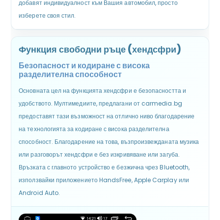
добавят индивидуалност към Вашия автомобил, просто
изберете своя стил.
Функция свободни ръце (хендсфри)
Безопасност и кодиране с висока
разделителна способност
Основната цел на функцията хендсфри е безопасността и
удобството. Мултимедиите, предлагани от carmedia.bg
предоставят тази възможност на отлично ниво благодарение
на технологията за кодиране с висока разделителна
способност. Благодарение на това, възпроизвежданата музика
или разговорът хендсфри е без изкривяване или загуба.
Връзката с главното устройство е безжична чрез Bluetooth,
използвайки приложението HandsFree, Apple Carplay или
Android Auto.