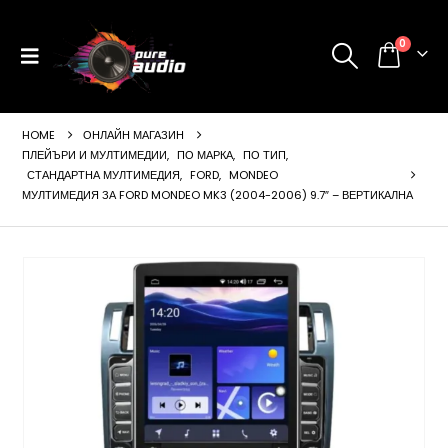
0
HOME
ОНЛАЙН МАГАЗИН
ПЛЕЙЪРИ И МУЛТИМЕДИИ
,
ПО МАРКА
,
ПО ТИП
,
СТАНДАРТНА МУЛТИМЕДИЯ
,
FORD
,
MONDEO
МУЛТИМЕДИЯ ЗА FORD MONDEO MK3 (2004-2006) 9.7″ – ВЕРТИКАЛНА
ущата
а
99 €
24 лв..
щата
а
99 €