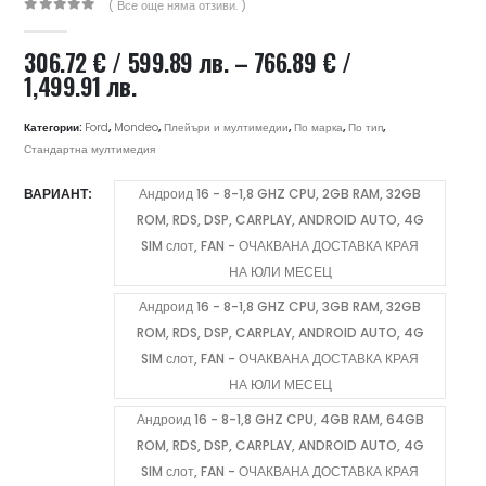
( Все още няма отзиви. )
0
out of 5
306.72
€
/ 599.89 лв.
–
766.89
€
/
Price
1,499.91 лв.
range:
306.72 €
Категории:
Ford
,
Mondeo
,
Плейъри и мултимедии
,
По марка
,
По тип
,
/
Стандартна мултимедия
599.89 лв.
ВАРИАНТ
Андроид 16 - 8-1,8 GHZ CPU, 2GB RAM, 32GB
through
ROM, RDS, DSP, CARPLAY, ANDROID AUTO, 4G
766.89 €
/
SIM слот, FAN - ОЧАКВАНА ДОСТАВКА КРАЯ
1,499.91 лв.
НА ЮЛИ МЕСЕЦ
Андроид 16 - 8-1,8 GHZ CPU, 3GB RAM, 32GB
ROM, RDS, DSP, CARPLAY, ANDROID AUTO, 4G
SIM слот, FAN - ОЧАКВАНА ДОСТАВКА КРАЯ
НА ЮЛИ МЕСЕЦ
Андроид 16 - 8-1,8 GHZ CPU, 4GB RAM, 64GB
ROM, RDS, DSP, CARPLAY, ANDROID AUTO, 4G
SIM слот, FAN - ОЧАКВАНА ДОСТАВКА КРАЯ