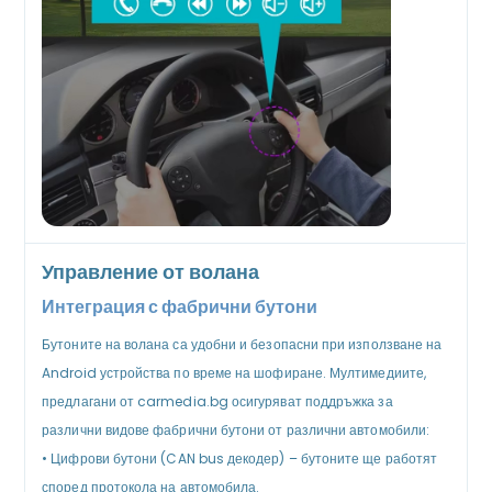
Управление от волана
Интеграция с фабрични бутони
Бутоните на волана са удобни и безопасни при използване на
Android устройства по време на шофиране. Мултимедиите,
предлагани от carmedia.bg осигуряват поддръжка за
различни видове фабрични бутони от различни автомобили:
•
Цифрови бутони (CAN bus декодер) – бутоните ще работят
според протокола на автомобила.