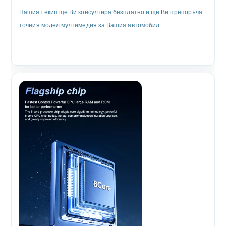
Нашият екип ще Ви консултира безплатно и ще Ви препоръча
точния модел мултимедия за Вашия автомобил.