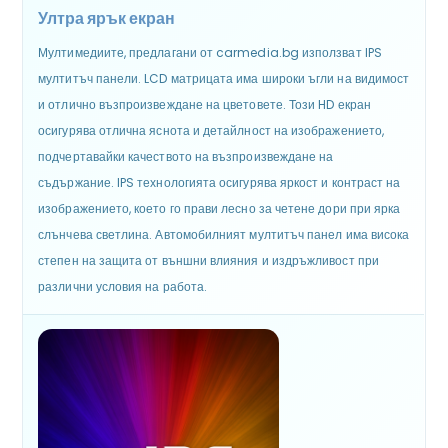
Ултра ярък екран
Мултимедиите, предлагани от carmedia.bg използват IPS
мултитъч панели. LCD матрицата има широки ъгли на видимост
и отлично възпроизвеждане на цветовете. Този HD екран
осигурява отлична яснота и детайлност на изображението,
подчертавайки качеството на възпроизвеждане на
съдържание. IPS технологията осигурява яркост и контраст на
изображението, което го прави лесно за четене дори при ярка
слънчева светлина. Автомобилният мултитъч панел има висока
степен на защита от външни влияния и издръжливост при
различни условия на работа.