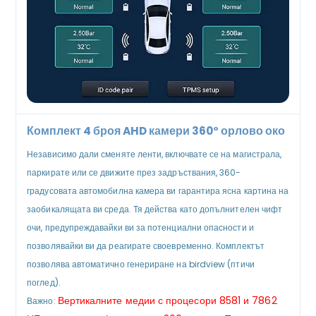
Комплект 4 броя AHD камери 360° орлово око
Независимо дали сменяте ленти, включвате се на магистрала,
паркирате или се движите през задръствания, 360-
градусовата автомобилна камера ви гарантира ясна картина на
заобикалящата ви среда. Тя действа като допълнителен чифт
очи, предупреждавайки ви за потенциални опасности и
позволявайки ви да реагирате своевременно. Комплектът
позволява автоматично генериране на birdview (птичи
поглед).
Вертикалните медии с процесори 8581 и 7862
Важно: