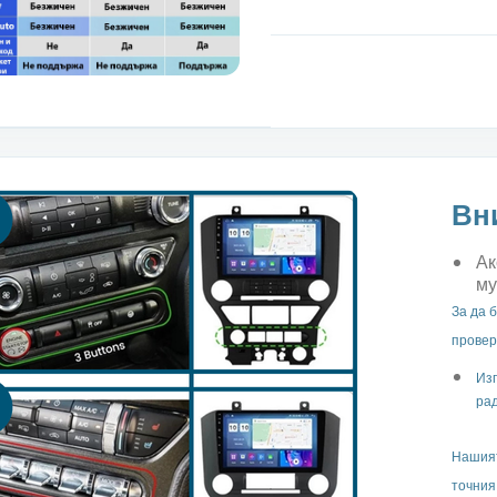
Вн
Ак
му
За да 
провер
Изп
рад
Нашият
точния