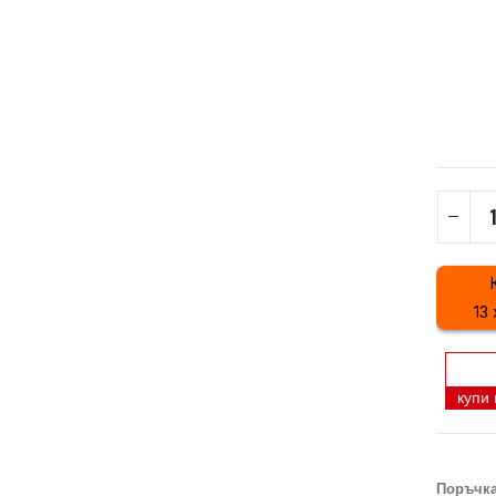
13 
купи
Поръчка