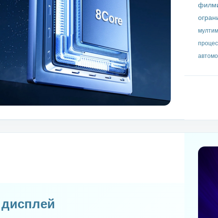
филми
огран
мултим
процес
автомо
S дисплей