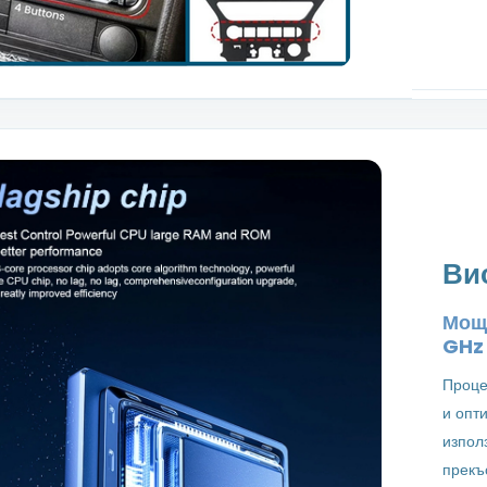
Ви
Мощн
GH
Проце
и опт
изпол
прекъ