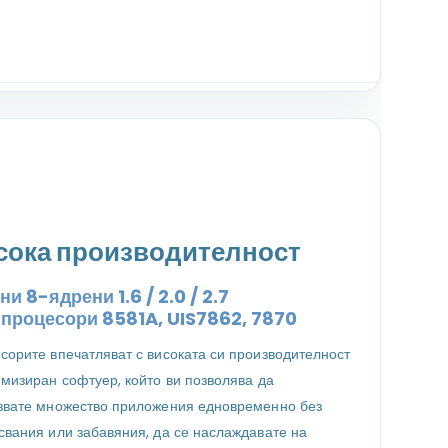
сока производителност
и 8-ядрени 1.6 / 2.0 / 2.7
z
процесори
8581A, UIS7862, 7870
сорите впечатляват с високата си производителност
имизиран софтуер, който ви позволява да
звате множество приложения едновременно без
свания или забавяния, да се наслаждавате на