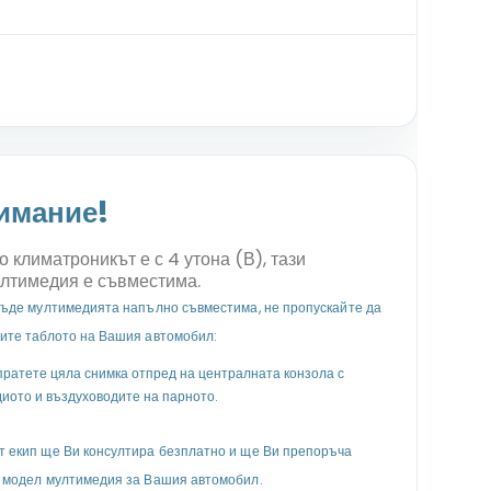
имание!
о климатроникът е с 4 утона (В), тази
лтимедия е съвместима.
бъде мултимедията напълно съвместима, не пропускайте да
ите таблото на Вашия автомобил:
ратете цяла снимка отпред на централната конзола с
иото и въздуховодите на парното.
 екип ще Ви консултира безплатно и ще Ви препоръча
 модел мултимедия за Вашия автомобил.