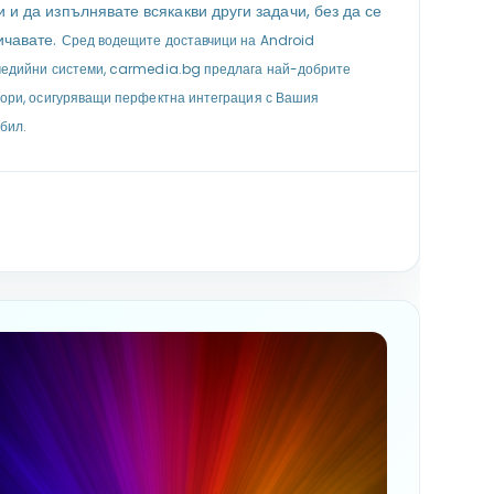
 и да изпълнявате всякакви други задачи, без да се
ичавате.
Сред водещите доставчици на Android
едийни системи, carmedia.bg предлага най-добрите
ори, осигуряващи перфектна интеграция с Вашия
бил.