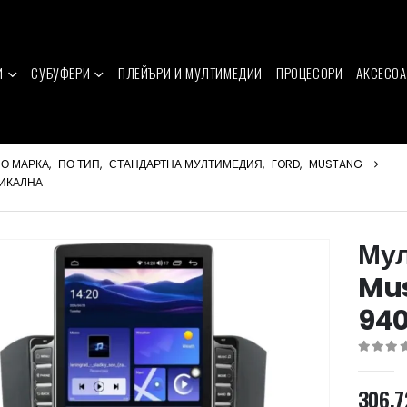
И
СУБУФЕРИ
ПЛЕЙЪРИ И МУЛТИМЕДИИ
ПРОЦЕСОРИ
АКСЕСОА
О МАРКА
,
ПО ТИП
,
СТАНДАРТНА МУЛТИМЕДИЯ
,
FORD
,
MUSTANG
ТИКАЛНА
Мул
Mus
940
0
out of 
306.