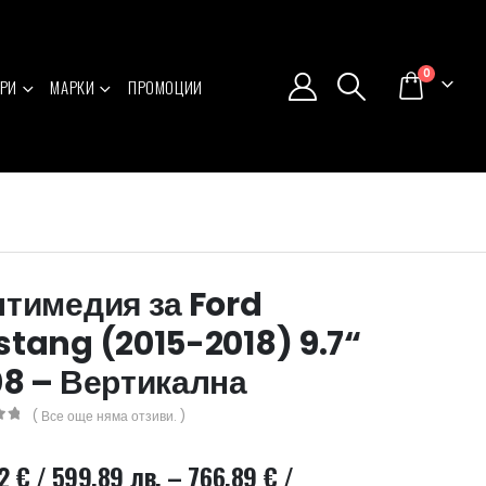
0
РИ
МАРКИ
ПРОМОЦИИ
тимедия за Ford
tang (2015-2018) 9.7“
8 – Вертикална
( Все още няма отзиви. )
5
72
€
/ 599.89 лв.
–
766.89
€
/