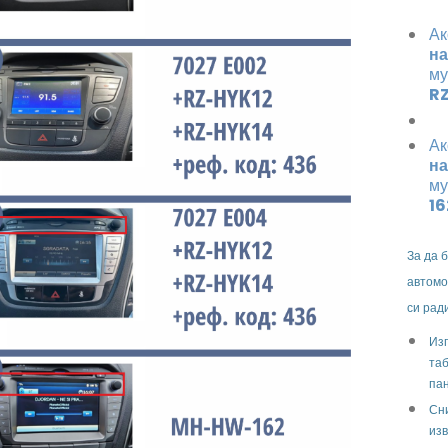
Ак
на
му
RZ
Ак
на
му
16
За да 
автомо
си рад
Изп
таб
па
Сни
изв