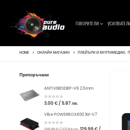
ГОВОРИТЕЛИ
УСИЛВАТЕЛ
HOME
ОНЛАЙН МАГАЗИН
ПЛЕЙЪРИ И МУЛТИМЕДИИ
,
П
Препоръчани
ANTIVIBESDBP-V6 2.5mm
0
out of 5
3.00
€
/ 5.87 лв.
Vibe POWERBOX400.1M-V7
Original
0
out of 5
129.99
€
/
138.99
€
/ 271.84 лв.