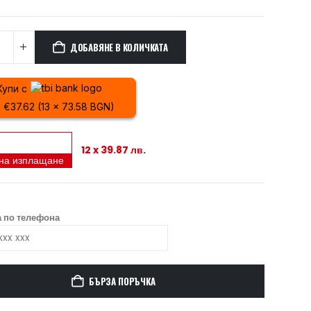
ДОБАВЯНЕ В КОЛИЧКАТА
Купи с
x €37.62 (13 x 73.58 BGN)
12 x 39.87 лв.
 на изплащане
 по телефона
БЪРЗА ПОРЪЧКА