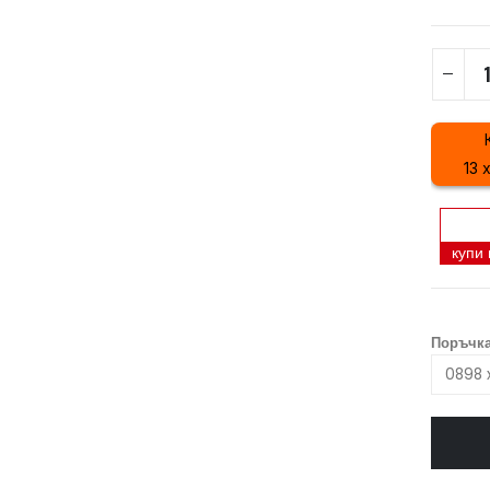
13 
купи
Поръчка