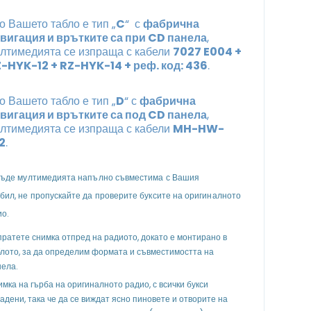
о Вашето табло е тип „
C
“ с
фабрична
вигация и врътките са при CD панела
,
лтимедията се изпраща с кабели
7027 E004 +
-HYK-12 + RZ-HYK-14 + реф. код: 436
.
о Вашето табло е тип „
D
“ с
фабрична
вигация и врътките са под CD панела
,
лтимедията се изпраща с кабели
MH-HW-
2
.
бъде мултимедията напълно съвместима с Вашия
бил, не пропускайте да проверите буксите на оригиналното
ио.
ратете снимка отпред на радиото, докато е монтирано в
лото, за да определим формата и съвместимостта на
нела.
мка на гърба на оригиналното радио, с всички букси
адени, така че да се виждат ясно пиновете и отворите на