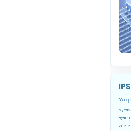
IP
Ултр
Мултим
мултит
отличн