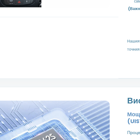
сам
(Важн
Нашият
точния
Ви
Моще
(UIS
Проце