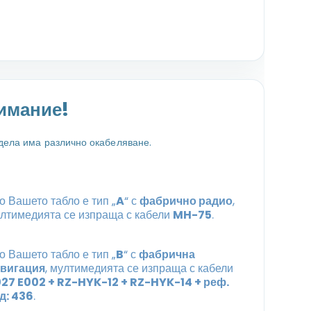
имание!
дела има различно окабеляване.
о Вашето табло е тип „
A
“ с
фабрично радио
,
лтимедията се изпраща с кабели
MH-75
.
о Вашето табло е тип „
B
“ с
фабрична
вигация
, мултимедията се изпраща с кабели
27 E002 + RZ-HYK-12 + RZ-HYK-14 + реф.
д: 436
.