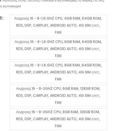
408.98 €
и:
Hyundai
,
IX35
,
Tucson
,
Плейъри и мултимедии
,
По марка
,
По тип
,
/
а мултимедия
799.90 лв.
Т
Андроид 16 - 8-1,6 GHZ CPU, 4GB RAM, 64GB ROM,
through
RDS, DSP, CARPLAY, ANDROID AUTO, 4G SIM слот,
587.94 €
FAN
/
1,149.91 лв.
Андроид 16 - 8-1,6 GHZ CPU, 6GB RAM, 64GB ROM,
RDS, DSP, CARPLAY, ANDROID AUTO, 4G SIM слот,
FAN
Андроид 16 - 8-1,6 GHZ CPU, 8GB RAM, 64GB ROM,
RDS, DSP, CARPLAY, ANDROID AUTO, 4G SIM слот,
FAN
Андроид 16 - 8-2GHZ CPU, 6GB RAM, 128GB ROM,
RDS, DSP, CARPLAY, ANDROID AUTO, 4G SIM слот,
FAN
Андроид 16 - 8-2GHZ CPU, 8GB RAM, 128GB ROM,
RDS, DSP, CARPLAY, ANDROID AUTO, 4G SIM слот,
FAN