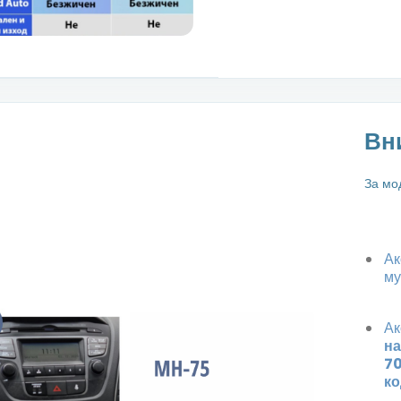
Вн
За мо
Ак
му
Ак
на
70
ко