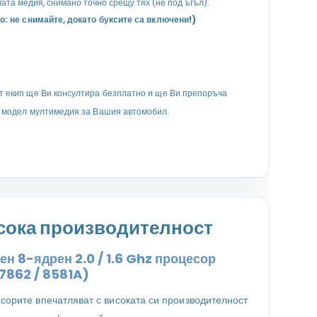
ата медия, снимано точно срещу тях (не под ъгъл).
о: не снимайте, докато буксите са включени!)
 екип ще Ви консултира безплатно и ще Ви препоръча
 модел мултимедия за Вашия автомобил.
сока производителност
н 8-ядрен 2.0 / 1.6 Ghz процесор
7862 / 8581A)
сорите впечатляват с високата си производителност