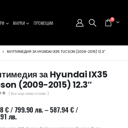
0
РИ
МАРКИ
ПРОМОЦИИ
МУЛТИМЕДИЯ ЗА HYUNDAI IX35 TUCSON (2009-2015) 12.3″
тимедия за Hyundai IX35
son (2009-2015) 12.3″
( Все още няма отзиви. )
5
98
€
/ 799.90 лв.
–
587.94
€
/
Price
.91 лв.
range: