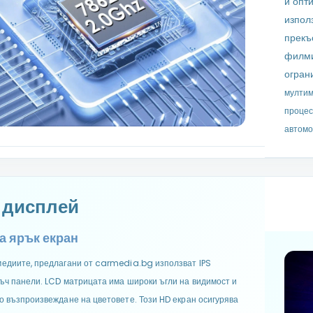
и опт
изпол
прекъ
филми
огран
мултим
процес
автомо
S дисплей
а ярък екран
едиите, предлагани от carmedia.bg използват IPS
ъч панели. LCD матрицата има широки ъгли на видимост и
о възпроизвеждане на цветовете. Този HD екран осигурява