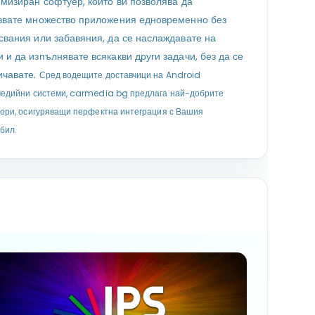
имизиран софтуер, който ви позволява да
звате множество приложения едновременно без
свания или забавяния, да се наслаждавате на
 и да изпълнявате всякакви други задачи, без да се
ичавате.
Сред водещите доставчици на Android
едийни системи, carmedia.bg предлага най-добрите
ори, осигуряващи перфектна интеграция с Вашия
бил.