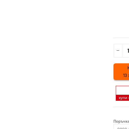
13 
купи
Поръчка