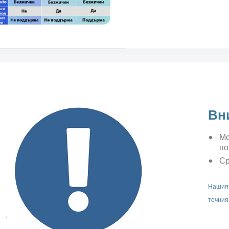
Вн
Мо
по
Ср
Нашият
точния