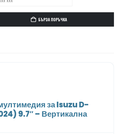
БЪРЗА ПОРЪЧКА
ултимедия за Isuzu D-
24) 9.7″ – Вертикална