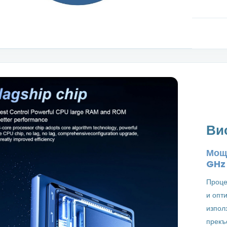
Ви
Мощн
GH
Проце
и опт
изпол
прекъ