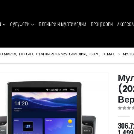
И
СУБУФЕРИ
ПЛЕЙЪРИ И МУЛТИМЕДИИ
ПРОЦЕСОРИ
АКСЕСОА
О МАРКА
,
ПО ТИП
,
СТАНДАРТНА МУЛТИМЕДИЯ
,
ISUZU
,
D-MAX
МУЛТИ
Мул
(20
Вер
0
out of 
306.
1,499