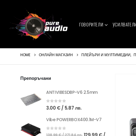
ГОВОРИТЕЛИ
УСИЛВАТЕЛ
HOME
ОНЛАЙН МАГАЗИН
ПЛЕЙЪРИ И МУЛТИМЕДИИ
,
П
Препоръчани
ANTIVIBESDBP-V6 2.5mm
0
out of 5
3.00
€
/ 5.87 лв.
Vibe POWERBOX400.1M-V7
Original
0
out of 5
129.99
€
/
138.99
€
/ 271.84 лв.