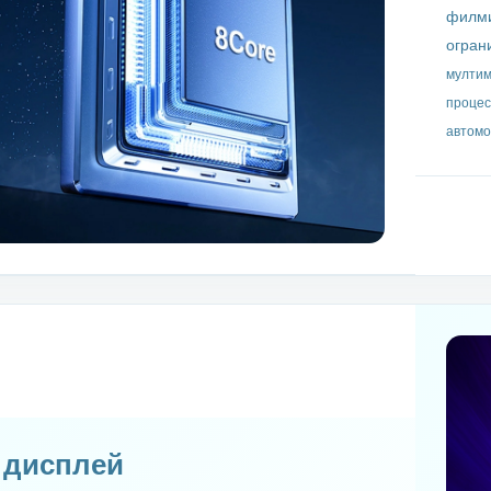
филми
огран
мултим
процес
автомо
S дисплей