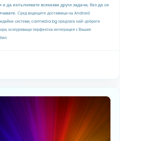
 и да изпълнявате всякакви други задачи, без да се
ичавате.
Сред водещите доставчици на Android
едийни системи, carmedia.bg предлага най-добрите
ори, осигуряващи перфектна интеграция с Вашия
бил.