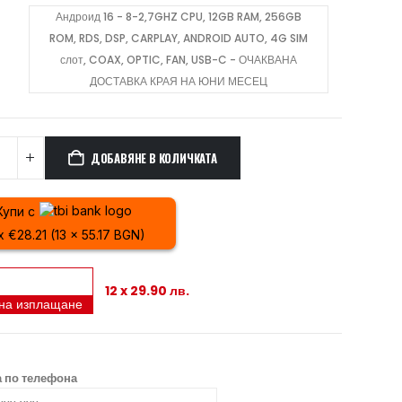
Андроид 16 - 8-2,7GHZ CPU, 12GB RAM, 256GB
ROM, RDS, DSP, CARPLAY, ANDROID AUTO, 4G SIM
слот, COAX, OPTIC, FAN, USB-C - ОЧАКВАНА
ДОСТАВКА КРАЯ НА ЮНИ МЕСЕЦ
ДОБАВЯНЕ В КОЛИЧКАТА
Купи с
x €28.21 (13 x 55.17 BGN)
12 x 29.90 лв.
 на изплащане
 по телефона