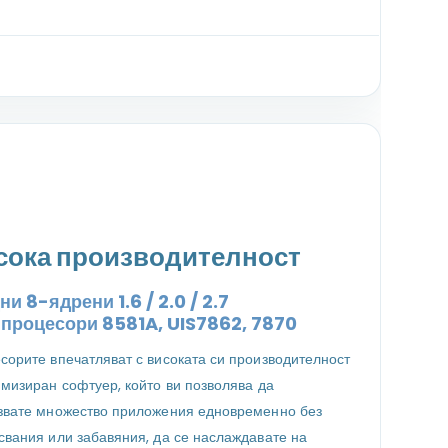
сока производителност
и 8-ядрени 1.6 / 2.0 / 2.7
z
процесори
8581A, UIS7862, 7870
сорите впечатляват с високата си производителност
имизиран софтуер, който ви позволява да
звате множество приложения едновременно без
свания или забавяния, да се наслаждавате на