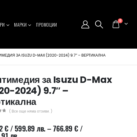
0
РИ
МАРКИ
ПРОМОЦИИ
МЕДИЯ ЗА ISUZU D-MAX (2020-2024) 9.7″ – ВЕРТИКАЛНА
тимедия за Isuzu D-Max
20-2024) 9.7″ –
тикална
( Все още няма отзиви. )
5
72
€
/ 599.89 лв.
–
766.89
€
/
Price
.91 лв.