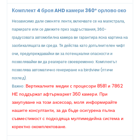
Комплект 4 броя AHD камери 360° орлово око
Независимо дали сменяте ленти, включвате се на магистрала,
паркирате или се движите през задръствания, 360-
градусовата автомобилна камера ви гарантира ясна картина на
заобикалящата ви среда. Тя действа като допълнителен чифт
очи, предупреждавайки ви за потенциални опасности и
позволявайки ви да реагирате своевременно. Комплектът
позволява автоматично генериране на birdview (птичи
поглед).
Вертикалните медии с процесори 8581 и 7862
Важно:
НЕ поддържат афтърмаркет 360 камери. При
закупуване на този аксесоар, моля информирайте
нашите консултанти, за да бъде осигурена пълна
съвместимост с подходяща мултимедийна система и
коректно окомплектоване.