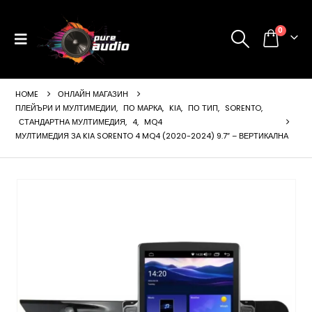
0
HOME
ОНЛАЙН МАГАЗИН
ПЛЕЙЪРИ И МУЛТИМЕДИИ
,
ПО МАРКА
,
KIA
,
ПО ТИП
,
SORENTO
,
СТАНДАРТНА МУЛТИМЕДИЯ
,
4
,
MQ4
МУЛТИМЕДИЯ ЗА KIA SORENTO 4 MQ4 (2020-2024) 9.7″ – ВЕРТИКАЛНА
ущата
а
99 €
24 лв..
щата
а
99 €