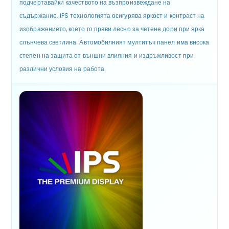
подчертавайки качеството на възпроизвеждане на
съдържание. IPS технологията осигурява яркост и контраст на
изображението, което го прави лесно за четене дори при ярка
слънчева светлина. Автомобилният мултитъч панел има висока
степен на защита от външни влияния и издръжливост при
различни условия на работа.