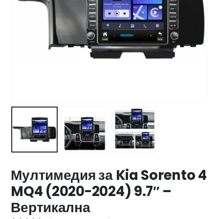
47 лв..
ущата
а
.44 €
00 лв..
Мултимедия за Kia Sorento 4
MQ4 (2020-2024) 9.7″ –
Вертикална