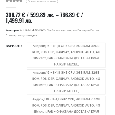
( Все още няма отзиви. )
0
out of 5
306.72
€
/ 599.89 лв.
–
766.89
€
/
Price
1,499.91 лв.
range:
306.72 €
Категории:
4
,
Kia
,
MQ4
,
Sorento
,
Плейъри и мултимедии
,
По марка
,
По тип
,
/
Стандартна мултимедия
599.89 лв.
ВАРИАНТ
Андроид 16 - 8-1,8 GHZ CPU, 2GB RAM, 32GB
through
ROM, RDS, DSP, CARPLAY, ANDROID AUTO, 4G
766.89 €
/
SIM слот, FAN - ОЧАКВАНА ДОСТАВКА КРАЯ
1,499.91 лв.
НА ЮЛИ МЕСЕЦ
Андроид 16 - 8-1,8 GHZ CPU, 3GB RAM, 32GB
ROM, RDS, DSP, CARPLAY, ANDROID AUTO, 4G
SIM слот, FAN - ОЧАКВАНА ДОСТАВКА КРАЯ
НА ЮЛИ МЕСЕЦ
Андроид 16 - 8-1,8 GHZ CPU, 4GB RAM, 64GB
ROM, RDS, DSP, CARPLAY, ANDROID AUTO, 4G
SIM слот, FAN - ОЧАКВАНА ДОСТАВКА КРАЯ