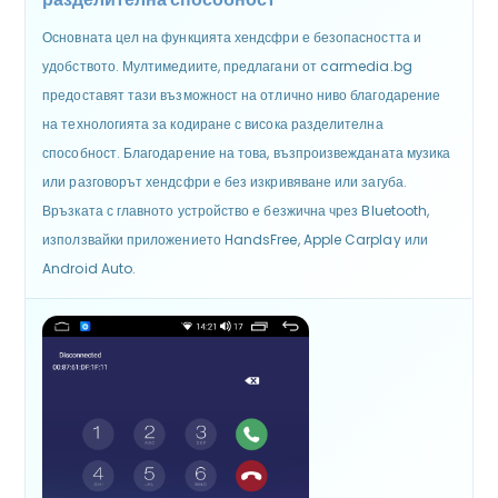
Основната цел на функцията хендсфри е безопасността и
удобството. Мултимедиите, предлагани от carmedia.bg
предоставят тази възможност на отлично ниво благодарение
на технологията за кодиране с висока разделителна
способност. Благодарение на това, възпроизвежданата музика
или разговорът хендсфри е без изкривяване или загуба.
Връзката с главното устройство е безжична чрез Bluetooth,
използвайки приложението HandsFree, Apple Carplay или
Android Auto.