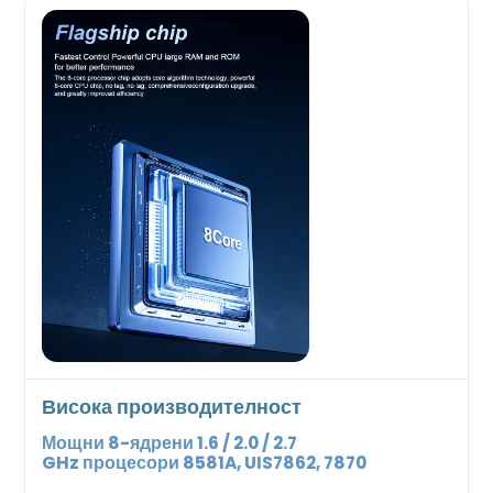
Висока производителност
Мощни 8-ядрени 1.6 / 2.0 / 2.7
GHz
процесори
8581A, UIS7862, 7870