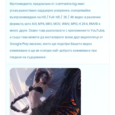
Мултимедиите, предлагани от carmedia.bg имат
усъвършенствано хардуерно ускорение, осигурявайки
възпроизвеждане на HD / Full-HD / 2K / 4K видео в различни
формати, като AVI, MP4, MKV, MOV, WMV, MPG, H.264, RMVB и
много други. Освен това разполагате с приложението YouTube,
а също така можете да инсталирате всеки друг видеоплеър от
Google Play магазин, което ще подобри Вашето видео
изживяване и ще ви осигури най-доброто изживяване при
гледане на съдържание.