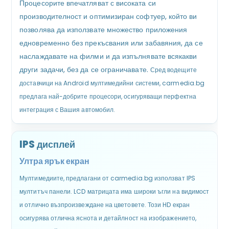
Процесорите впечатляват с високата си
производителност и оптимизиран софтуер, който ви
позволява да използвате множество приложения
едновременно без прекъсвания или забавяния, да се
наслаждавате на филми и да изпълнявате всякакви
други задачи, без да се ограничавате.
Сред водещите
доставчици на Android мултимедийни системи, carmedia.bg
предлага най-добрите процесори, осигуряващи перфектна
интеграция с Вашия автомобил.
IPS дисплей
Ултра ярък екран
Мултимедиите, предлагани от carmedia.bg използват IPS
мултитъч панели. LCD матрицата има широки ъгли на видимост
и отлично възпроизвеждане на цветовете. Този HD екран
осигурява отлична яснота и детайлност на изображението,