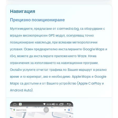
Навигация
Прецизно позициониране
Мултимедиите, предлагани от carmedia.bg, са оборудвани с
вграден високопрецизен GPS модул, осигуряващ точно
позициониране навсякъде, при всякакви метеорологични
условия. Освен предварително инсталираните Google Maps и
iGo, можете да инсталирате приложението Waze. Няма
ограничения за използването на навигационни програми.
Онлайн услугите отчитат трафика по Вашия маршрут в реално
време и го коригират, ако е необходимо. Apple Maps и Google
Maps са достъпни и от Вашето устройство (Apple CarPlay и
Android Auto).