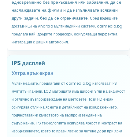
едновременно без прекъсвания или забавяния, да се
наслаждавате на филми и да изпълнявате всякакви
други задачи, без да се ограничавате.
Сред водещите
доставчици на Android мултимедийни системи, carmedia.bg
предлага най-добрите процесори, осигуряващи перфектна
интеграция с Вашия автомобил.
IPS дисплей
Ултра ярък екран
Мултимедиите, предлагани от carmedia.bg използват IPS
мултитъч панели. LCD матрицата има широки ъгли на видимост
и отлично възпроизвеждане на цветовете. Този HD екран
осигурява отлична яснота и детайлност на изображението,
подчертавайки качеството на възпроизвеждане на
съдържание. IPS технологията осигурява яркост и контраст на
изображението, което го прави лесно за четене дори при ярка