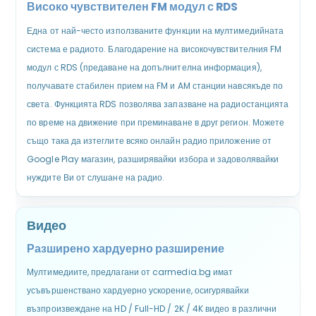
Високо чувствителен FM модул с RDS
Една от най-често използваните функции на мултимедийната
система е радиото. Благодарение на високочувствителния FM
модул с RDS (предаване на допълнителна информация),
получавате стабилен прием на FM и AM станции навсякъде по
света. Функцията RDS позволява запазване на радиостанцията
по време на движение при преминаване в друг регион. Можете
също така да изтеглите всяко онлайн радио приложение от
Google Play магазин, разширявайки избора и задоволявайки
нуждите Ви от слушане на радио.
Видео
Разширено хардуерно разширение
Мултимедиите, предлагани от carmedia.bg имат
усъвършенствано хардуерно ускорение, осигурявайки
възпроизвеждане на HD / Full-HD / 2K / 4K видео в различни