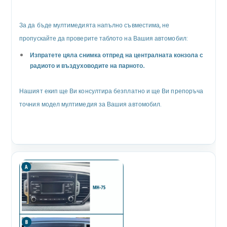
За да бъде мултимедията напълно съвместима, не
пропускайте да проверите таблото на Вашия автомобил:
Изпратете цяла снимка отпред на централната конзола с
радиото и въздуховодите на парното.
Нашият екип ще Ви консултира безплатно и ще Ви препоръча
точния модел мултимедия за Вашия автомобил.