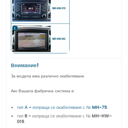
Внимание!
За модела има различно окабеляване.
Ако Вашата фабрична система е:
тип
А –
изпраща се окабеляване с №
MH-75
.
тип
B –
изпраща се окабеляване с №
MH-HW-
019
.