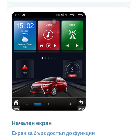
Начален екран
Екран за бърз достъп до функции