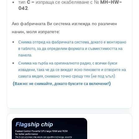
тип
C –
изпраща се окабеляване с №
MH-HW-
042
.
Ако фабричната Ви система изглежда по различен
начин, моля изпратете:
Снимка отпред на фабричната система, докато е монтирано
в таблото, за да определим формата и съвместимостта на
панела.
Снимка на гърба на оригиналното радио, с всички букси
извадени, така че да се виждат ясно пиновете и отворите на
самата медия, снимано точно срещу тях (не под ъгъл).
(Важно: не снимайте, докато буксите са включени!)