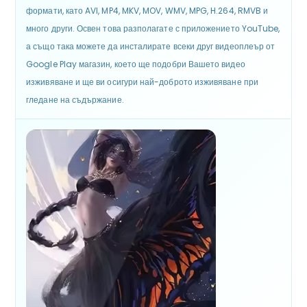
формати, като AVI, MP4, MKV, MOV, WMV, MPG, H.264, RMVB и
много други. Освен това разполагате с приложението YouTube,
а също така можете да инсталирате всеки друг видеоплеър от
Google Play магазин, което ще подобри Вашето видео
изживяване и ще ви осигури най-доброто изживяване при
гледане на съдържание.