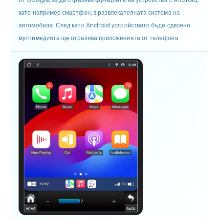
като например смартфон, в развлекателната система на
автомобила. След като Android устройството бъде сдвоено
мултимедията ще отразява приложенията от телефона.