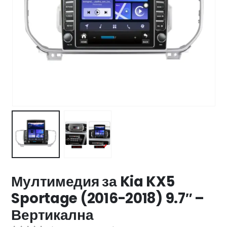
47 лв..
ущата
а
.44 €
00 лв..
Мултимедия за Kia KX5
Sportage (2016-2018) 9.7″ –
Вертикална