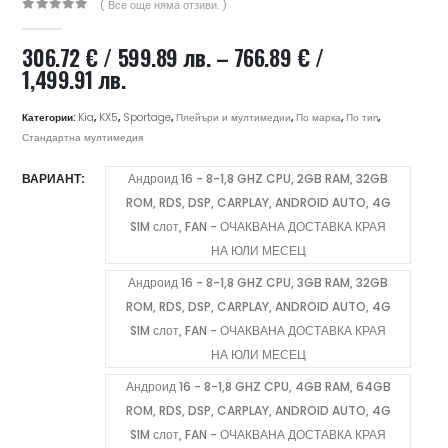
( Все още няма отзиви. )
0
out of 5
306.72
€
/ 599.89 лв.
–
766.89
€
/
Price
1,499.91 лв.
range:
306.72 €
Категории:
Kia
,
KX5
,
Sportage
,
Плейъри и мултимедии
,
По марка
,
По тип
,
/
Стандартна мултимедия
599.89 лв.
ВАРИАНТ
Андроид 16 - 8-1,8 GHZ CPU, 2GB RAM, 32GB
through
ROM, RDS, DSP, CARPLAY, ANDROID AUTO, 4G
766.89 €
/
SIM слот, FAN - ОЧАКВАНА ДОСТАВКА КРАЯ
1,499.91 лв.
НА ЮЛИ МЕСЕЦ
Андроид 16 - 8-1,8 GHZ CPU, 3GB RAM, 32GB
ROM, RDS, DSP, CARPLAY, ANDROID AUTO, 4G
SIM слот, FAN - ОЧАКВАНА ДОСТАВКА КРАЯ
НА ЮЛИ МЕСЕЦ
Андроид 16 - 8-1,8 GHZ CPU, 4GB RAM, 64GB
ROM, RDS, DSP, CARPLAY, ANDROID AUTO, 4G
SIM слот, FAN - ОЧАКВАНА ДОСТАВКА КРАЯ