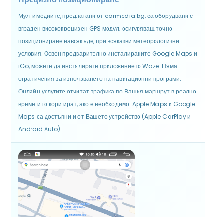
Мултимедиите, предлагани от carmedia.bg, са оборудвани с
вграден високопрецизен GPS модул, осигуряващ точно
позициониране навсякъде, при всякакви метеорологични
условия. Освен предварително инсталираните Google Maps и
iGo, можете да инсталирате приложението Waze. Няма
ограничения за използването на навигационни програми.
Онлайн услугите отчитат трафика по Вашия маршрут в реално
време и го коригират, ако е необходимо. Apple Maps и Google
Maps са достъпни и от Вашето устройство (Apple CarPlay и
Android Auto).