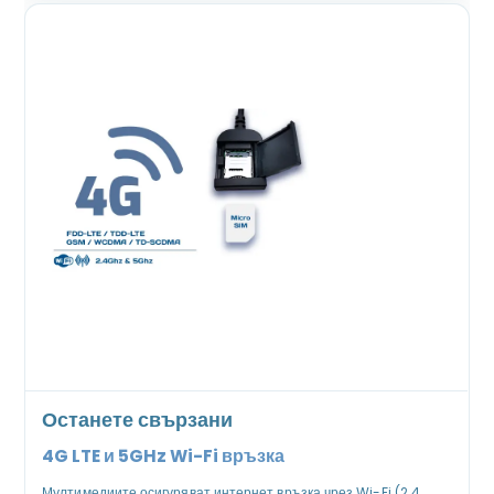
Останете свързани
4G LTE и 5GHz Wi-Fi връзка
Мултимедиите осигуряват интернет връзка чрез Wi-Fi (2.4