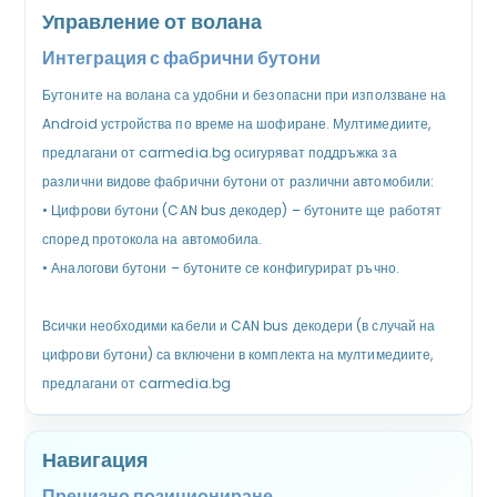
Управление от волана
Интеграция с фабрични бутони
Бутоните на волана са удобни и безопасни при използване на
Android устройства по време на шофиране. Мултимедиите,
предлагани от carmedia.bg осигуряват поддръжка за
различни видове фабрични бутони от различни автомобили:
•
Цифрови бутони (CAN bus декодер) – бутоните ще работят
според протокола на автомобила.
•
Аналогови бутони – бутоните се конфигурират ръчно.
Всички необходими кабели и CAN bus декодери (в случай на
цифрови бутони) са включени в комплекта на мултимедиите,
предлагани от carmedia.bg
Навигация
Прецизно позициониране