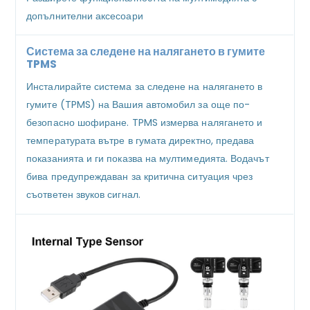
допълнителни аксесоари
Система за следене на налягането в гумите
TPMS
Инсталирайте система за следене на налягането в
гумите (TPMS) на Вашия автомобил за още по-
безопасно шофиране. TPMS измерва налягането и
температурата вътре в гумата директно, предава
показанията и ги показва на мултимедията. Водачът
бива предупреждаван за критична ситуация чрез
съответен звуков сигнал.