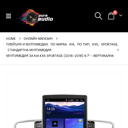
0
HOME
ОНЛАЙН МАГАЗИН
ПЛЕЙЪРИ И МУЛТИМЕДИИ
,
ПО МАРКА
,
KIA
,
ПО ТИП
,
KX5
,
SPORTAGE
,
СТАНДАРТНА МУЛТИМЕДИЯ
МУЛТИМЕДИЯ ЗА KIA KX5 SPORTAGE (2016-2018) 9.7″ – ВЕРТИКАЛНА
ущата
а
99 €
24 лв..
щата
а
99 €