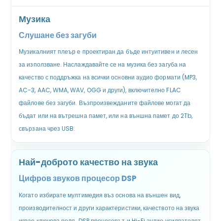
Музика
Слушане без загуби
Музикалният плеър е проектиран да бъде интуитивен и лесен
за използване. Наслаждавайте се на музика без загуба на
качество с поддръжка на всички основни аудио формати (MP3,
AC-3, AAC, WMA, WAV, OGG и други), включително FLAC
файлове без загуби. Възпроизвежданите файлове могат да
бъдат или на вътрешна памет, или на външна памет до 2Tb,
свързана чрез USB.
Най-доброто качество на звука
Цифров звуков процесор DSP
Когато избирате мултимедия въз основа на външен вид,
производителност и други характеристики, качеството на звука
играе ключова роля. DSP процесорът и Hi-Fi аудио усилвателят,