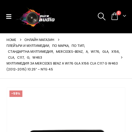
0
HOME
ОНЛАЙН МАГАЗИН
ПЛЕЙЪРИ И МУЛТИМЕДИИ
,
ПО МАРКА
,
ПО ТИП
,
СТАНДАРТНА МУЛТИМЕДИЯ
,
MERCEDES-BENZ
,
A
,
W176
,
GLA
,
X156
,
CLA
,
C117
,
G
,
W463
МУЛТИМЕДИЯ ЗА MERCEDES BENZ A W176 GLA X156 CLA C117 G W463
(2012-2015) 10.25″ – NTG 4.5
ущата
а
99 €
-59%
24 лв..
щата
а
99 €