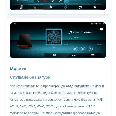
Музика
Слушане без загуби
Музикалният плеър е проектиран да бъде интуитивен и лесен
за използване. Наслаждавайте се на музика без загуба на
качество с поддръжка на всички основни аудио формати (MP3,
AC-3, AAC, WMA, WAV, OGG и други), включително FLAC
файлове без загуби. Възпроизвежданите файлове могат да