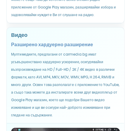
приложение от Google Play магазин, разширявайки избора и
задоволявайки нуждите Ви от слушане на радио.
Видео
Разширено хардуерно разширение
Мултимедиите, предлагани от carmedia.bg имат
усъвършенствано хардуерно ускорение, осигурявайки
възпроизвеждане на HD / Full-HD / 2K / 4K видео в различни
формати, като AVI, MP4, MKV, MOV, WMV, MPG, H.264, RMVB и
много други. Освен това разполагате с приложението YouTube,
а също така можете да инсталирате всеки друг видеоплеър от
Google Play магазин, което ще подобри Вашето видео
изживяване и ще ви осигури най-доброто изживяване при
гледане на съдържание.