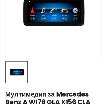
47 лв..
ущата
а
.44 €
00 лв..
Мултимедия за Mercedes
Benz A W176 GLA X156 CLA