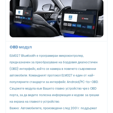
OBD модул
ELM327 Bluetooth е програмиран микроконтролер,
предназначен за преобразуване на бордовия диагностичен
(OBD) интерфейс, който се намира в повечето съвременни
автомобили. Командният протокол ELM327 е един от най-
популярните стандарти за интерфейс Android/PC-to-OBD.
Свържете модула към Вашето главно устройство чрез OBD
порта, за да видите полезна информация и кодове за грешки
на екрана на главното устройство.
Важно: Автомобилите, произведени след 2001 г. поддържат