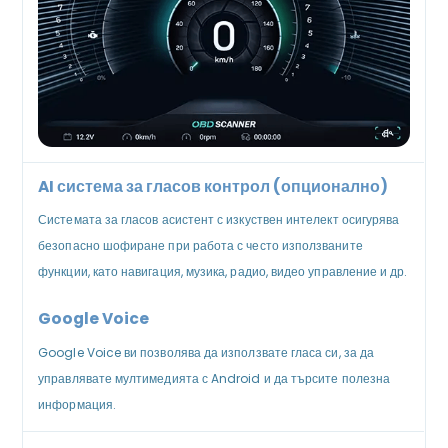
AI система за гласов контрол (опционално)
Системата за гласов асистент с изкуствен интелект осигурява
безопасно шофиране при работа с често използваните
функции, като навигация, музика, радио, видео управление и др.
Google Voice
Google Voice ви позволява да използвате гласа си, за да
управлявате мултимедията с Android и да търсите полезна
информация.