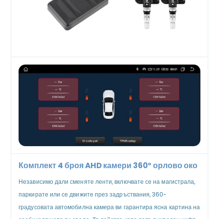
Комплект 4 броя AHD камери 360° орлово око
Независимо дали сменяте ленти, включвате се на магистрала,
паркирате или се движите през задръствания, 360-
градусовата автомобилна камера ви гарантира ясна картина на