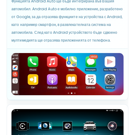
Функцията Android Auto ще бъде интегрирана във Вашия
автомобил. Android Auto е мобилно приложение, разработено
от Google, за да отразява функциите на устройства с Android,
като например смартфон, в развлекателната система на
автомобила. След като Android устройството бъде сдвоено
мултимедията ще отразява приложенията от телефона.