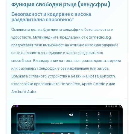
Функция свободни ръце (хендсфри)
Безопасност и кодиране с висока
разделителна способност
Основната цел на функцията хендсфри е безопасността и
удобството. Мултимедиите, предлагани от carmedia.bg
предоставят тази възможност на отлично ниво благодарение
на технологията за кодиране с висока разделителна
способност. Благодарение на това, възпроизвежданата музика
или разговорът хендсфри е без изкривяване или загуба.
Връзката с главното устройство е безжична чрез Bluetooth,
използвайки приложението HandsFree, Apple Carplay или
Android Auto.