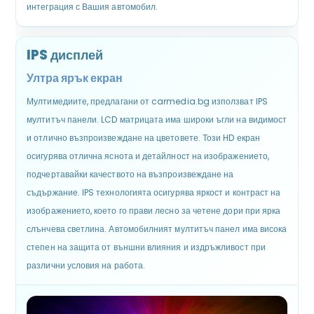
интеграция с Вашия автомобил.
IPS дисплей
Ултра ярък екран
Мултимедиите, предлагани от carmedia.bg използват IPS
мултитъч панели. LCD матрицата има широки ъгли на видимост
и отлично възпроизвеждане на цветовете. Този HD екран
осигурява отлична яснота и детайлност на изображението,
подчертавайки качеството на възпроизвеждане на
съдържание. IPS технологията осигурява яркост и контраст на
изображението, което го прави лесно за четене дори при ярка
слънчева светлина. Автомобилният мултитъч панел има висока
степен на защита от външни влияния и издръжливост при
различни условия на работа.