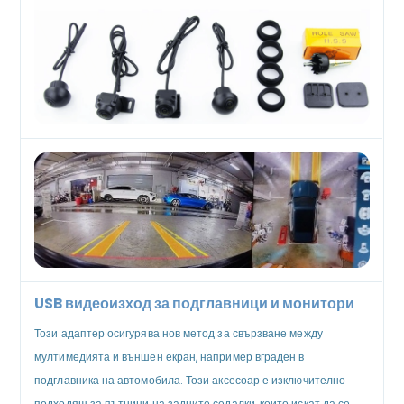
USB видеоизход за подглавници и монитори
Този адаптер осигурява нов метод за свързване между
мултимедията и външен екран, например вграден в
подглавника на автомобила. Този аксесоар е изключително
подходящ за пътници на задните седалки, които искат да се