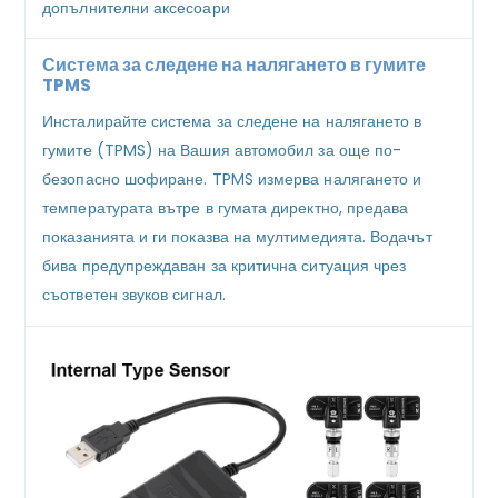
допълнителни аксесоари
Система за следене на налягането в гумите
TPMS
Инсталирайте система за следене на налягането в
гумите (TPMS) на Вашия автомобил за още по-
безопасно шофиране. TPMS измерва налягането и
температурата вътре в гумата директно, предава
показанията и ги показва на мултимедията. Водачът
бива предупреждаван за критична ситуация чрез
съответен звуков сигнал.