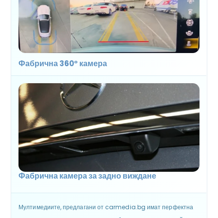
Фабрична 360° камера
Фабрична камера за задно виждане
Мултимедиите, предлагани от carmedia.bg имат перфектна