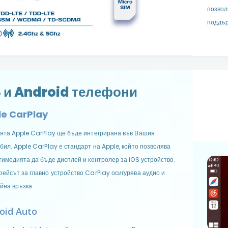
позвол
поддър
S и Android телефони
e CarPlay
ята Apple CarPlay ще бъде интегрирана във Вашия
бил. Apple CarPlay е стандарт на Apple, който позволява
тимедията да бъде дисплей и контролер за iOS устройство.
ейсът за главно устройство CarPlay осигурява аудио и
йна връзка.
oid Auto