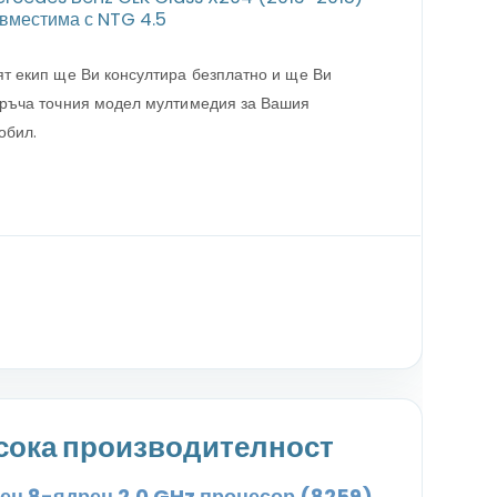
вместима с NTG 4.5
т екип ще Ви консултира безплатно и ще Ви
ръча точния модел мултимедия за Вашия
обил.
сока производителност
н 8-ядрен 2.0 GHz процесор (8259)