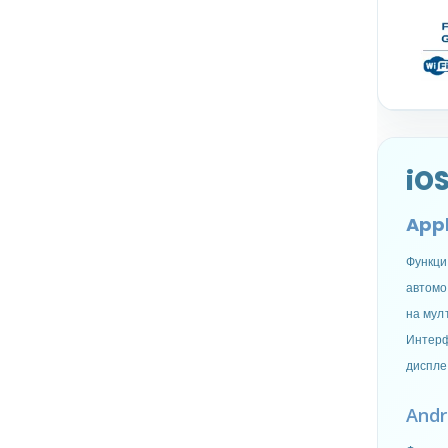
iO
Appl
Функци
автомо
на мул
Интерф
диспле
Andr