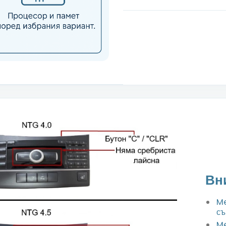
Вн
Me
съ
Me