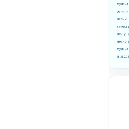
мултит
отличн
отличн
качест
осигур
лесно 
мултит
и издр