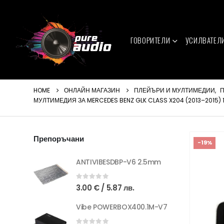
ГОВОРИТЕЛИ
УСИЛВАТЕЛ
HOME
ОНЛАЙН МАГАЗИН
ПЛЕЙЪРИ И МУЛТИМЕДИИ
,
П
МУЛТИМЕДИЯ ЗА MERCEDES BENZ GLK CLASS X204 (2013–2015) 10
Препоръчани
-19%
ANTIVIBESDBP-V6 2.5mm
0
out of 5
3.00
€
/ 5.87 лв.
Vibe POWERBOX400.1M-V7