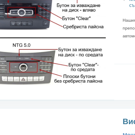
съ
Нашия
препо
автом
Ви
Моще