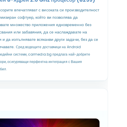
сорите впечатляват с високата си производителност
имизиран софтуер, който ви позволява да
звате множество приложения едновременно без
свания или забавяния, да се наслаждавате на
 и да изпълнявате всякакви други задачи, без да се
ичавате.
Сред водещите доставчици на Android
едийни системи, carmedia.bg предлага най-добрите
ори, осигуряващи перфектна интеграция с Вашия
бил.