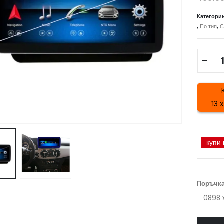
Категори
,
По тип
,
С
13 
купи
Поръчка