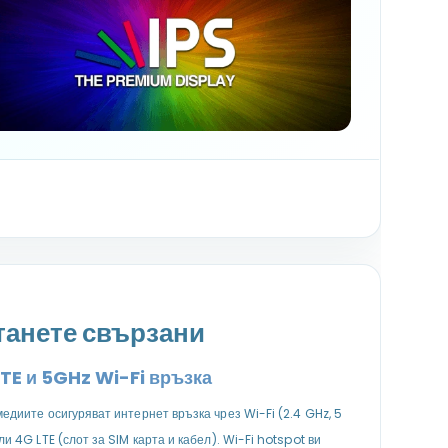
танете свързани
TE и 5GHz Wi-Fi връзка
едиите осигуряват интернет връзка чрез Wi-Fi (2.4 GHz, 5
ли 4G LTE (слот за SIM карта и кабел). Wi-Fi hotspot ви