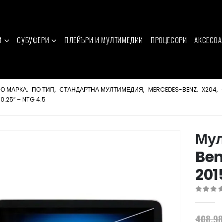
И
СУБУФЕРИ
ПЛЕЙЪРИ И МУЛТИМЕДИИ
ПРОЦЕСОРИ
АКСЕСОА
О МАРКА
,
ПО ТИП
,
СТАНДАРТНА МУЛТИМЕДИЯ
,
MERCEDES-BENZ
,
X204
,
.25″ – NTG 4.5
Мул
Ben
201
0
out of 
408.9