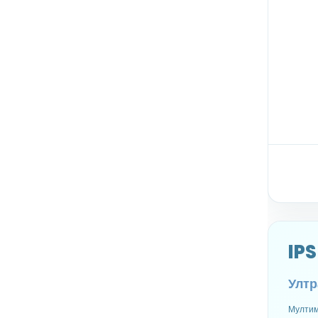
IP
Ултр
Мултим