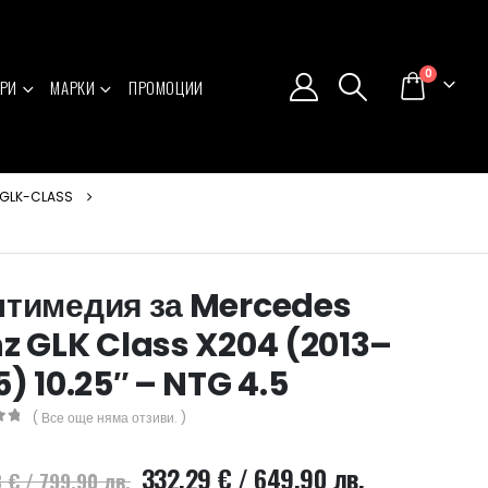
0
РИ
МАРКИ
ПРОМОЦИИ
GLK-CLASS
тимедия за Mercedes
z GLK Class X204 (2013–
5) 10.25″ – NTG 4.5
( Все още няма отзиви. )
5
Original
Текущата
332.29
€
/ 649.90 лв.
8
€
/ 799.90 лв.