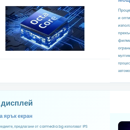
Проце
и опт
изпол
прекъ
филми
огран
мултим
процес
автомо
S дисплей
а ярък екран
едиите, предлагани от carmedia.bg използват IPS