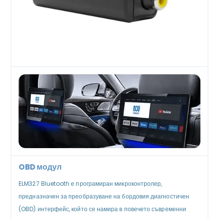
OBD модул
ELM327 Bluetooth е програмиран микроконтролер,
предназначен за преобразуване на бордовия диагностичен
(OBD) интерфейс, който се намира в повечето съвременни