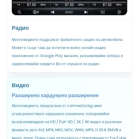
Радио
Мултимедиите поддържат фабричното радио на автомобила.
Можете също така да изтеглите всяко онлайн радио
приложение от Google Play магазин, разширявайки избора и
задоволявайки нуждите Ви от слушане на радио.
Видео
Разширено хардуерно разширение
Мултимедиите, предлагани от carmedia.bg имат
усъвършенствано хардуерно ускорение, осигурявайки
възпроизвеждане на HD / Full-HD / 2K / 4K видео в различни
формати, като AVI, MP4, MKV, MOV, WMV, MPG, H.264, RMVB и
много други. Освен това разполагате с приложението YouTube,