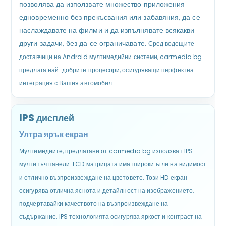
позволява да използвате множество приложения
едновременно без прекъсвания или забавяния, да се
наслаждавате на филми и да изпълнявате всякакви
други задачи, без да се ограничавате.
Сред водещите
доставчици на Android мултимедийни системи, carmedia.bg
предлага най-добрите процесори, осигуряващи перфектна
интеграция с Вашия автомобил.
IPS дисплей
Ултра ярък екран
Мултимедиите, предлагани от carmedia.bg използват IPS
мултитъч панели. LCD матрицата има широки ъгли на видимост
и отлично възпроизвеждане на цветовете. Този HD екран
осигурява отлична яснота и детайлност на изображението,
подчертавайки качеството на възпроизвеждане на
съдържание. IPS технологията осигурява яркост и контраст на