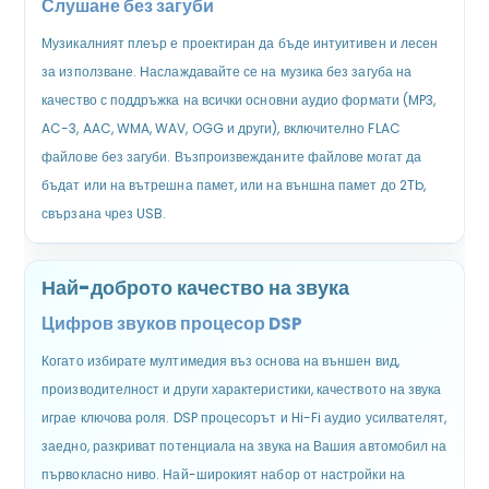
Слушане без загуби
Музикалният плеър е проектиран да бъде интуитивен и лесен
за използване. Наслаждавайте се на музика без загуба на
качество с поддръжка на всички основни аудио формати (MP3,
AC-3, AAC, WMA, WAV, OGG и други), включително FLAC
файлове без загуби. Възпроизвежданите файлове могат да
бъдат или на вътрешна памет, или на външна памет до 2Tb,
свързана чрез USB.
Най-доброто качество на звука
Цифров звуков процесор DSP
Когато избирате мултимедия въз основа на външен вид,
производителност и други характеристики, качеството на звука
играе ключова роля. DSP процесорът и Hi-Fi аудио усилвателят,
заедно, разкриват потенциала на звука на Вашия автомобил на
първокласно ниво. Най-широкият набор от настройки на