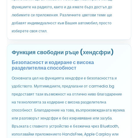
функциите на радиото, както и да имате бърз достъп до
любимите си приложения. Различните цветови теми ще
добавят индивидуалност към Вашия автомобил, просто
изберете своя стил.
Функция свободни ръце (хендсфри)
Безопасност и кодиране с висока
разделителна способност
Основната цел на функцията хендсфри е безопасността и
удобството. Мултимедиите, предлагани от carmedia.bg
предоставят тази възможност на отлично ниво благодарение
на технологията за кодиране с висока разделителна
способност. Благодарение на това, възпроизвежданата музика
или разговорът хендсфри е без изкривяване или загуба.
Връзката с главното устройство е безжична чрез Bluetooth,
използвайки приложението HandsFree, Apple Carplay или