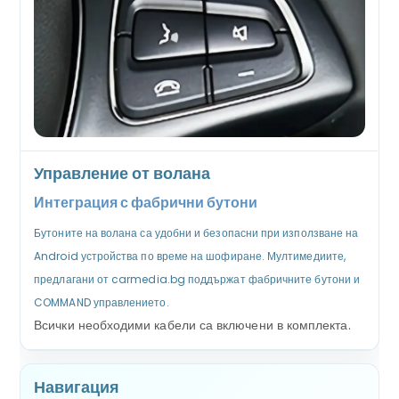
Управление от волана
Интеграция с фабрични бутони
Бутоните на волана са удобни и безопасни при използване на
Android устройства по време на шофиране. Мултимедиите,
предлагани от carmedia.bg поддържат фабричните бутони и
COMMAND управлението.
Всички необходими кабели са включени в комплекта.
Навигация