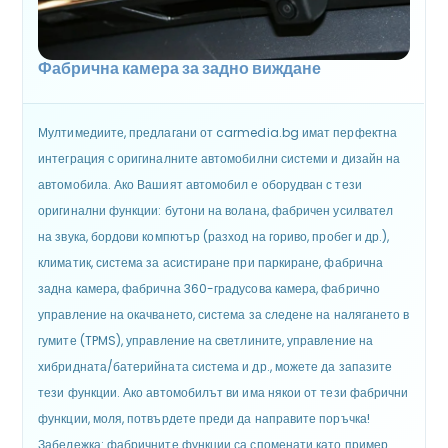
Фабрична камера за задно виждане
Мултимедиите, предлагани от carmedia.bg имат перфектна
интеграция с оригиналните автомобилни системи и дизайн на
автомобила. Ако Вашият автомобил е оборудван с тези
оригинални функции: бутони на волана, фабричен усилвател
на звука, бордови компютър (разход на гориво, пробег и др.),
климатик, система за асистиране при паркиране, фабрична
задна камера, фабрична 360-градусова камера, фабрично
управление на окачването, система за следене на налягането в
гумите (TPMS), управление на светлините, управление на
хибридната/батерийната система и др., можете да запазите
тези функции. Ако автомобилът ви има някои от тези фабрични
функции, моля, потвърдете преди да направите поръчка!
Забележка: фабричните функции са споменати като пример.