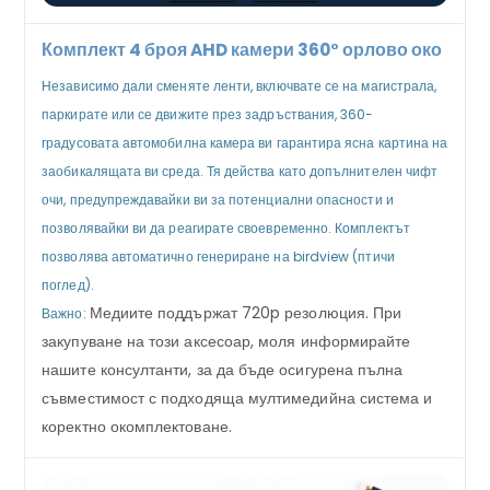
Комплект 4 броя AHD камери 360° орлово око
Независимо дали сменяте ленти, включвате се на магистрала,
паркирате или се движите през задръствания, 360-
градусовата автомобилна камера ви гарантира ясна картина на
заобикалящата ви среда. Тя действа като допълнителен чифт
очи, предупреждавайки ви за потенциални опасности и
позволявайки ви да реагирате своевременно. Комплектът
позволява автоматично генериране на birdview (птичи
поглед).
Медиите поддържат 720p резолюция. При
Важно:
закупуване на този аксесоар, моля информирайте
нашите консултанти, за да бъде осигурена пълна
съвместимост с подходяща мултимедийна система и
коректно окомплектоване.