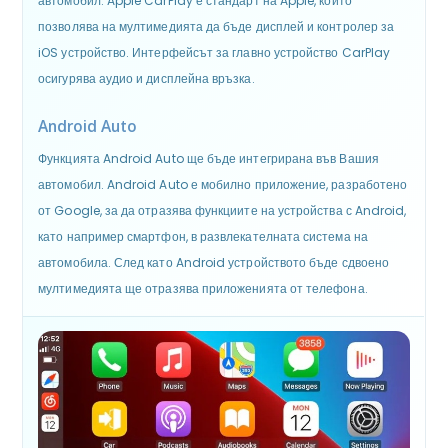
автомобил. Apple CarPlay е стандарт на Apple, който
позволява на мултимедията да бъде дисплей и контролер за
iOS устройство. Интерфейсът за главно устройство CarPlay
осигурява аудио и дисплейна връзка.
Android Auto
Функцията Android Auto ще бъде интегрирана във Вашия
автомобил. Android Auto е мобилно приложение, разработено
от Google, за да отразява функциите на устройства с Android,
като например смартфон, в развлекателната система на
автомобила. След като Android устройството бъде сдвоено
мултимедията ще отразява приложенията от телефона.