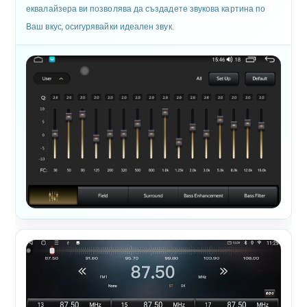
еквалайзера ви позволява да създадете звукова картина по
Ваш вкус, осигурявайки идеален звук.