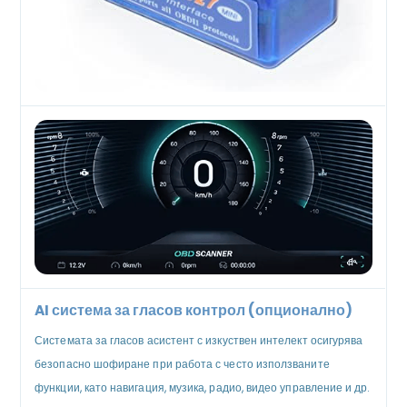
AI система за гласов контрол (опционално)
Системата за гласов асистент с изкуствен интелект осигурява
безопасно шофиране при работа с често използваните
функции, като навигация, музика, радио, видео управление и др.