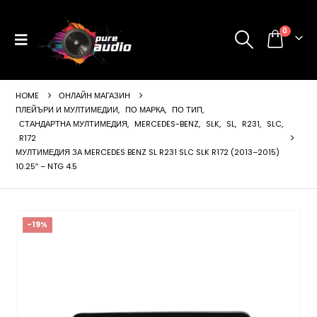
0
HOME
ОНЛАЙН МАГАЗИН
ПЛЕЙЪРИ И МУЛТИМЕДИИ
,
ПО МАРКА
,
ПО ТИП
,
СТАНДАРТНА МУЛТИМЕДИЯ
,
MERCEDES-BENZ
,
SLK
,
SL
,
R231
,
SLC
,
R172
МУЛТИМЕДИЯ ЗА MERCEDES BENZ SL R231 SLC SLK R172 (2013–2015)
10.25″ – NTG 4.5
ущата
а
99 €
-19%
24 лв..
щата
а
99 €