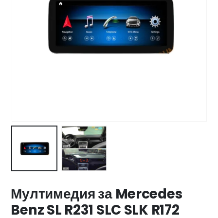
47 лв..
ущата
а
.44 €
00 лв..
Мултимедия за Mercedes
Benz SL R231 SLC SLK R172