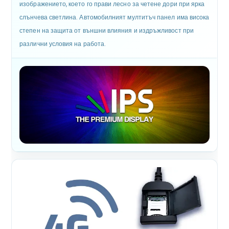
изображението, което го прави лесно за четене дори при ярка
слънчева светлина. Автомобилният мултитъч панел има висока
степен на защита от външни влияния и издръжливост при
различни условия на работа.