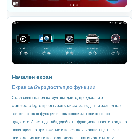
Начален екран
Екран за бърз достъп до функции
Стартовият панел на мултимедиите, предлагани от
carmedia.bg, е проектиран с мисъл за водача и разполага с
всички основни функции и приложения, от които ще се
нуждаете. Лекият дизайн, удобната функционалност с вградено
навигационно приложение и персонализираният център за
приложения ще ви позволят лесно да навигирате между