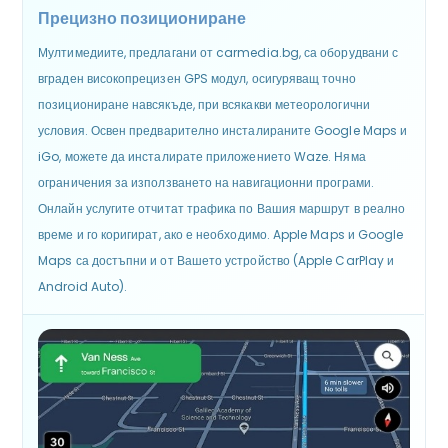
Прецизно позициониране
Мултимедиите, предлагани от carmedia.bg, са оборудвани с
вграден високопрецизен GPS модул, осигуряващ точно
позициониране навсякъде, при всякакви метеорологични
условия. Освен предварително инсталираните Google Maps и
iGo, можете да инсталирате приложението Waze. Няма
ограничения за използването на навигационни програми.
Онлайн услугите отчитат трафика по Вашия маршрут в реално
време и го коригират, ако е необходимо. Apple Maps и Google
Maps са достъпни и от Вашето устройство (Apple CarPlay и
Android Auto).