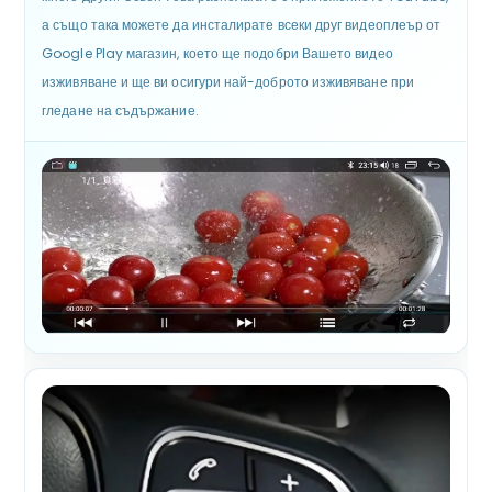
а също така можете да инсталирате всеки друг видеоплеър от
Google Play магазин, което ще подобри Вашето видео
изживяване и ще ви осигури най-доброто изживяване при
гледане на съдържание.