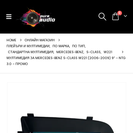
0
HOME
ОНЛАЙН МАГАЗИН
ПЛЕЙЪРИ И МУЛТИМЕДИИ
,
ПО МАРКА
,
ПО ТИП
,
СТАНДАРТНА МУЛТИМЕДИЯ
,
MERCEDES-BENZ
,
S-CLASS
,
W221
МУЛТИМЕДИЯ ЗА MERCEDES-BENZ S-CLASS W221 (2006-2009) 9″ – NTG
3.0 – ПРОМО
ущата
а
99 €
24 лв..
щата
а
99 €