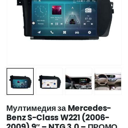
47 лв..
ущата
а
.44 €
00 лв..
Мултимедия за Mercedes-
Benz S-Class W221 (2006-
2009) 9″ – NTG 3.0 – ПРОМО