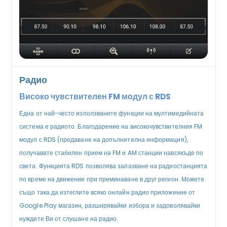
Радио
Високо чувствителен FM модул с RDS
Една от най-често използваните функции на мултимедийната
система е радиото. Благодарение на високочувствителния FM
модул с RDS (предаване на допълнителна информация),
получавате стабилен прием на FM и AM станции навсякъде по
света. Функцията RDS позволява запазване на радиостанцията
по време на движение при преминаване в друг регион. Можете
също така да изтеглите всяко онлайн радио приложение от
Google Play магазин, разширявайки избора и задоволявайки
нуждите Ви от слушане на радио.