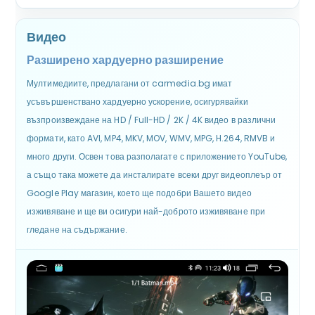
Видео
Разширено хардуерно разширение
Мултимедиите, предлагани от carmedia.bg имат
усъвършенствано хардуерно ускорение, осигурявайки
възпроизвеждане на HD / Full-HD / 2K / 4K видео в различни
формати, като AVI, MP4, MKV, MOV, WMV, MPG, H.264, RMVB и
много други. Освен това разполагате с приложението YouTube,
а също така можете да инсталирате всеки друг видеоплеър от
Google Play магазин, което ще подобри Вашето видео
изживяване и ще ви осигури най-доброто изживяване при
гледане на съдържание.