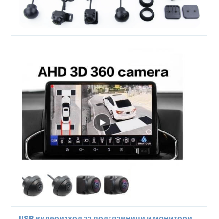
USB видеоизход за подглавници и монитори