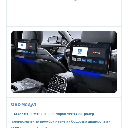
OBD модул
ELM327 Bluetooth е програмиран микроконтролер,
предназначен за преобразуване на бордовия диагностичен