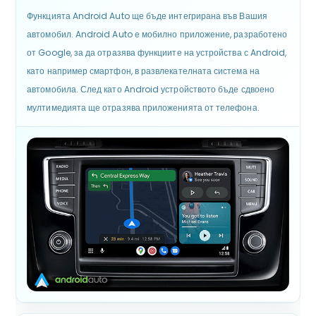
Функцията Android Auto ще бъде интегрирана във Вашия
автомобил. Android Auto е мобилно приложение, разработено
от Google, за да отразява функциите на устройства с Android,
като например смартфон, в развлекателната система на
автомобила. След като Android устройството бъде сдвоено
мултимедията ще отразява приложенията от телефона.