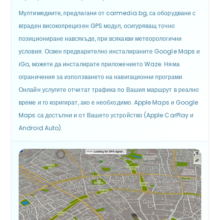
Мултимедиите, предлагани от carmedia.bg, са оборудвани с
вграден високопрецизен GPS модул, осигуряващ точно
позициониране навсякъде, при всякакви метеорологични
условия. Освен предварително инсталираните Google Maps и
iGo, можете да инсталирате приложението Waze. Няма
ограничения за използването на навигационни програми.
Онлайн услугите отчитат трафика по Вашия маршрут в реално
време и го коригират, ако е необходимо. Apple Maps и Google
Maps са достъпни и от Вашето устройство (Apple CarPlay и
Android Auto).