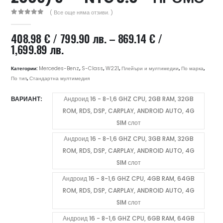
( Все още няма отзиви. )
0
out of 5
408.98
€
/ 799.90 лв.
–
869.14
€
/
Price
1,699.89 лв.
range:
408.98 €
Категории:
Mercedes-Benz
,
S-Class
,
W221
,
Плейъри и мултимедии
,
По марка
,
/
По тип
,
Стандартна мултимедия
799.90 лв.
ВАРИАНТ
Андроид 16 - 8-1,6 GHZ CPU, 2GB RAM, 32GB
through
ROM, RDS, DSP, CARPLAY, ANDROID AUTO, 4G
869.14 €
/
SIM слот
1,699.89 лв.
Андроид 16 - 8-1,6 GHZ CPU, 3GB RAM, 32GB
ROM, RDS, DSP, CARPLAY, ANDROID AUTO, 4G
SIM слот
Андроид 16 - 8-1,6 GHZ CPU, 4GB RAM, 64GB
ROM, RDS, DSP, CARPLAY, ANDROID AUTO, 4G
SIM слот
Андроид 16 - 8-1,6 GHZ CPU, 6GB RAM, 64GB