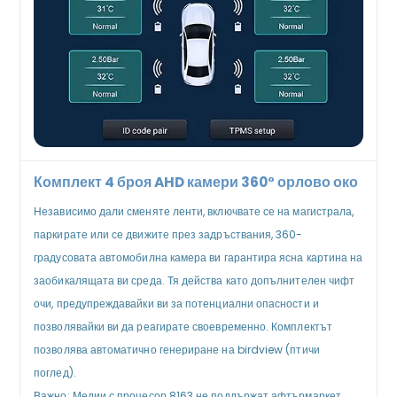
Комплект 4 броя AHD камери 360° орлово око
Независимо дали сменяте ленти, включвате се на магистрала,
паркирате или се движите през задръствания, 360-
градусовата автомобилна камера ви гарантира ясна картина на
заобикалящата ви среда. Тя действа като допълнителен чифт
очи, предупреждавайки ви за потенциални опасности и
позволявайки ви да реагирате своевременно. Комплектът
позволява автоматично генериране на birdview (птичи
поглед).
Важно: Медии с процесор 8163 не поддържат афтърмаркет