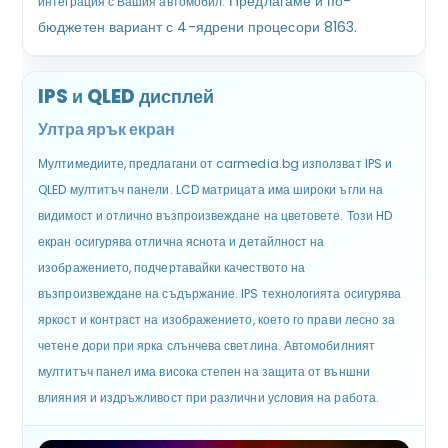
Предлагаме и по-
интеграция с Вашия автомобил.
бюджетен вариант с 4-ядрени процесори 8163.
IPS и QLED дисплей
Ултра ярък екран
Мултимедиите, предлагани от carmedia.bg използват IPS и
QLED мултитъч панели. LCD матрицата има широки ъгли на
видимост и отлично възпроизвеждане на цветовете. Този HD
екран осигурява отлична яснота и детайлност на
изображението, подчертавайки качеството на
възпроизвеждане на съдържание. IPS технологията осигурява
яркост и контраст на изображението, което го прави лесно за
четене дори при ярка слънчева светлина. Автомобилният
мултитъч панел има висока степен на защита от външни
влияния и издръжливост при различни условия на работа.