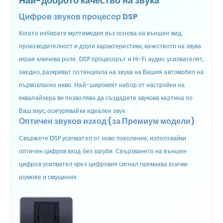
Най-доброто качество на звука
Цифров звуков процесор DSP
Когато избирате мултимедия въз основа на външен вид,
производителност и други характеристики, качеството на звука
играе ключова роля. DSP процесорът и Hi-Fi аудио усилвателят,
заедно, разкриват потенциала на звука на Вашия автомобил на
първокласно ниво. Най-широкият набор от настройки на
еквалайзера ви позволява да създадете звукова картина по
Ваш вкус, осигурявайки идеален звук.
Оптичен звуков изход
(за Премиум модели)
Свържете DSP усилвател от ново поколение, използвайки
оптичен цифров вход без загуби. Свързването на външен
цифров усилвател чрез цифровия сигнал премахва всички
шумове и смущения.