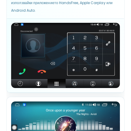
използвайки приложението HandsFree, Apple Carplay или
Android Auto.