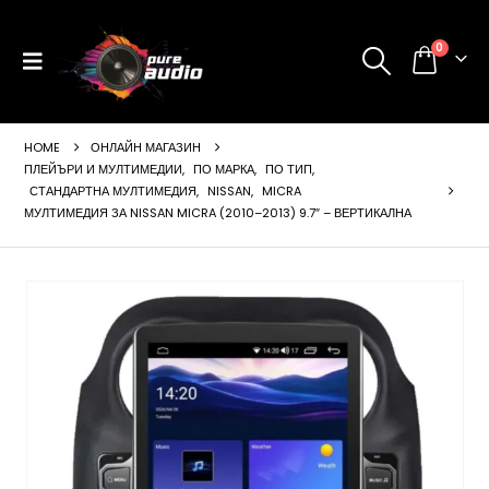
0
HOME
ОНЛАЙН МАГАЗИН
ПЛЕЙЪРИ И МУЛТИМЕДИИ
,
ПО МАРКА
,
ПО ТИП
,
СТАНДАРТНА МУЛТИМЕДИЯ
,
NISSAN
,
MICRA
МУЛТИМЕДИЯ ЗА NISSAN MICRA (2010–2013) 9.7″ – ВЕРТИКАЛНА
ущата
а
99 €
24 лв..
щата
а
99 €