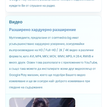
нуждите Ви от слушане на радио.
Видео
Разширено хардуерно разширение
Мултимедиите, предлагани от carmedia.bg имат
усъвършенствано хардуерно ускорение, осигурявайки
възпроизвеждане на HD / Full-HD / 2K / 4K видео в различни
формати, като AVI, MP4, MKV, MOV, WMV, MPG, H.264, RMVB и
много други. Освен това разполагате с приложението YouTube,
а също така можете да инсталирате всеки друг видеоплеър от
Google Play магазин, което ще подобри Вашето видео
изживяване и ще ви осигури най-доброто изживяване при
гледане на съдържание.