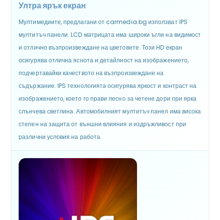
Ултра ярък екран
Мултимедиите, предлагани от carmedia.bg използват IPS
мултитъч панели. LCD матрицата има широки ъгли на видимост
и отлично възпроизвеждане на цветовете. Този HD екран
осигурява отлична яснота и детайлност на изображението,
подчертавайки качеството на възпроизвеждане на
съдържание. IPS технологията осигурява яркост и контраст на
изображението, което го прави лесно за четене дори при ярка
слънчева светлина. Автомобилният мултитъч панел има висока
степен на защита от външни влияния и издръжливост при
различни условия на работа.