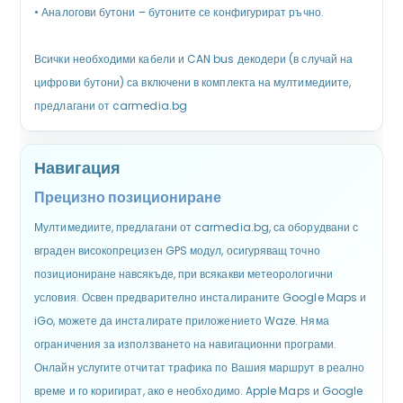
•
Аналогови бутони – бутоните се конфигурират ръчно.
Всички необходими кабели и CAN bus декодери (в случай на
цифрови бутони) са включени в комплекта на мултимедиите,
предлагани от carmedia.bg
Навигация
Прецизно позициониране
Мултимедиите, предлагани от carmedia.bg, са оборудвани с
вграден високопрецизен GPS модул, осигуряващ точно
позициониране навсякъде, при всякакви метеорологични
условия. Освен предварително инсталираните Google Maps и
iGo, можете да инсталирате приложението Waze. Няма
ограничения за използването на навигационни програми.
Онлайн услугите отчитат трафика по Вашия маршрут в реално
време и го коригират, ако е необходимо. Apple Maps и Google