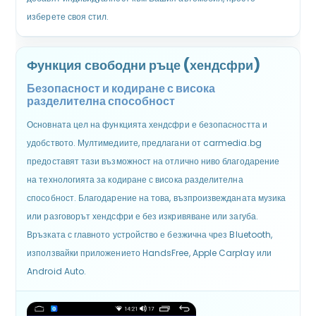
изберете своя стил.
Функция свободни ръце (хендсфри)
Безопасност и кодиране с висока
разделителна способност
Основната цел на функцията хендсфри е безопасността и
удобството. Мултимедиите, предлагани от carmedia.bg
предоставят тази възможност на отлично ниво благодарение
на технологията за кодиране с висока разделителна
способност. Благодарение на това, възпроизвежданата музика
или разговорът хендсфри е без изкривяване или загуба.
Връзката с главното устройство е безжична чрез Bluetooth,
използвайки приложението HandsFree, Apple Carplay или
Android Auto.