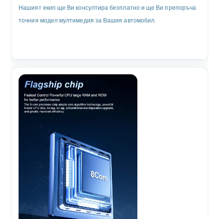
Нашият екип ще Ви консултира безплатно и ще Ви препоръча
точния модел мултимедия за Вашия автомобил.