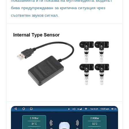
показанията и ги показва на мултимедията. Водачът
бива предупреждаван за критична ситуация чрез
съответен звуков сигнал.