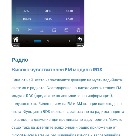
Радио
Високо чувствителен FM модул с RDS
Една от най-често използваните функции на мултимедийната
система е радиото. Благодарение на високочувствителния FM
модул с RDS (предаване на допълнителна информация),
получавате стабилен прием на FM и AM станции навсякъде по
света. Функцията RDS позволява запазване на радиостанцията
по време на движение при преминаване в друг регион. Можете
също така да изтеглите всяко онлайн радио приложение от
Google Play магазин, разширявайки избора и задоволявайки