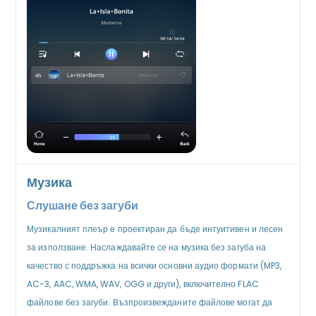
Музика
Слушане без загуби
Музикалният плеър е проектиран да бъде интуитивен и лесен
за използване. Наслаждавайте се на музика без загуба на
качество с поддръжка на всички основни аудио формати (MP3,
AC-3, AAC, WMA, WAV, OGG и други), включително FLAC
файлове без загуби. Възпроизвежданите файлове могат да