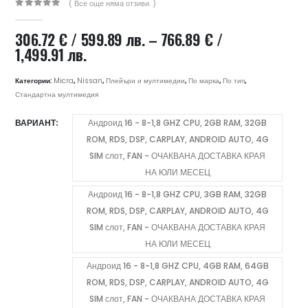
( Все още няма отзиви. )
0
out of 5
306.72
€
/ 599.89 лв.
–
766.89
€
/
Price
1,499.91 лв.
range:
306.72 €
Категории:
Micra
,
Nissan
,
Плейъри и мултимедии
,
По марка
,
По тип
,
/
Стандартна мултимедия
599.89 лв.
ВАРИАНТ
Андроид 16 - 8-1,8 GHZ CPU, 2GB RAM, 32GB
through
ROM, RDS, DSP, CARPLAY, ANDROID AUTO, 4G
766.89 €
/
SIM слот, FAN - ОЧАКВАНА ДОСТАВКА КРАЯ
1,499.91 лв.
НА ЮЛИ МЕСЕЦ
Андроид 16 - 8-1,8 GHZ CPU, 3GB RAM, 32GB
ROM, RDS, DSP, CARPLAY, ANDROID AUTO, 4G
SIM слот, FAN - ОЧАКВАНА ДОСТАВКА КРАЯ
НА ЮЛИ МЕСЕЦ
Андроид 16 - 8-1,8 GHZ CPU, 4GB RAM, 64GB
ROM, RDS, DSP, CARPLAY, ANDROID AUTO, 4G
SIM слот, FAN - ОЧАКВАНА ДОСТАВКА КРАЯ