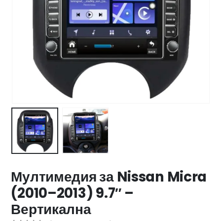
47 лв..
ущата
а
.44 €
00 лв..
Мултимедия за Nissan Micra
(2010–2013) 9.7″ –
Вертикална