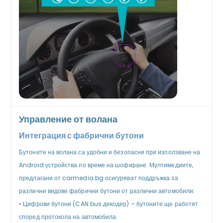
Управление от волана
Интеграция с фабрични бутони
Бутоните на волана са удобни и безопасни при използване на
Android устройства по време на шофиране. Мултимедиите,
предлагани от carmedia.bg осигуряват поддръжка за
различни видове фабрични бутони от различни автомобили:
•
Цифрови бутони (CAN bus декодер) – бутоните ще работят
според протокола на автомобила.