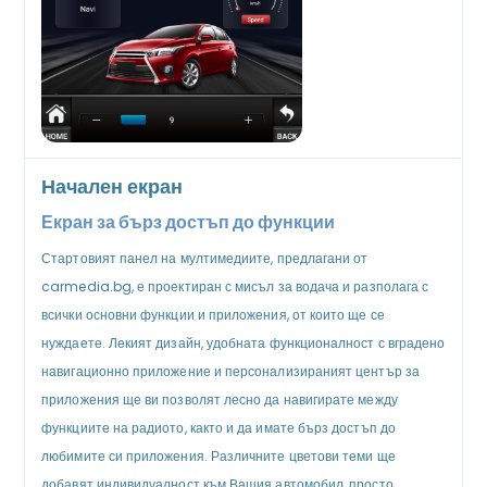
Начален екран
Екран за бърз достъп до функции
Стартовият панел на мултимедиите, предлагани от
carmedia.bg, е проектиран с мисъл за водача и разполага с
всички основни функции и приложения, от които ще се
нуждаете. Лекият дизайн, удобната функционалност с вградено
навигационно приложение и персонализираният център за
приложения ще ви позволят лесно да навигирате между
функциите на радиото, както и да имате бърз достъп до
любимите си приложения. Различните цветови теми ще
добавят индивидуалност към Вашия автомобил, просто