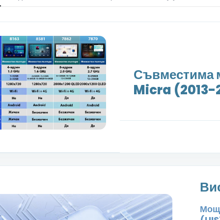
Съвместима м
Micra (2013-2
Ви
Моще
(UIS