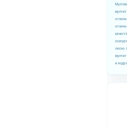
Мултим
мултит
отличн
отличн
качест
осигур
лесно 
мултит
и издр