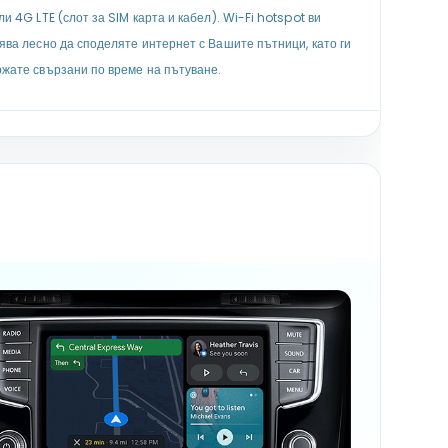
ли 4G LTE (слот за SIM карта и кабел). Wi-Fi hotspot ви
ява лесно да споделяте интернет с Вашите пътници, като ги
жате свързани по време на пътуване.