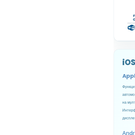
iO
Appl
Функци
автомо
на мул
Интерф
диспле
Andr