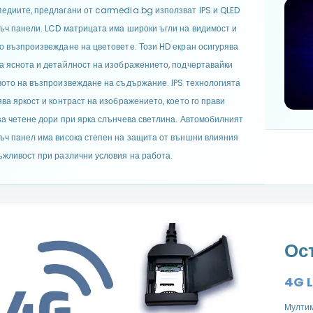
едиите, предлагани от carmedia.bg използват IPS и QLED
ъч панели. LCD матрицата има широки ъгли на видимост и
о възпроизвеждане на цветовете. Този HD екран осигурява
а яснота и детайлност на изображението, подчертавайки
вото на възпроизвеждане на съдържание. IPS технологията
ява яркост и контраст на изображението, което го прави
за четене дори при ярка слънчева светлина. Автомобилният
ъч панел има висока степен на защита от външни влияния
ъжливост при различни условия на работа.
Ос
4G L
Мултим