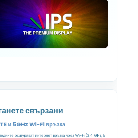
танете свързани
TE и 5GHz Wi-Fi връзка
едиите осигуряват интернет връзка чрез Wi-Fi (2.4 GHz, 5