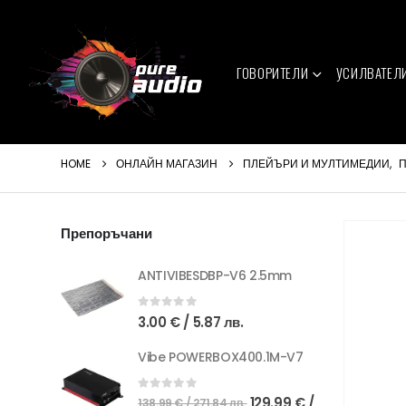
ГОВОРИТЕЛИ
УСИЛВАТЕЛ
HOME
ОНЛАЙН МАГАЗИН
ПЛЕЙЪРИ И МУЛТИМЕДИИ
,
П
Препоръчани
ANTIVIBESDBP-V6 2.5mm
0
out of 5
3.00
€
/ 5.87 лв.
Vibe POWERBOX400.1M-V7
Original
0
out of 5
129.99
€
/
138.99
€
/ 271.84 лв.