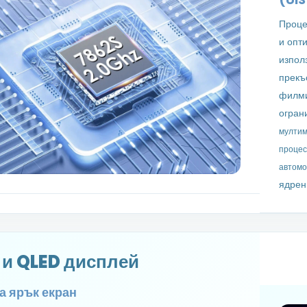
Проце
и опт
изпол
прекъ
филми
огран
мултим
процес
автомо
ядрен
 и QLED дисплей
а ярък екран