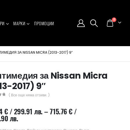
0
РИ
МАРКИ
ПРОМОЦИИ
ИМЕДИЯ ЗА NISSAN MICRA (2013-2017) 9″
тимедия за Nissan Micra
13-2017) 9″
( Все още няма отзиви. )
5
34
€
/ 299.91 лв.
–
715.76
€
/
Price
.90 лв.
range: