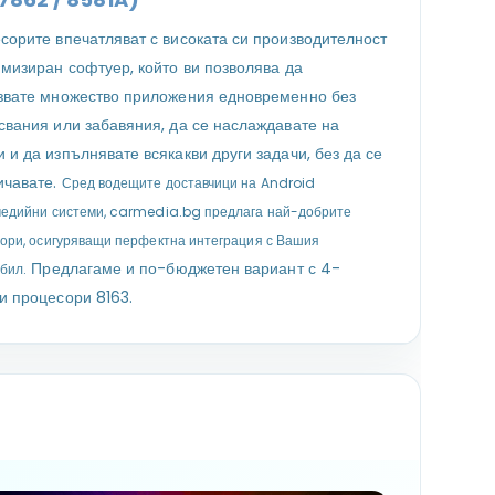
сорите впечатляват с високата си производителност
имизиран софтуер, който ви позволява да
звате множество приложения едновременно без
свания или забавяния, да се наслаждавате на
 и да изпълнявате всякакви други задачи, без да се
ичавате.
Сред водещите доставчици на Android
едийни системи, carmedia.bg предлага най-добрите
ори, осигуряващи перфектна интеграция с Вашия
Предлагаме и по-бюджетен вариант с 4-
бил.
и процесори 8163.