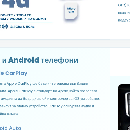
GHz) и
позвол
поддър
S и Android телефони
e CarPlay
ята Apple CarPlay ще бъде интегрирана във Вашия
бил. Apple CarPlay е стандарт на Apple, който позволява
тимедията да бъде дисплей и контролер за iOS устройство.
ейсът за главно устройство CarPlay осигурява аудио и
йна връзка.
oid Auto