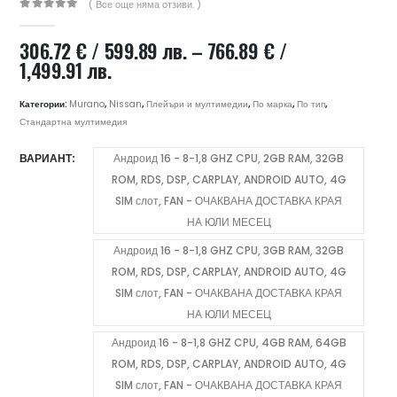
( Все още няма отзиви. )
0
out of 5
306.72
€
/ 599.89 лв.
–
766.89
€
/
Price
1,499.91 лв.
range:
306.72 €
Категории:
Murano
,
Nissan
,
Плейъри и мултимедии
,
По марка
,
По тип
,
/
Стандартна мултимедия
599.89 лв.
ВАРИАНТ
Андроид 16 - 8-1,8 GHZ CPU, 2GB RAM, 32GB
through
ROM, RDS, DSP, CARPLAY, ANDROID AUTO, 4G
766.89 €
/
SIM слот, FAN - ОЧАКВАНА ДОСТАВКА КРАЯ
1,499.91 лв.
НА ЮЛИ МЕСЕЦ
Андроид 16 - 8-1,8 GHZ CPU, 3GB RAM, 32GB
ROM, RDS, DSP, CARPLAY, ANDROID AUTO, 4G
SIM слот, FAN - ОЧАКВАНА ДОСТАВКА КРАЯ
НА ЮЛИ МЕСЕЦ
Андроид 16 - 8-1,8 GHZ CPU, 4GB RAM, 64GB
ROM, RDS, DSP, CARPLAY, ANDROID AUTO, 4G
SIM слот, FAN - ОЧАКВАНА ДОСТАВКА КРАЯ