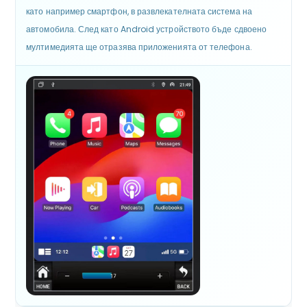
като например смартфон, в развлекателната система на
автомобила. След като Android устройството бъде сдвоено
мултимедията ще отразява приложенията от телефона.