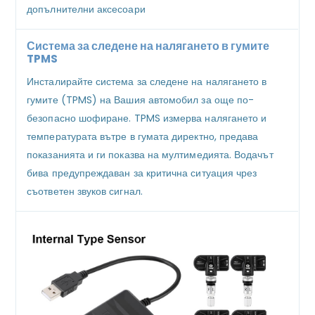
допълнителни аксесоари
Система за следене на налягането в гумите
TPMS
Инсталирайте система за следене на налягането в
гумите (TPMS) на Вашия автомобил за още по-
безопасно шофиране. TPMS измерва налягането и
температурата вътре в гумата директно, предава
показанията и ги показва на мултимедията. Водачът
бива предупреждаван за критична ситуация чрез
съответен звуков сигнал.