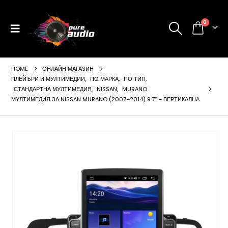
0
HOME
ОНЛАЙН МАГАЗИН
ПЛЕЙЪРИ И МУЛТИМЕДИИ
,
ПО МАРКА
,
ПО ТИП
,
СТАНДАРТНА МУЛТИМЕДИЯ
,
NISSAN
,
MURANO
МУЛТИМЕДИЯ ЗА NISSAN MURANO (2007–2014) 9.7″ – ВЕРТИКАЛНА
ущата
а
99 €
24 лв..
щата
а
99 €