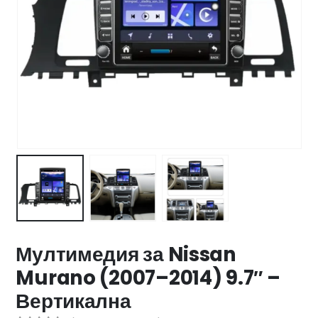
47 лв..
ущата
а
.44 €
00 лв..
Мултимедия за Nissan
Murano (2007–2014) 9.7″ –
Вертикална