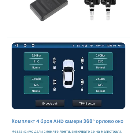
Комплект 4 броя AHD камери 360° орлово око
Независимо дали сменяте ленти, включвате се на магистрала,