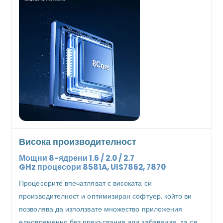
Висока производителност
Мощни 8-ядрени 1.6 / 2.0 / 2.7
GHz
процесори
8581A, UIS7862, 7870
Процесорите впечатляват с високата си
производителност и оптимизиран софтуер, който ви
позволява да използвате множество приложения
едновременно без прекъсвания или забавяния, да се