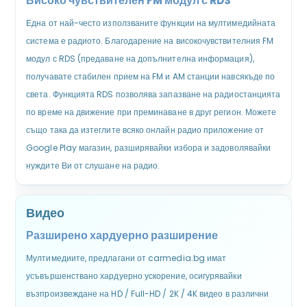
Високо чувствителен FM модул с RDS
Една от най-често използваните функции на мултимедийната
система е радиото. Благодарение на високочувствителния FM
модул с RDS (предаване на допълнителна информация),
получавате стабилен прием на FM и AM станции навсякъде по
света. Функцията RDS позволява запазване на радиостанцията
по време на движение при преминаване в друг регион. Можете
също така да изтеглите всяко онлайн радио приложение от
Google Play магазин, разширявайки избора и задоволявайки
нуждите Ви от слушане на радио.
Видео
Разширено хардуерно разширение
Мултимедиите, предлагани от carmedia.bg имат
усъвършенствано хардуерно ускорение, осигурявайки
възпроизвеждане на HD / Full-HD / 2K / 4K видео в различни