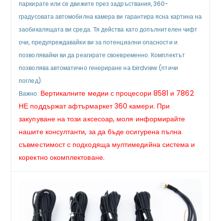
паркирате или се движите през задръствания, 360-
градусовата автомобилна камера ви гарантира ясна картина на
заобикалящата ви среда. Тя действа като допълнителен чифт
очи, предупреждавайки ви за потенциални опасности и
позволявайки ви да реагирате своевременно. Комплектът
позволява автоматично генериране на birdview (птичи
поглед).
Вертикалните медии с процесори 8581 и 7862
Важно:
НЕ поддържат афтърмаркет 360 камери. При
закупуване на този аксесоар, моля информирайте
нашите консултанти, за да бъде осигурена пълна
съвместимост с подходяща мултимедийна система и
коректно окомплектоване.