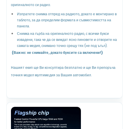
оригиналното си радио.
Изпратете снимка отпред на радиото, докато е монтирано в
таблото, за да определим формата и съвместимостта на
панела.
Снимка на гърба на оригиналното радио, с всички букси
извадени, така че да се виждат ясно пиновете и отворите на
самата медия, снимано точно срещу тях (не под ъгъл).
(Важно: не снимайте, докато буксите са включени!)
Нашият екип ще Ви консултира безплатно и ще Ви препоръча
точния модел мултимедия за Вашия автомобил.