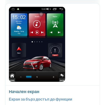
Начален екран
Екран за бърз достъп до функции