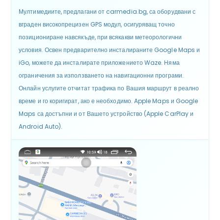
Мултимедиите, предлагани от carmedia.bg, са оборудвани с
вграден високопрецизен GPS модул, осигуряващ точно
позициониране навсякъде, при всякакви метеорологични
условия. Освен предварително инсталираните Google Maps и
iGo, можете да инсталирате приложението Waze. Няма
ограничения за използването на навигационни програми.
Онлайн услугите отчитат трафика по Вашия маршрут в реално
време и го коригират, ако е необходимо. Apple Maps и Google
Maps са достъпни и от Вашето устройство (Apple CarPlay и
Android Auto).