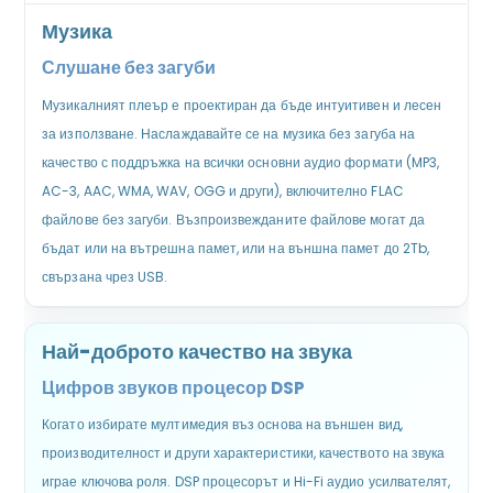
Музика
Слушане без загуби
Музикалният плеър е проектиран да бъде интуитивен и лесен
за използване. Наслаждавайте се на музика без загуба на
качество с поддръжка на всички основни аудио формати (MP3,
AC-3, AAC, WMA, WAV, OGG и други), включително FLAC
файлове без загуби. Възпроизвежданите файлове могат да
бъдат или на вътрешна памет, или на външна памет до 2Tb,
свързана чрез USB.
Най-доброто качество на звука
Цифров звуков процесор DSP
Когато избирате мултимедия въз основа на външен вид,
производителност и други характеристики, качеството на звука
играе ключова роля. DSP процесорът и Hi-Fi аудио усилвателят,