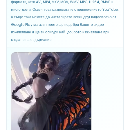
формати, като AVI, MP4, MKV, MOV, WMV, MPG, H.264, RMVB и
много други. Освен това разполагате с приложението YouTube,
а също така можете да инсталирате всеки друг видеоплеър от
Google Play магазин, което ще подобри Вашето видео
изживяване и ще ви осигури най-доброто изживяване при
гледане на съдържание.