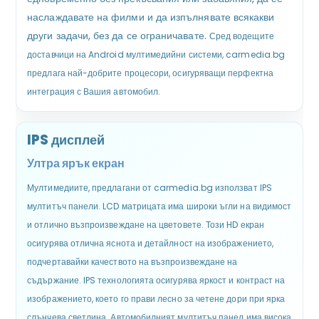
наслаждавате на филми и да изпълнявате всякакви
други задачи, без да се ограничавате.
Сред водещите
доставчици на Android мултимедийни системи, carmedia.bg
предлага най-добрите процесори, осигуряващи перфектна
интеграция с Вашия автомобил.
IPS дисплей
Ултра ярък екран
Мултимедиите, предлагани от carmedia.bg използват IPS
мултитъч панели. LCD матрицата има широки ъгли на видимост
и отлично възпроизвеждане на цветовете. Този HD екран
осигурява отлична яснота и детайлност на изображението,
подчертавайки качеството на възпроизвеждане на
съдържание. IPS технологията осигурява яркост и контраст на
изображението, което го прави лесно за четене дори при ярка
слънчева светлина. Автомобилният мултитъч панел има висока