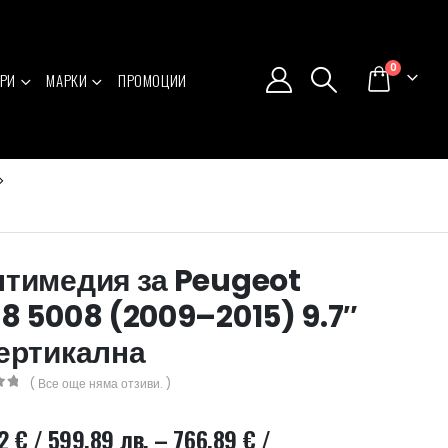
0
РИ
МАРКИ
ПРОМОЦИИ
тимедия за Peugeot
8 5008 (2009–2015) 9.7″
ертикална
( Все още няма отзиви. )
5
72
€
/ 599.89 лв.
–
766.89
€
/