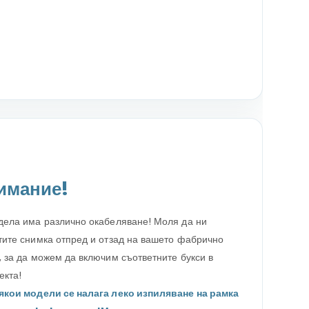
имание!
дела има различно окабеляване! Моля да ни
тите снимка отпред и отзад на вашето фабрично
, за да можем да включим съответните букси в
екта!
якои модели се налага леко изпиляване на рамка