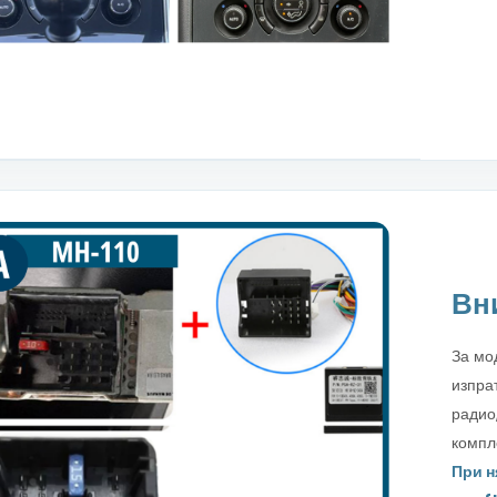
Вн
За мо
изпра
радио
компл
При н