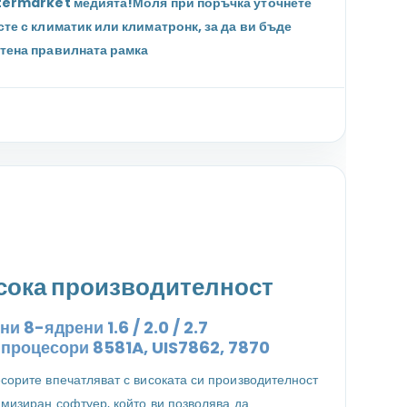
termarket медията!Моля при поръчка уточнете
сте с климатик или климатронк, за да ви бъде
тена правилната рамка
сока производителност
и 8-ядрени 1.6 / 2.0 / 2.7
z
процесори
8581A, UIS7862, 7870
сорите впечатляват с високата си производителност
имизиран софтуер, който ви позволява да