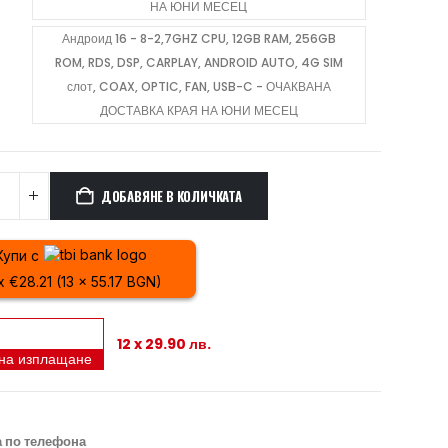
НА ЮНИ МЕСЕЦ
Андроид 16 - 8-2,7GHZ CPU, 12GB RAM, 256GB
ROM, RDS, DSP, CARPLAY, ANDROID AUTO, 4G SIM
слот, COAX, OPTIC, FAN, USB-C - ОЧАКВАНА
ДОСТАВКА КРАЯ НА ЮНИ МЕСЕЦ
ДОБАВЯНЕ В КОЛИЧКАТА
Купи с
x €28.21 (13 x 55.17 BGN)
12 x 29.90 лв.
 на изплащане
 по телефона