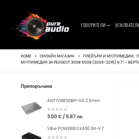
ГОВОРИТЕЛИ
УСИЛВАТЕЛ
HOME
ОНЛАЙН МАГАЗИН
ПЛЕЙЪРИ И МУЛТИМЕДИИ
,
П
МУЛТИМЕДИЯ ЗА PEUGEOT 3008 5008 (2009–2015) 9.7″ – ВЕР
Препоръчани
ANTIVIBESDBP-V6 2.5mm
0
out of 5
3.00
€
/ 5.87 лв.
Vibe POWERBOX400.1M-V7