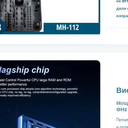
на af
дали 
изпра
Ви
Мощн
GH
Проце
и опт