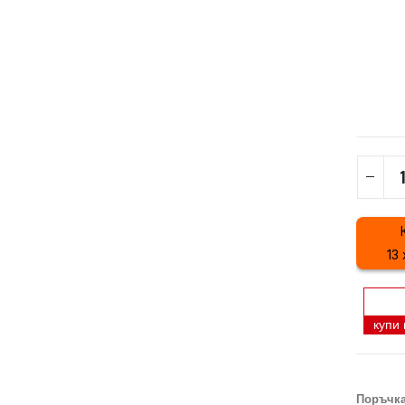
13 
купи
Поръчка