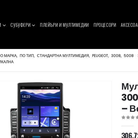
И
СУБУФЕРИ
ПЛЕЙЪРИ И МУЛТИМЕДИИ
ПРОЦЕСОРИ
АКСЕСОА
О МАРКА
,
ПО ТИП
,
СТАНДАРТНА МУЛТИМЕДИЯ
,
PEUGEOT
,
3008
,
5008
ТИКАЛНА
Мул
300
– В
0
out of 
306.