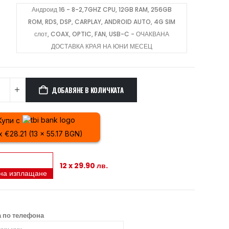
Андроид 16 - 8-2,7GHZ CPU, 12GB RAM, 256GB
ROM, RDS, DSP, CARPLAY, ANDROID AUTO, 4G SIM
слот, COAX, OPTIC, FAN, USB-C - ОЧАКВАНА
ДОСТАВКА КРАЯ НА ЮНИ МЕСЕЦ
ДОБАВЯНЕ В КОЛИЧКАТА
Купи с
x €28.21 (13 x 55.17 BGN)
12 x 29.90 лв.
 на изплащане
 по телефона