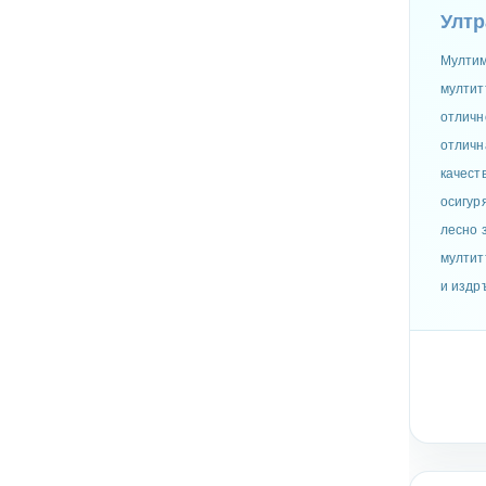
Ултр
Мултим
мултит
отличн
отличн
качест
осигур
лесно 
мултит
и издр