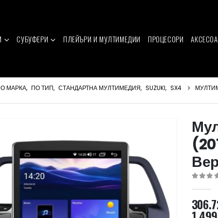
И
СУБУФЕРИ
ПЛЕЙЪРИ И МУЛТИМЕДИИ
ПРОЦЕСОРИ
АКСЕСОА
О МАРКА
,
ПО ТИП
,
СТАНДАРТНА МУЛТИМЕДИЯ
,
SUZUKI
,
SX4
МУЛТИМ
Мул
(20
Вер
0
out of 
306.
1,499