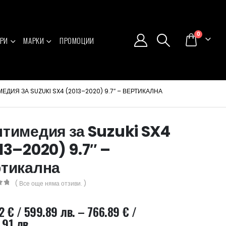
0
РИ
МАРКИ
ПРОМОЦИИ
ЕДИЯ ЗА SUZUKI SX4 (2013–2020) 9.7″ – ВЕРТИКАЛНА
тимедия за Suzuki SX4
13–2020) 9.7″ –
тикална
( Все още няма отзиви. )
5
72
€
/ 599.89 лв.
–
766.89
€
/
Price
.91 лв.