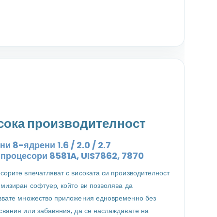
сока производителност
и 8-ядрени 1.6 / 2.0 / 2.7
z
процесори
8581A, UIS7862, 7870
сорите впечатляват с високата си производителност
имизиран софтуер, който ви позволява да
звате множество приложения едновременно без
свания или забавяния, да се наслаждавате на