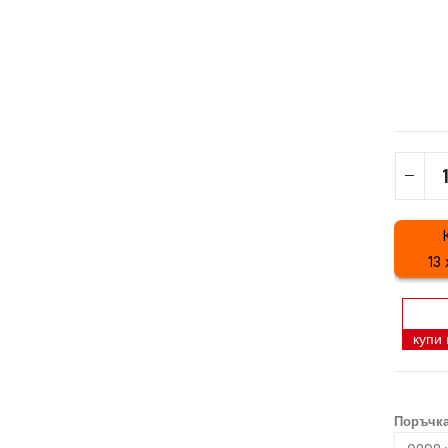
13 
купи
Поръчка