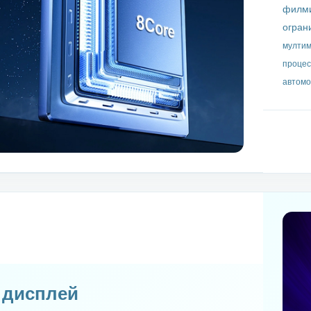
филми
огран
мултим
процес
автомо
S дисплей