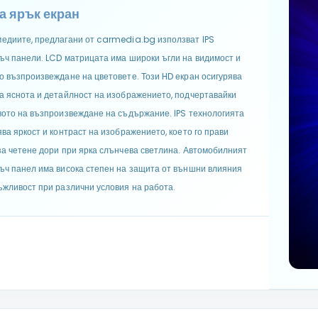
а ярък екран
едиите, предлагани от carmedia.bg използват IPS
ъч панели. LCD матрицата има широки ъгли на видимост и
о възпроизвеждане на цветовете. Този HD екран осигурява
а яснота и детайлност на изображението, подчертавайки
вото на възпроизвеждане на съдържание. IPS технологията
ява яркост и контраст на изображението, което го прави
за четене дори при ярка слънчева светлина. Автомобилният
ъч панел има висока степен на защита от външни влияния
ъжливост при различни условия на работа.