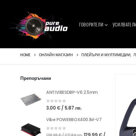
ГОВОРИТЕЛИ
УСИЛВАТЕЛ
HOME
ОНЛАЙН МАГАЗИН
ПЛЕЙЪРИ И МУЛТИМЕДИИ
,
П
Препоръчани
ANTIVIBESDBP-V6 2.5mm
0
out of 5
3.00
€
/ 5.87 лв.
Vibe POWERBOX400.1M-V7
Original
0
out of 5
129.99
€
/
138.99
€
/ 271.84 лв.