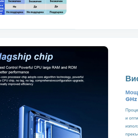
Ви
Мощн
GH
Проце
и опт
изпол
прекъ