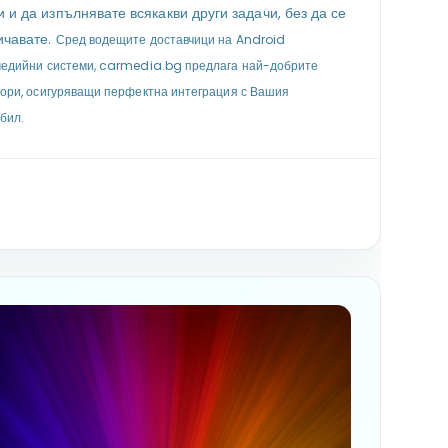
 и да изпълнявате всякакви други задачи, без да се
ичавате.
Сред водещите доставчици на Android
едийни системи, carmedia.bg предлага най-добрите
ори, осигуряващи перфектна интеграция с Вашия
бил.