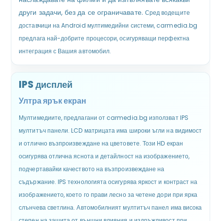
други задачи, без да се ограничавате.
Сред водещите
доставчици на Android мултимедийни системи, carmedia.bg
предлага най-добрите процесори, осигуряващи перфектна
интеграция с Вашия автомобил.
IPS дисплей
Ултра ярък екран
Мултимедиите, предлагани от carmedia.bg използват IPS
мултитъч панели. LCD матрицата има широки ъгли на видимост
и отлично възпроизвеждане на цветовете. Този HD екран
осигурява отлична яснота и детайлност на изображението,
подчертавайки качеството на възпроизвеждане на
съдържание. IPS технологията осигурява яркост и контраст на
изображението, което го прави лесно за четене дори при ярка
слънчева светлина. Автомобилният мултитъч панел има висока
степен на защита от външни влияния и издръжливост при