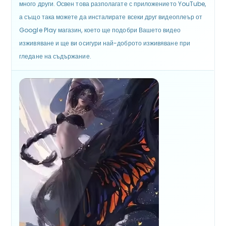
много други. Освен това разполагате с приложението YouTube,
а също така можете да инсталирате всеки друг видеоплеър от
Google Play магазин, което ще подобри Вашето видео
изживяване и ще ви осигури най-доброто изживяване при
гледане на съдържание.