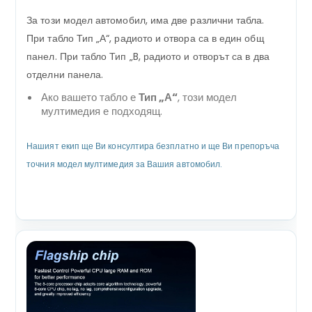
За този модел автомобил, има две различни табла.
При табло Тип „А“, радиото и отвора са в един общ
панел. При табло Тип „B, радиото и отворът са в два
отделни панела.
Ако вашето табло е
Тип „А“
, този модел
мултимедия е подходящ.
Нашият екип ще Ви консултира безплатно и ще Ви препоръча
точния модел мултимедия за Вашия автомобил.