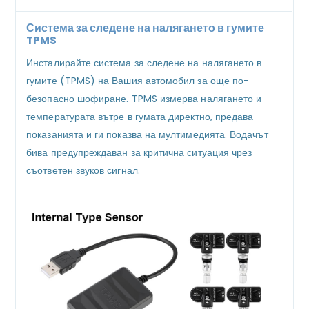
Система за следене на налягането в гумите
TPMS
Инсталирайте система за следене на налягането в
гумите (TPMS) на Вашия автомобил за още по-
безопасно шофиране. TPMS измерва налягането и
температурата вътре в гумата директно, предава
показанията и ги показва на мултимедията. Водачът
бива предупреждаван за критична ситуация чрез
съответен звуков сигнал.