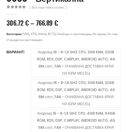
( Все още няма отзиви. )
0
out of 5
Price
306.72
€
–
766.89
€
range:
306.72 €
Категории:
S60
,
V70
,
Volvo
,
XC70
,
Плейъри и мултимедии
,
По марка
,
По тип
,
through
Стандартна мултимедия
766.89 €
ВАРИАНТ
Андроид 16 - 8-1,8 GHZ CPU, 2GB RAM, 32GB
ROM, RDS, DSP, CARPLAY, ANDROID AUTO, 4G
SIM слот, FAN - ОЧАКВАНА ДОСТАВКА КРАЯ
НА ЮЛИ МЕСЕЦ
Андроид 16 - 8-1,8 GHZ CPU, 3GB RAM, 32GB
ROM, RDS, DSP, CARPLAY, ANDROID AUTO, 4G
SIM слот, FAN - ОЧАКВАНА ДОСТАВКА КРАЯ
НА ЮЛИ МЕСЕЦ
Андроид 16 - 8-1,8 GHZ CPU, 4GB RAM, 64GB
ROM, RDS, DSP, CARPLAY, ANDROID AUTO, 4G
SIM слот, FAN - ОЧАКВАНА ДОСТАВКА КРАЯ