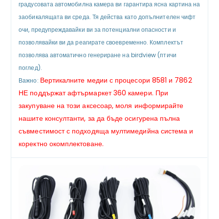
градусовата автомобилна камера ви гарантира ясна картина на
заобикалящата ви среда. Тя действа като допълнителен чифт
очи, предупреждавайки ви за потенциални опасности и
позволявайки ви да реагирате своевременно. Комплектът
позволява автоматично генериране на birdview (птичи
поглед).
Вертикалните медии с процесори 8581 и 7862
Важно:
НЕ поддържат афтърмаркет 360 камери. При
закупуване на този аксесоар, моля информирайте
нашите консултанти, за да бъде осигурена пълна
съвместимост с подходяща мултимедийна система и
коректно окомплектоване.