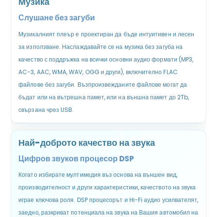
Музика
Слушане без загуби
Музикалният плеър е проектиран да бъде интуитивен и лесен
за използване. Наслаждавайте се на музика без загуба на
качество с поддръжка на всички основни аудио формати (MP3,
AC-3, AAC, WMA, WAV, OGG и други), включително FLAC
файлове без загуби. Възпроизвежданите файлове могат да
бъдат или на вътрешна памет, или на външна памет до 2Tb,
свързана чрез USB.
Най-доброто качество на звука
Цифров звуков процесор DSP
Когато избирате мултимедия въз основа на външен вид,
производителност и други характеристики, качеството на звука
играе ключова роля. DSP процесорът и Hi-Fi аудио усилвателят,
заедно, разкриват потенциала на звука на Вашия автомобил на