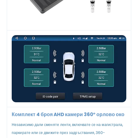
Комплект 4 броя AHD камери 360° орлово око
Независимо дали сменяте ленти, включвате се на магистрала,
паркирате или се движите през задръствания, 360-