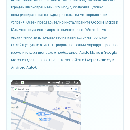
вграден високопрецизен GPS модул, осигуряващ точно
позициониране навсякъде, при всякакви метеорологични
условия. Освен предварително инсталираните Google Maps и
iGo, можете да инсталирате приложението Waze. Няма
ограничения за използването на навигационни програми.
Онлайн услугите отчитат трафика по Вашия маршрут в реално
време и го коригират, ако е необходимо. Apple Maps и Google
Maps са достъпни и от Вашето устройство (Apple CarPlay и
Android Auto).