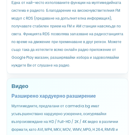
Една от най-често използваните функции на мултимедийната
система е радиото. Благодарение на високочувствителния FM
модул с RDS (предаване на допълнителна информация),
получавате стабилен прием на FM и AM станции навсякъде по
света. Функцията RDS позволява запазване на радиостанцията
по време на движение при преминаване в друг регион. Можете
също така да изтеглите всяко онлайн радио приложение от
Google Play магазин, разширявайки избора и задоволявайки
нуждите Ви от слушане на радио.
Видео
Разширено хардуерно разширение
Мултимедиите, предлагани от carmedia.bg имат
усъвършенствано хардуерно ускорение, осигурявайки
възпроизвеждане на HD / Full-HD / 2K / 4K видео в различни
формати, като AVI, MP4, MKV, MOV, WMV, MPG, H.264, RMVB и