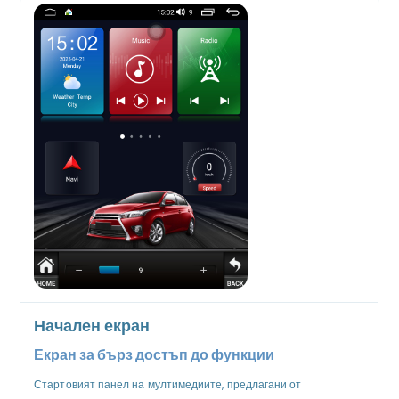
Начален екран
Екран за бърз достъп до функции
Стартовият панел на мултимедиите, предлагани от