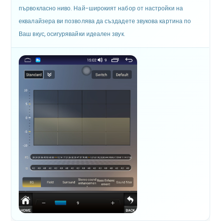
първокласно ниво. Най-широкият набор от настройки на
еквалайзера ви позволява да създадете звукова картина по
Ваш вкус, осигурявайки идеален звук.