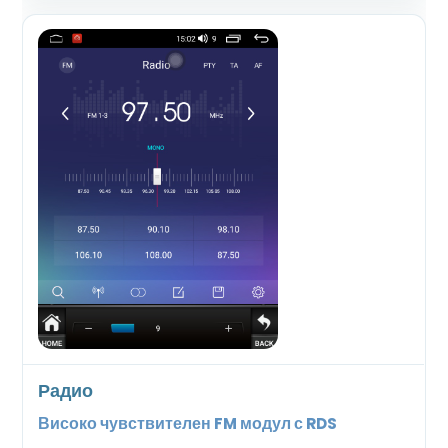
Радио
Високо чувствителен FM модул с RDS