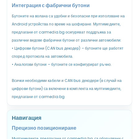
Интеграция с фабрични бутони
Бутоните на волана са удобни и безопасни при използване на
Android устройства по време на шофиране. Мултимедиите,
предлагани от carmedia.bg осигуряват поддръжка за
различни видове фабрични бутони от различни автомобили:
•
Цифрови бутони (CAN bus декодер) – бутоните ще работят
според протокола на автомобила.
•
Аналогови бутони – бутоните се конфигурират ръчно.
Всички необходими кабели и CAN bus декодери (в случай на
цифрови бутони) са включени в комплекта на мултимедиите,
предлагани от carmedia.bg
Навигация
Прецизно позициониране
Мултимедиите, предлагани от carmedia.bg, са оборудвани с