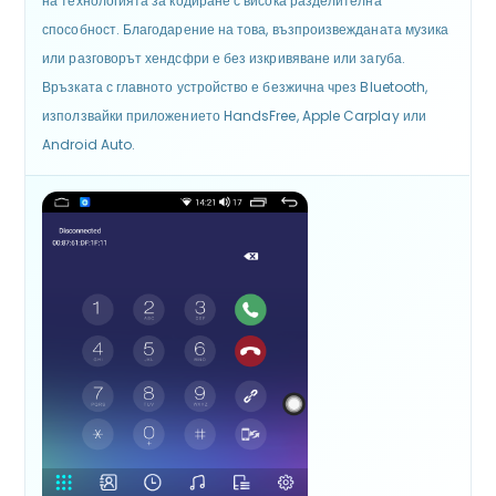
на технологията за кодиране с висока разделителна
способност. Благодарение на това, възпроизвежданата музика
или разговорът хендсфри е без изкривяване или загуба.
Връзката с главното устройство е безжична чрез Bluetooth,
използвайки приложението HandsFree, Apple Carplay или
Android Auto.