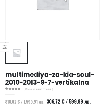
47 лв..
ущата
а
.44 €
00 лв..
multimediya-za-kia-soul-
2010-2013-9-7-vertikalna
( Все още няма отзиви. )
0
out of 5
Original
Текущ
306.72
€
/ 599.89 лв.
818.02
€
/ 1,599.91 лв.