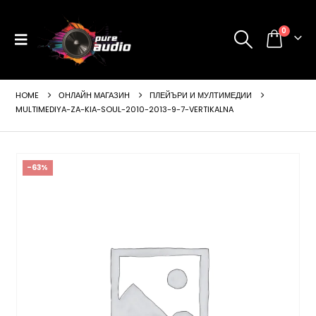
0
HOME
ОНЛАЙН МАГАЗИН
ПЛЕЙЪРИ И МУЛТИМЕДИИ
MULTIMEDIYA-ZA-KIA-SOUL-2010-2013-9-7-VERTIKALNA
-63%
ущата
а
99 €
24 лв..
щата
а
99 €