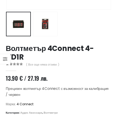
47 лв..
ущата
а
.44 €
00 лв..
Волтметър 4Connect 4-
VD1R
( Все още няма отзиви. )
0
out of 5
13.90
€
/ 27.19 лв.
Прецизен волтметър 4Connect с възможност за калибрация
/ червен
Марка:
4 Connect
Категории:
Аудио Аксесоари
,
Волтметри