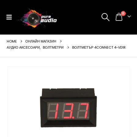
0
HOME
ОНЛАЙН МАГАЗИН
АУДИО АКСЕСОАРИ
,
ВОЛТМЕТРИ
ВОЛТМЕТЪР 4CONNECT 4-VD1R
ущата
а
99 €
24 лв..
щата
а
99 €