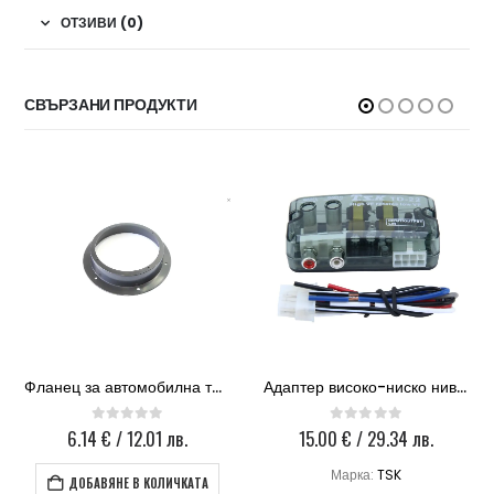
ОТЗИВИ (0)
СВЪРЗАНИ ПРОДУКТИ
Фланец за автомобилна тонколона VW 05
Адаптер високо-ниско ниво TSK
6.14
€
/ 12.01 лв.
15.00
€
/ 29.34 лв.
0
out of 5
0
out of 5
Марка:
TSK
ДОБАВЯНЕ В КОЛИЧКАТА