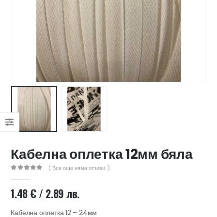
47 лв..
ущата
а
.44 €
00 лв..
Кабелна оплетка 12мм бяла
( Все още няма отзиви. )
0
out of 5
1.48
€
/ 2.89 лв.
Кабелна оплетка 12 – 24мм