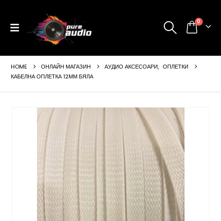
0
HOME
ОНЛАЙН МАГАЗИН
АУДИО АКСЕСОАРИ
,
ОПЛЕТКИ
КАБЕЛНА ОПЛЕТКА 12ММ БЯЛА
ущата
а
99 €
24 лв..
щата
а
99 €