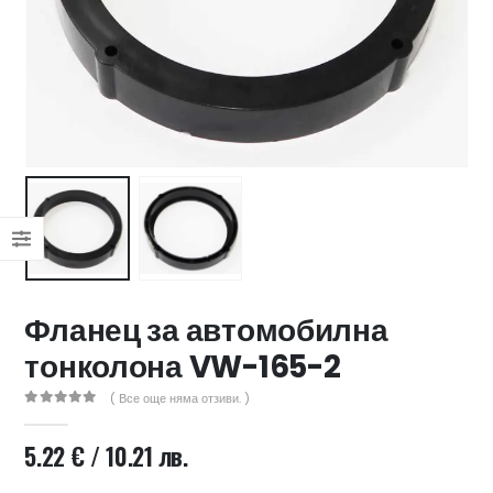
47 лв..
ущата
а
.44 €
00 лв..
Фланец за автомобилна
тонколона VW-165-2
( Все още няма отзиви. )
0
out of 5
5.22
€
/ 10.21 лв.