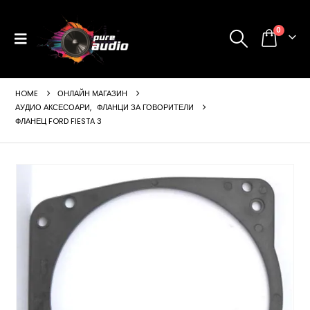
0
HOME
ОНЛАЙН МАГАЗИН
АУДИО АКСЕСОАРИ
,
ФЛАНЦИ ЗА ГОВОРИТЕЛИ
ФЛАНЕЦ FORD FIESTA 3
ущата
а
99 €
24 лв..
щата
а
99 €