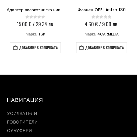
Адаптер високо-ниско ниво TSK
Фланец OPEL Astra 130
15.00
€
/ 29.34 лв.
4.60
€
/ 9.00 лв.
0
out of 5
0
out of 5
Марка:
TSK
Марка:
4CARMEDIA
ДОБАВЯНЕ В КОЛИЧКАТА
ДОБАВЯНЕ В КОЛИЧКАТА
НАВИГАЦИЯ
УСИЛВАТЕЛИ
ГОВОРИТЕЛИ
СУБУФЕРИ