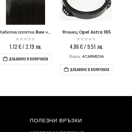
Кабелна оплетка 8мм черна
Фланец Opel Astra 165
Флан
0
out of 5
0
out of 5
1.12
€
/ 2.19 лв.
4.86
€
/ 9.51 лв.
Марка:
4CARMEDIA
М
ДОБАВЯНЕ В КОЛИЧКАТА
ДОБАВЯНЕ В КОЛИЧКАТА
ПОЛЕЗНИ ВРЪЗКИ