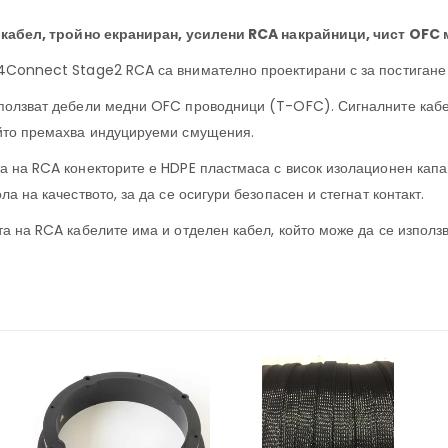
 кабел, тройно екраниран, усилени RCA накрайници, чист OFC 
4Connect Stage2 RCA са внимателно проектирани с за постигане 
ползват дебели медни OFC проводници (T-OFC). Сигналните кабел
йто премахва индуцируеми смущения.
а на RCA конекторите е HDPE пластмаса с висок изолационен капац
ла на качеството, за да се осигури безопасен и стегнат контакт.
та на RCA кабелите има и отделен кабел, който може да се използ