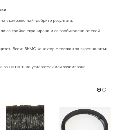
мед
на възможно най-добрите резултати.
и са тройно екранирани и са заобиколени от слой
итет. Всеки BHMC конектор е тестван за якост на опън
ва за remote на усилватели или заземяване.