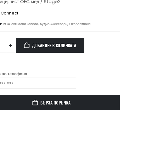
ици, чист OFC мед / Stage2
 Connect
и:
RCA сигнални кабели
,
Аудио Аксесоари
,
Окабеляване
ДОБАВЯНЕ В КОЛИЧКАТА
 по телефона
БЪРЗА ПОРЪЧКА