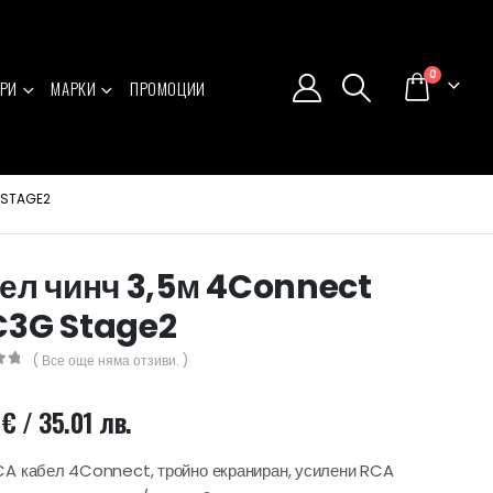
0
РИ
МАРКИ
ПРОМОЦИИ
 STAGE2
ел чинч 3,5м 4Connect
3G Stage2
( Все още няма отзиви. )
5
0
€
/ 35.01 лв.
CA кабел 4Connect, тройно екраниран, усилени RCA