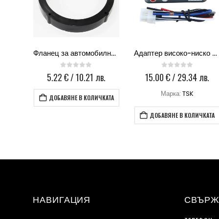
Комплект кабели 10мм2 4Connect PKIT10S
Фланец за автомобилна тонколона VW-165-2
Адаптер високо-ниско ниво TSK
0
out of 5
0
out of 5
лв.
5.22
€
/ 10.21 лв.
15.00
€
/ 29.34 лв.
t
Марка:
TSK
ДОБАВЯНЕ В КОЛИЧКАТА
КАТА
ДОБАВЯНЕ В КОЛИЧКАТА
НАВИГАЦИЯ
СВЪРЖ