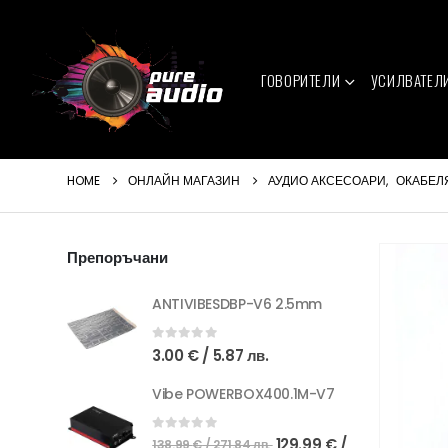
ГОВОРИТЕЛИ
УСИЛВАТЕЛ
HOME
ОНЛАЙН МАГАЗИН
АУДИО АКСЕСОАРИ
,
ОКАБЕЛ
Препоръчани
ANTIVIBESDBP-V6 2.5mm
0
out of 5
3.00
€
/ 5.87 лв.
Vibe POWERBOX400.1M-V7
Original
0
out of 5
129.99
€
/
138.99
€
/ 271.84 лв.