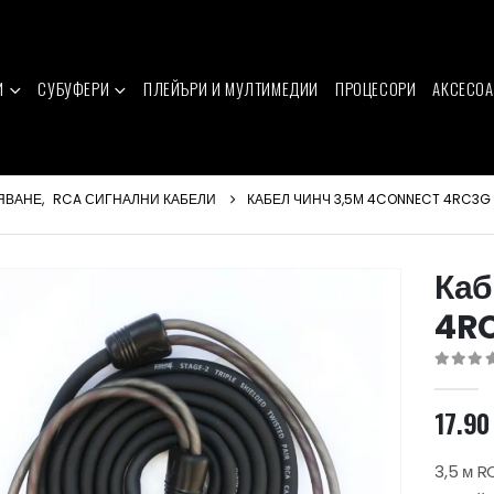
И
СУБУФЕРИ
ПЛЕЙЪРИ И МУЛТИМЕДИИ
ПРОЦЕСОРИ
АКСЕСОА
ЯВАНЕ
,
RCA СИГНАЛНИ КАБЕЛИ
КАБЕЛ ЧИНЧ 3,5М 4CONNECT 4RC3G
Каб
4RC
0
out of 
17.9
3,5 м R