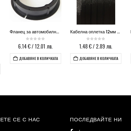
Фланец за автомобилна тонколона VW-02
Кабелна оплетка 12мм черна
0
out of 5
0
out of 5
6.14
€
/ 12.01 лв.
1.48
€
/ 2.89 лв.
ДОБАВЯНЕ В КОЛИЧКАТА
ДОБАВЯНЕ В КОЛИЧКАТА
ЕТЕ СЕ С НАС
ПОСЛЕДВАЙТЕ НИ