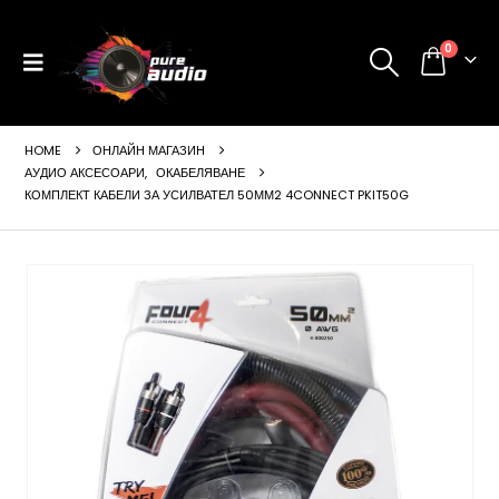
0
HOME
ОНЛАЙН МАГАЗИН
АУДИО АКСЕСОАРИ
,
ОКАБЕЛЯВАНЕ
КОМПЛЕКТ КАБЕЛИ ЗА УСИЛВАТЕЛ 50ММ2 4CONNECT PKIT50G
ущата
а
99 €
24 лв..
щата
а
99 €