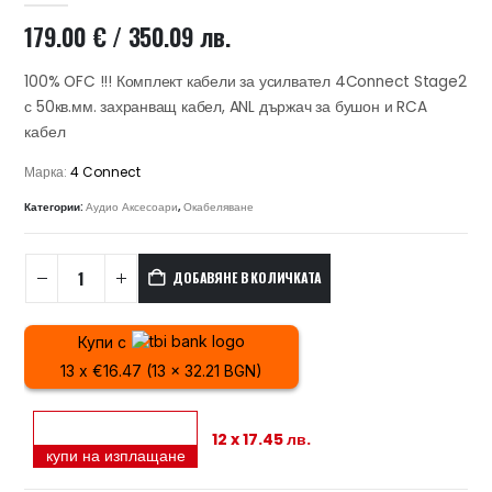
179.00
€
/ 350.09 лв.
100% OFC !!! Комплект кабели за усилвател 4Connect Stage2
с 50кв.мм. захранващ кабел, ANL държач за бушон и RCA
кабел
Марка:
4 Connect
Категории:
Аудио Аксесоари
,
Окабеляване
ДОБАВЯНЕ В КОЛИЧКАТА
Купи с
13 x €16.47 (13 x 32.21 BGN)
12 x 17.45 лв.
купи на изплащане