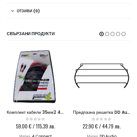
ОТЗИВИ (0)
СВЪРЗАНИ ПРОДУКТИ
Комплект кабели 35мм2 4Connect PKIT35S
Предпазна решетка DD Audio GR10
59.00
€
/ 115.39 лв.
22.90
€
/ 44.79 лв.
0
out of 5
0
out of 5
Марка:
4 Connect
Марка:
DD Audio