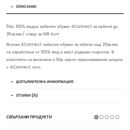
ОПИСАНИЕ
5бр. 100% медни кабелни обувки 4Connect за кабели до
35кв.мм./ отвор за М8 болт
Всички 4Connect кабелни обувки за кабели над 20кв.мм.
са изработени от 100% мед и имат родиево покритие. В
комплекта са включени и 5бр черни термосвиваеми шлаухи
с 4Connect лого.
ДОПЪЛНИТЕЛНА ИНФОРМАЦИЯ
ОТЗИВИ (0)
СВЪРЗАНИ ПРОДУКТИ