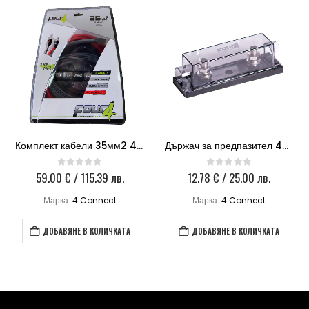
Комплект кабели 35мм2 4Connect PKIT35S
Държач за предпазител 4Connect ANL М8
59.00
€
/ 115.39 лв.
12.78
€
/ 25.00 лв.
0
out of 5
0
out of 5
Марка:
4 Connect
Марка:
4 Connect
ДОБАВЯНЕ В КОЛИЧКАТА
ДОБАВЯНЕ В КОЛИЧКАТА