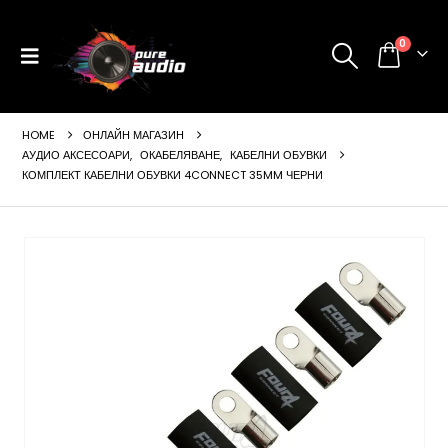
0
HOME
ОНЛАЙН МАГАЗИН
АУДИО АКСЕСОАРИ
,
ОКАБЕЛЯВАНЕ
,
КАБЕЛНИ ОБУВКИ
КОМПЛЕКТ КАБЕЛНИ ОБУВКИ 4CONNECT 35MM ЧЕРНИ
ущата
а
99 €
24 лв..
щата
а
99 €