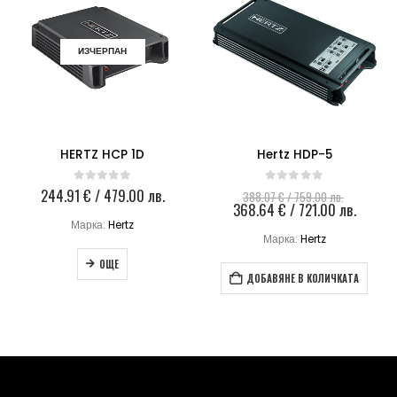
ИЗЧЕРПАН
HERTZ HCP 1D
Hertz HDP-5
Original
244.91
€
/ 479.00 лв.
0
out of 5
0
out of 5
388.07
€
/ 759.00 лв.
price
Текущ
368.64
€
/ 721.00 лв.
was:
цена
Марка:
Hertz
388.07 €
е:
Марка:
Hertz
/
368.64
759.00 лв
/
ОЩЕ
721.00 
ДОБАВЯНЕ В КОЛИЧКАТА