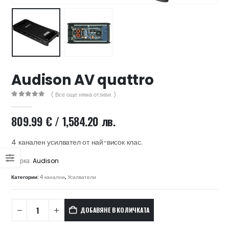
47 лв..
ущата
а
.44 €
00 лв..
Audison AV quattro
( Все още няма отзиви. )
0
out of 5
809.99
€
/ 1,584.20 лв.
4 канален усилвател от най-висок клас.
Марка:
Audison
Категории:
4 канални
,
Усилватели
ДОБАВЯНЕ В КОЛИЧКАТА