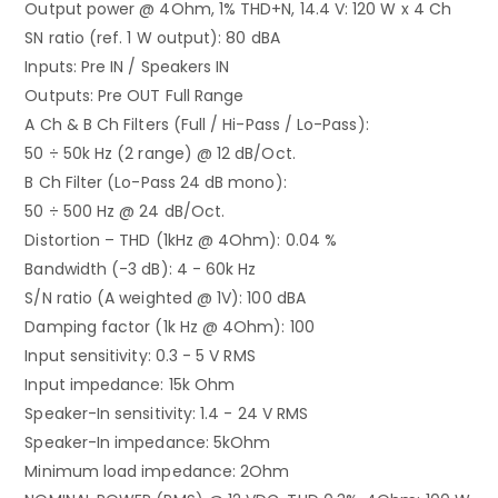
Output power @ 4Ohm, 1% THD+N, 14.4 V: 120 W x 4 Ch
SN ratio (ref. 1 W output): 80 dBA
Inputs: Pre IN / Speakers IN
Outputs: Pre OUT Full Range
A Ch & B Ch Filters (Full / Hi-Pass / Lo-Pass):
50 ÷ 50k Hz (2 range) @ 12 dB/Oct.
B Ch Filter (Lo-Pass 24 dB mono):
50 ÷ 500 Hz @ 24 dB/Oct.
Distortion – THD (1kHz @ 4Ohm): 0.04 %
Bandwidth (-3 dB): 4 - 60k Hz
S/N ratio (A weighted @ 1V): 100 dBA
Damping factor (1k Hz @ 4Ohm): 100
Input sensitivity: 0.3 - 5 V RMS
Input impedance: 15k Ohm
Speaker-In sensitivity: 1.4 - 24 V RMS
Speaker-In impedance: 5kOhm
Minimum load impedance: 2Ohm