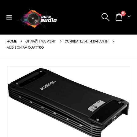
0
HOME
ОНЛАЙН МАГАЗИН
УСИЛВАТЕЛИ
,
4 КАНАЛНИ
AUDISON AV QUATTRO
ущата
а
99 €
24 лв..
щата
а
99 €