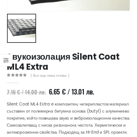
47 лв..
ущата
а
.44 €
00 лв..
Звукоизолация Silent Coat
ML4 Extra
( Все още няма отзиви. )
0
out of 5
Original
Текущата
6.65
€
/ 13.01 лв.
7.16
€
/ 14.00 лв.
price
цена
was:
е:
Silent Coat ML4 Extra e композитен, четирипластов материал
7.16 €
6.65 €
съставен от полимерна битумна основа (butyl) с алуминиево
/
/
покритие, който повишава звуко и виброизолационни качества.
14.00 лв..
13.01 лв..
Самозалепващ с ниска резонансна честота. Херметически и
антикорозионни свойства. Подходящ за Hi-End и SPL проекти.