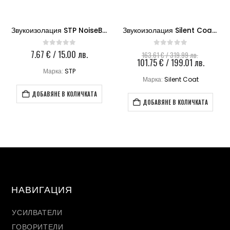
Звукоизолация STP NoiseBlock 2
Звукоизолация Silent Coat M2 кашон
Original
7.67
€
/ 15.00 лв.
0
out of 5
0
out of 5
163.61
€
/ 319.99 лв.
price
Текуща
101.75
€
/ 199.01 лв.
was:
цена
Марка:
STP
163.61 €
е:
Марка:
Silent Coat
/
101.75 
319.99 лв
/
ДОБАВЯНЕ В КОЛИЧКАТА
199.01 л
ДОБАВЯНЕ В КОЛИЧКАТА
НАВИГАЦИЯ
УСИЛВАТЕЛИ
ГОВОРИТЕЛИ