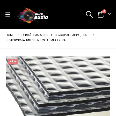
0
HOME
ОНЛАЙН МАГАЗИН
ЗВУКОИЗОЛАЦИЯ
,
SALE
ЗВУКОИЗОЛАЦИЯ SILENT COAT ML4 EXTRA
-7%
ущата
а
99 €
24 лв..
щата
а
99 €