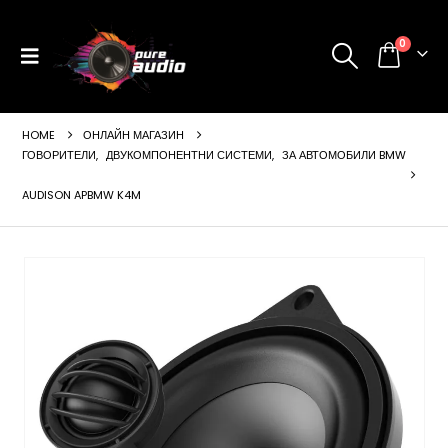
0
HOME
ОНЛАЙН МАГАЗИН
ГОВОРИТЕЛИ
,
ДВУКОМПОНЕНТНИ СИСТЕМИ
,
ЗА АВТОМОБИЛИ BMW
AUDISON APBMW K4M
ущата
а
99 €
24 лв..
щата
а
99 €