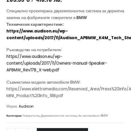
Специално проектирана двукомпонентна система за директна
замяна на фабричните говорители в
BMW
Технически характеристики:
https://www.audison.eu/wp-
content/uploads/2017/11/Audison_APBMW_K4M_Tech_She
Ръководство на потребителя:
https://www.audison.eu/wp-
content/uploads/2017/11/Owners-manual-Speaker-
APBMW_Rev17B_X-web.pdf
Съвместими модели автомобили BMW:
https://www.elettromedia.com/Reserved_Area/Press%20Info
MINI_Product%20Info_18B.pdf
Марка:
Audison
Категории:
Говорители
,
Двукомпонентни системи
,
За автомобили BMW