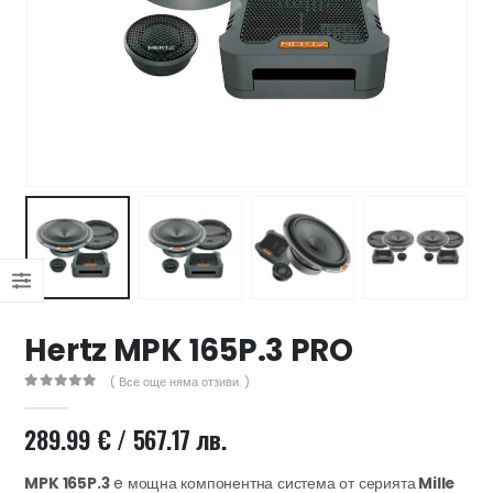
47 лв..
ущата
а
.44 €
00 лв..
Hertz MPK 165P.3 PRO
( Все още няма отзиви. )
0
out of 5
289.99
€
/ 567.17 лв.
MPK 165P.3
e мощна компонентна система от серията
Mille