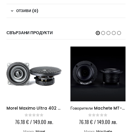
ОТЗИВИ (0)
СВЪРЗАНИ ПРОДУКТИ
Morel Maximo Ultra 402 Coax
Говорители Machete MT-23NEO
76.18
€
/ 149.00 лв.
76.18
€
/ 149.00 лв.
0
out of 5
0
out of 5
Марка:
Morel
Марка:
Machete