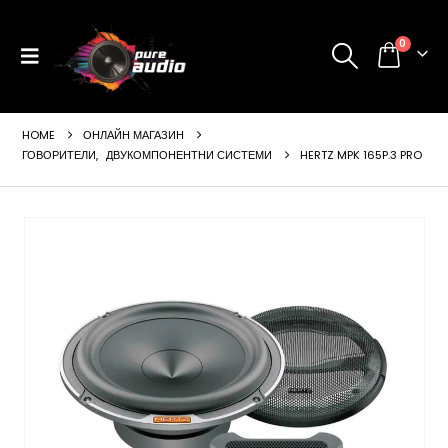
0
HOME
ОНЛАЙН МАГАЗИН
ГОВОРИТЕЛИ
,
ДВУКОМПОНЕНТНИ СИСТЕМИ
HERTZ MPK 165P.3 PRO
ущата
а
99 €
24 лв..
щата
а
99 €