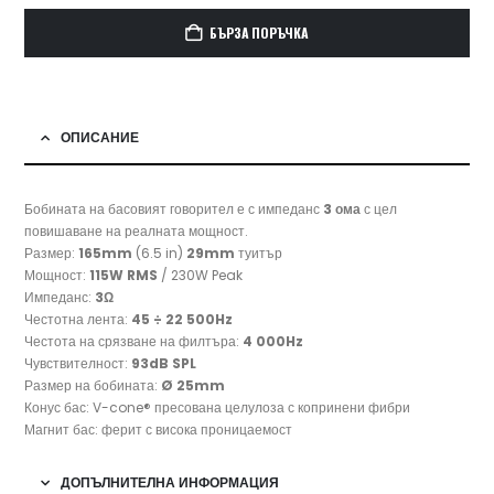
БЪРЗА ПОРЪЧКА
ОПИСАНИЕ
Бобината на басовият говорител е с импеданс
3 ома
с цел
повишаване на реалната мощност.
Размер:
165mm
(6.5 in)
29mm
туитър
Мощност:
115W RMS
/ 230W Peak
Импеданс:
3Ω
Честотна лента:
45 ÷ 22 500Hz
Честота на срязване на филтъра:
4 000Hz
Чувствителност:
93dB SPL
Размер на бобината:
Ø 25mm
Конус бас: V-cone® пресована целулоза с копринени фибри
Магнит бас: ферит с висока проницаемост
ДОПЪЛНИТЕЛНА ИНФОРМАЦИЯ