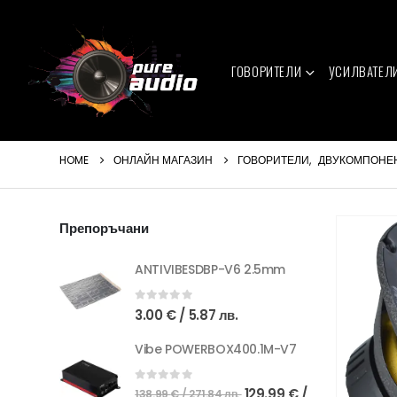
ГОВОРИТЕЛИ
УСИЛВАТЕЛ
HOME
ОНЛАЙН МАГАЗИН
ГОВОРИТЕЛИ
,
ДВУКОМПОНЕ
Препоръчани
ANTIVIBESDBP-V6 2.5mm
0
out of 5
3.00
€
/ 5.87 лв.
Vibe POWERBOX400.1M-V7
Original
0
out of 5
129.99
€
/
138.99
€
/ 271.84 лв.