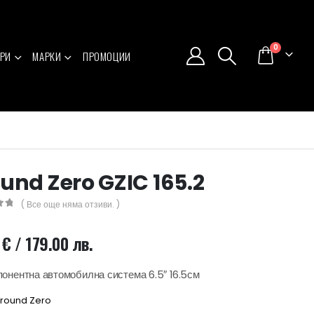
0
РИ
МАРКИ
ПРОМОЦИИ
und Zero GZIC 165.2
( Все още няма отзиви. )
5
2
€
/ 179.00 лв.
онентна автомобилна система 6.5″ 16.5см
round Zero