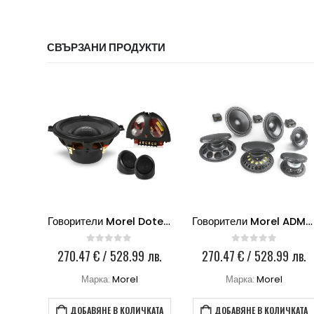
СВЪРЗАНИ ПРОДУКТИ
3
Говорители Morel Dotech Ovation 5
Говорители Morel ADMW 10
0
out of 5
0
out of 5
лв.
270.47
€
/ 528.99 лв.
270.47
€
/ 528.99 лв.
Марка:
Morel
Марка:
Morel
КАТА
ДОБАВЯНЕ В КОЛИЧКАТА
ДОБАВЯНЕ В КОЛИЧКАТА