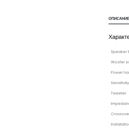
ОПИСАНИ
Характ
Speaker 
Woofer si
Power ha
Sensitivity
Tweeter:
Impedan
Crossove
Installati