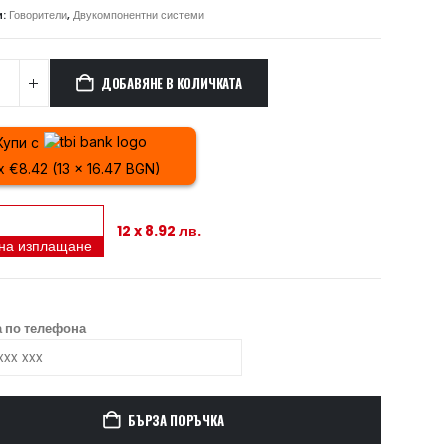
и:
Говорители
,
Двукомпонентни системи
ДОБАВЯНЕ В КОЛИЧКАТА
Купи с
 x €8.42 (13 x 16.47 BGN)
12 x 8.92 лв.
 на изплащане
 по телефона
БЪРЗА ПОРЪЧКА