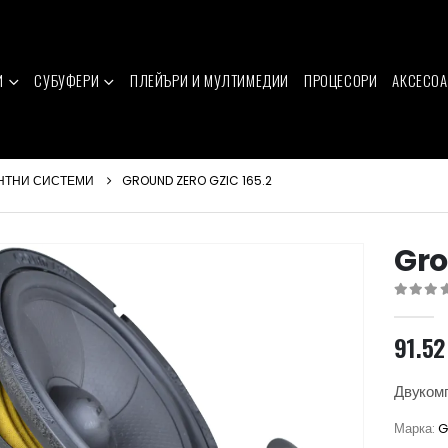
И
СУБУФЕРИ
ПЛЕЙЪРИ И МУЛТИМЕДИИ
ПРОЦЕСОРИ
АКСЕСОА
НТНИ СИСТЕМИ
GROUND ZERO GZIC 165.2
Gro
0
out of 
91.5
Двукомп
Марка:
G