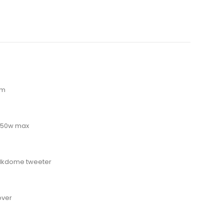
em
 150w max
Silkdome tweeter
over