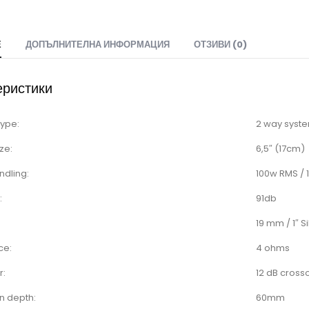
Е
ДОПЪЛНИТЕЛНА ИНФОРМАЦИЯ
ОТЗИВИ (0)
еристики
type:
2 way syst
ze:
6,5″ (17cm)
ndling:
100w RMS /
:
91db
19 mm / 1″ 
ce:
4 ohms
r:
12 dB cross
on depth:
60mm