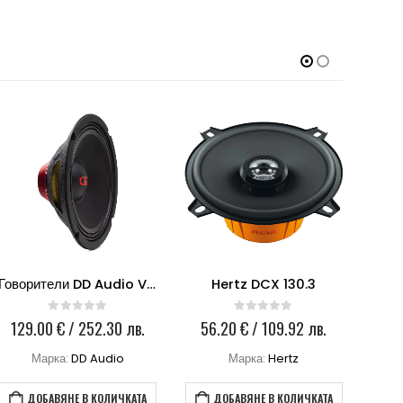
Говорители DD Audio VO-MN6.5
Hertz DCX 130.3
0
out of 5
0
out of 5
129.00
€
/ 252.30 лв.
56.20
€
/ 109.92 лв.
4
Марка:
DD Audio
Марка:
Hertz
ДОБАВЯНЕ В КОЛИЧКАТА
ДОБАВЯНЕ В КОЛИЧКАТА