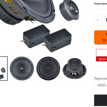
Категори
13
купи
Поръчка