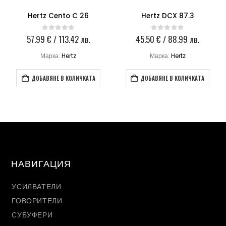
Hertz Cento C 26
Hertz DCX 87.3
57.99
€
/ 113.42 лв.
45.50
€
/ 88.99 лв.
0
out of 5
0
out of 5
Марка:
Hertz
Марка:
Hertz
ДОБАВЯНЕ В КОЛИЧКАТА
ДОБАВЯНЕ В КОЛИЧКАТА
НАВИГАЦИЯ
УСИЛВАТЕЛИ
ГОВОРИТЕЛИ
СУБУФЕРИ