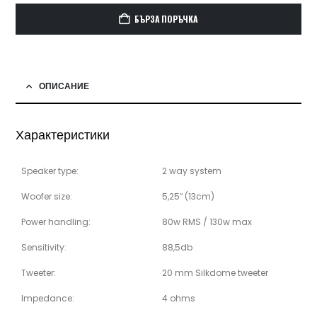
БЪРЗА ПОРЪЧКА
ОПИСАНИЕ
Характеристики
Speaker type:
2 way system
Woofer size:
5,25″ (13cm)
Power handling:
80w RMS / 130w max
Sensitivity:
88,5db
Tweeter:
20 mm Silkdome tweeter
Impedance:
4 ohms