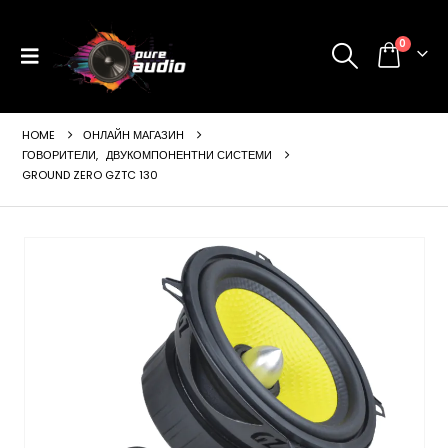
0
HOME
ОНЛАЙН МАГАЗИН
ГОВОРИТЕЛИ
,
ДВУКОМПОНЕНТНИ СИСТЕМИ
GROUND ZERO GZTC 130
ущата
а
99 €
24 лв..
щата
а
99 €