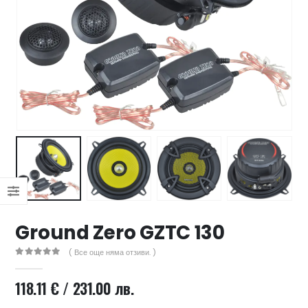
47 лв..
ущата
а
.44 €
00 лв..
Ground Zero GZTC 130
( Все още няма отзиви. )
0
out of 5
118.11
€
/ 231.00 лв.