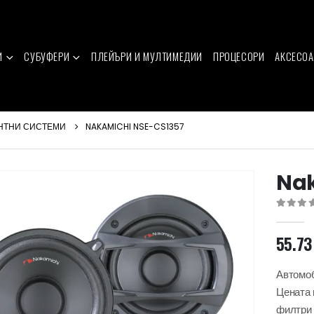
И
СУБУФЕРИ
ПЛЕЙЪРИ И МУЛТИМЕДИИ
ПРОЦЕСОРИ
АКСЕСОА
НТНИ СИСТЕМИ
NAKAMICHI NSE-CS1357
Nak
0
out of 
55.7
Автомоб
Цената 
филтри 