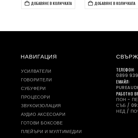
КАТА
ДОБАВЯНЕ В КОЛИЧКАТА
ДОБАВЯНЕ В КОЛИЧКАТА
НАВИГАЦИЯ
СВЪРЖ
ТЕЛЕФОН:
УСИЛВАТЕЛИ
0899 939
ГОВОРИТЕЛИ
ЕМАЙЛ:
PUREAUD
СУБУФЕРИ
РАБОТНО В
ПРОЦЕСОРИ
ПОН - ПЕТ
СЪБ / 09:
ЗВУКОИЗОЛАЦИЯ
НЕД / П
АУДИО АКСЕСОАРИ
ГОТОВИ БОКСОВЕ
ПЛЕЙЪРИ И МУЛТИМЕДИИ