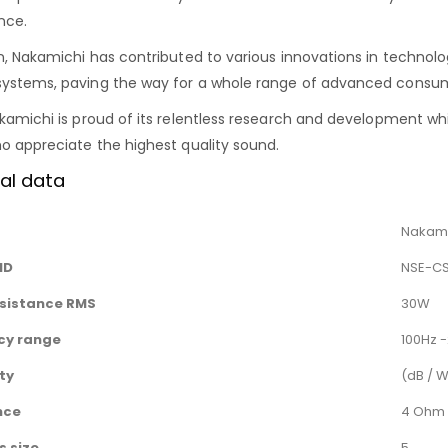
nce.
n, Nakamichi has contributed to various innovations in technolo
stems, paving the way for a whole range of advanced consum
kamichi is proud of its relentless research and development whi
o appreciate the highest quality sound.
al data
Nakami
ID
NSE-CS
esistance RMS
30W
cy range
100Hz 
ity
(dB / W
nce
4 Ohm
 size
5 „