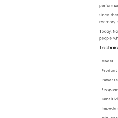
performa
Since the
memory sy
Today, Na
people wh
Technic
Model
Product 
Power r
Frequen
Sensitiv
Impeda
Mid-bass