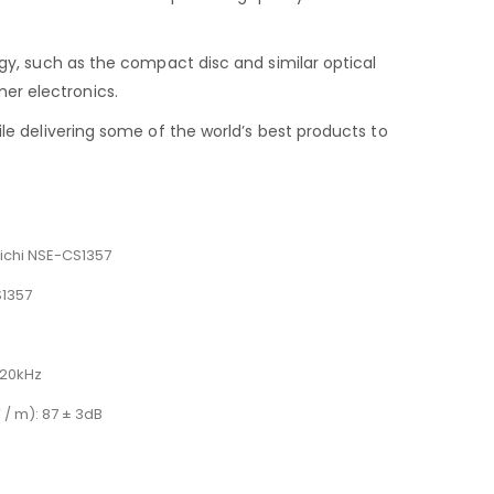
gy, such as the compact disc and similar optical
er electronics.
le delivering some of the world’s best products to
chi NSE-CS1357
1357
-20kHz
 / m): 87 ± 3dB