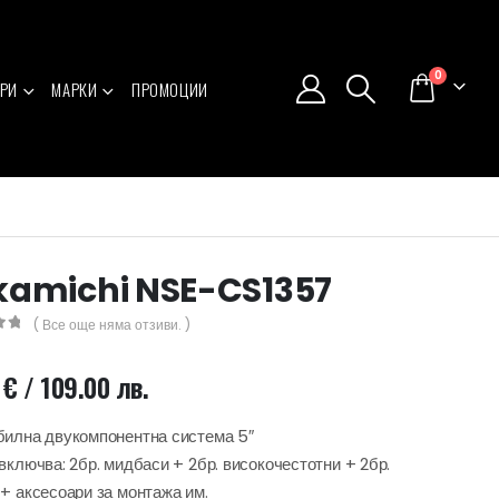
0
РИ
МАРКИ
ПРОМОЦИИ
amichi NSE-CS1357
( Все още няма отзиви. )
5
3
€
/ 109.00 лв.
илна двукомпонентна система 5″
включва: 2бр. мидбаси + 2бр. високочестотни + 2бр.
+ аксесоари за монтажа им.