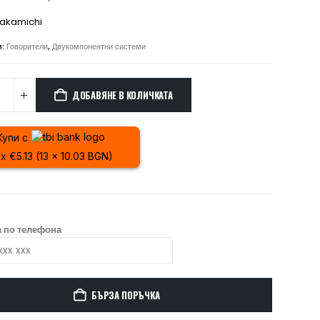
akamichi
и:
Говорители
,
Двукомпонентни системи
ДОБАВЯНЕ В КОЛИЧКАТА
Купи с
 x €5.13 (13 x 10.03 BGN)
 по телефона
БЪРЗА ПОРЪЧКА