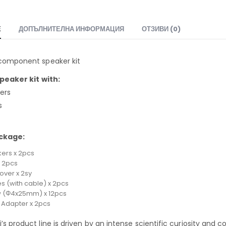
Е
ДОПЪЛНИТЕЛНА ИНФОРМАЦИЯ
ОТЗИВИ (0)
component speaker kit
speaker kit with:
kers
s
s
ackage:
ers x 2pcs
 2pcs
over x 2sy
s (with cable) x 2pcs
 (Φ4x25mm) x 12pcs
 Adapter x 2pcs
’s product line is driven by an intense scientific curiosity a