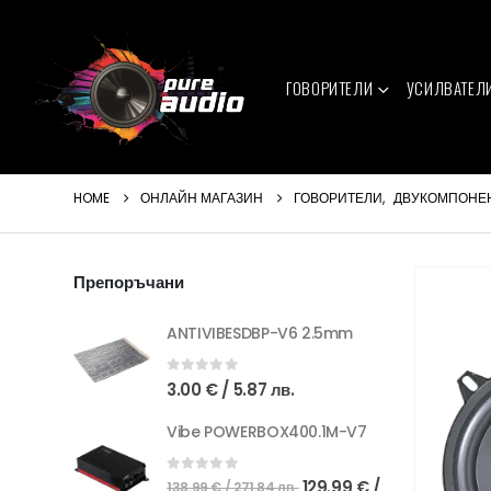
ГОВОРИТЕЛИ
УСИЛВАТЕЛ
HOME
ОНЛАЙН МАГАЗИН
ГОВОРИТЕЛИ
,
ДВУКОМПОНЕ
Препоръчани
ANTIVIBESDBP-V6 2.5mm
0
out of 5
3.00
€
/ 5.87 лв.
Vibe POWERBOX400.1M-V7
Original
0
out of 5
129.99
€
/
138.99
€
/ 271.84 лв.