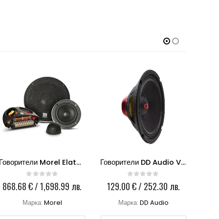
Говорители Morel Elate 603 3-WAY
Говорители DD Audio VO-MN6.5
0
out of 5
0
out of 5
868.68
€
/ 1,698.99 лв.
129.00
€
/ 252.30 лв.
27
Марка:
Morel
Марка:
DD Audio