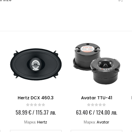
Hertz DCX 460.3
Avatar TTU-41
0
out of 5
0
out of 5
58.99
€
/ 115.37 лв.
63.40
€
/ 124.00 лв.
Марка:
Hertz
Марка:
Avatar