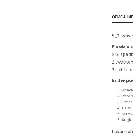
ОПИСАНИ
5 „2-way 
Flexible 
2 5 „spea
2 tweeter
2 splitter
In the p
Speak
Ram x
Cross
Treble
Screw
Angle
Nakamichi