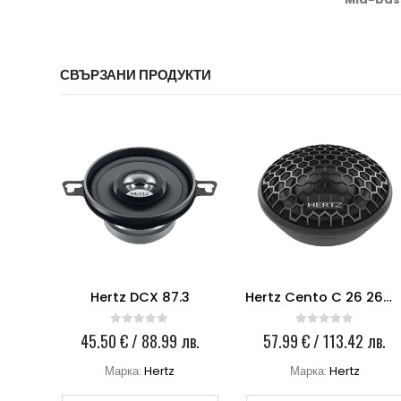
СВЪРЗАНИ ПРОДУКТИ
100
Hertz DCX 87.3
Hertz Cento C 26 26mm Tweeter
0
out of 5
0
out of 5
лв.
45.50
€
/ 88.99 лв.
57.99
€
/ 113.42 лв.
Марка:
Hertz
Марка:
Hertz