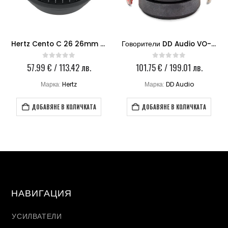
Hertz Cento C 26 26mm Tweeter
Говорители DD Audio VO-B1
57.99
€
/ 113.42 лв.
101.75
€
/ 199.01 лв.
0
out of 5
0
out of 5
Марка:
Hertz
Марка:
DD Audio
ДОБАВЯНЕ В КОЛИЧКАТА
ДОБАВЯНЕ В КОЛИЧКАТА
НАВИГАЦИЯ
УСИЛВАТЕЛИ