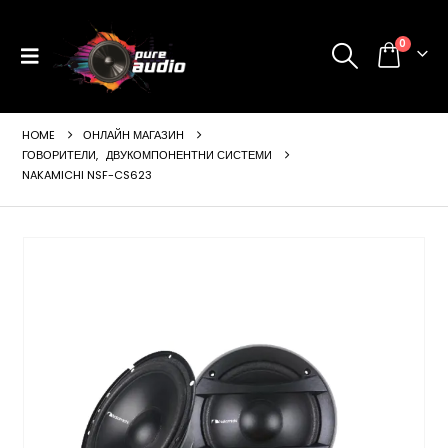
0
HOME
ОНЛАЙН МАГАЗИН
ГОВОРИТЕЛИ
,
ДВУКОМПОНЕНТНИ СИСТЕМИ
NAKAMICHI NSF-CS623
ущата
а
99 €
24 лв..
щата
а
99 €