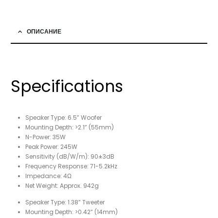
ОПИСАНИЕ
Specifications
Speaker Type: 6.5” Woofer
Mounting Depth: >2.1” (55mm)
N-Power: 35W
Peak Power: 245W
Sensitivity (dB/W/m): 90±3dB
Frequency Response: 71-5.2kHz
Impedance: 4Ω
Net Weight: Approx. 942g
Speaker Type: 1.38” Tweeter
Mounting Depth: >0.42” (14mm)