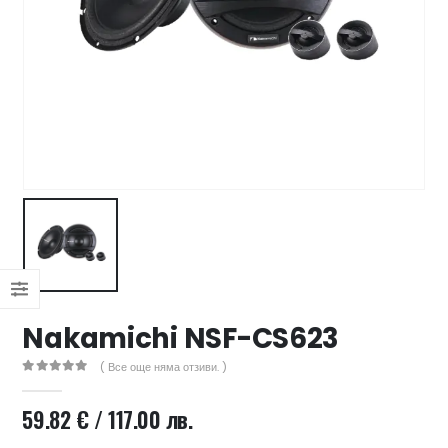
47 лв..
ущата
а
.44 €
00 лв..
Nakamichi NSF-CS623
( Все още няма отзиви. )
0
out of 5
59.82
€
/ 117.00 лв.