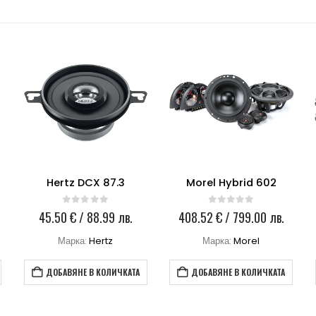
Hertz DCX 87.3
Morel Hybrid 602
0
out of 5
0
out of 5
45.50
€
/ 88.99 лв.
408.52
€
/ 799.00 лв.
Марка:
Hertz
Марка:
Morel
ДОБАВЯНЕ В КОЛИЧКАТА
ДОБАВЯНЕ В КОЛИЧКАТА