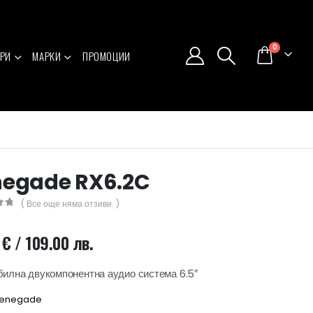
0
РИ
МАРКИ
ПРОМОЦИИ
egade RX6.2C
( Все още няма отзиви. )
5
3
€
/ 109.00 лв.
илна двукомпонентна аудио система 6.5″
enegade