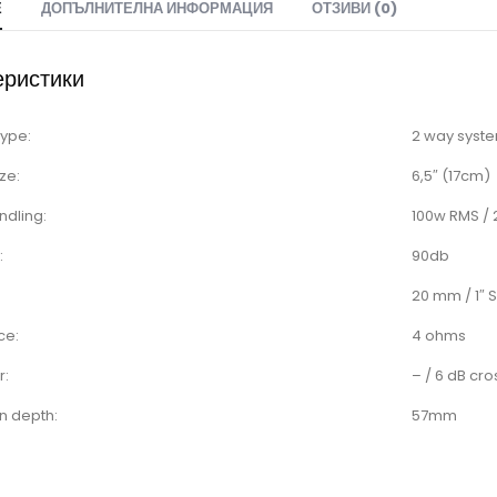
Е
ДОПЪЛНИТЕЛНА ИНФОРМАЦИЯ
ОТЗИВИ (0)
еристики
type:
2 way syst
ze:
6,5″ (17cm)
ndling:
100w RMS /
:
90db
20 mm / 1″ 
ce:
4 ohms
r:
– / 6 dB cr
on depth:
57mm