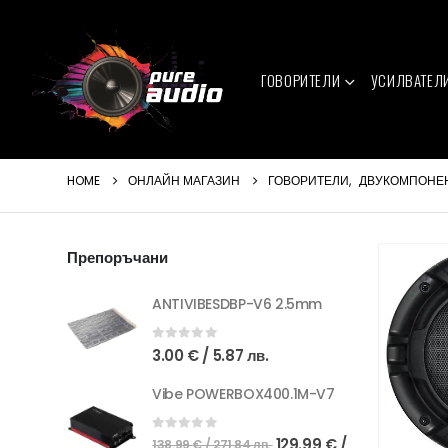
ГОВОРИТЕЛИ
УСИЛВАТЕЛ
HOME
ОНЛАЙН МАГАЗИН
ГОВОРИТЕЛИ
,
ДВУКОМПОНЕ
Препоръчани
ANTIVIBESDBP-V6 2.5mm
0
out of 5
3.00
€
/ 5.87 лв.
Vibe POWERBOX400.1M-V7
Original
0
out of 5
129.99
€
/
138.99
€
/ 271.84 лв.