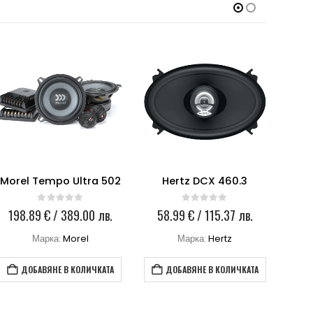
Morel Tempo Ultra 502
Hertz DCX 460.3
H
0
out of 5
0
out of 5
198.89
€
/ 389.00 лв.
58.99
€
/ 115.37 лв.
94
Марка:
Morel
Марка:
Hertz
ДОБАВЯНЕ В КОЛИЧКАТА
ДОБАВЯНЕ В КОЛИЧКАТА