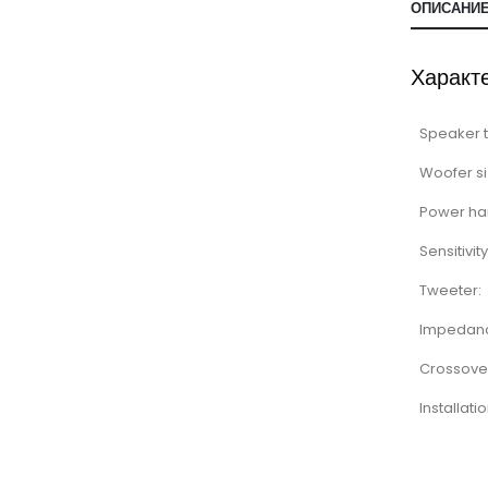
ОПИСАНИ
Характ
Speaker 
Woofer si
Power ha
Sensitivity
Tweeter:
Impedan
Crossove
Installati