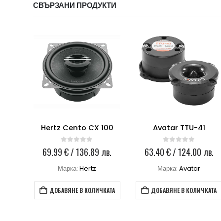
СВЪРЗАНИ ПРОДУКТИ
Говорители Morel Dotech Ovation 5
Hertz Cento CX 100
Avatar TTU-41
0
out of 5
0
out of 5
 лв.
69.99
€
/ 136.89 лв.
63.40
€
/ 124.00 лв.
Марка:
Hertz
Марка:
Avatar
КАТА
ДОБАВЯНЕ В КОЛИЧКАТА
ДОБАВЯНЕ В КОЛИЧКАТА