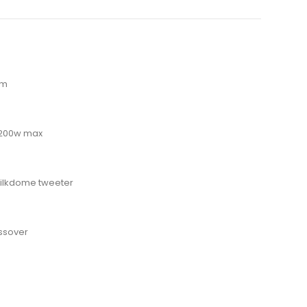
em
 200w max
Silkdome tweeter
ossover