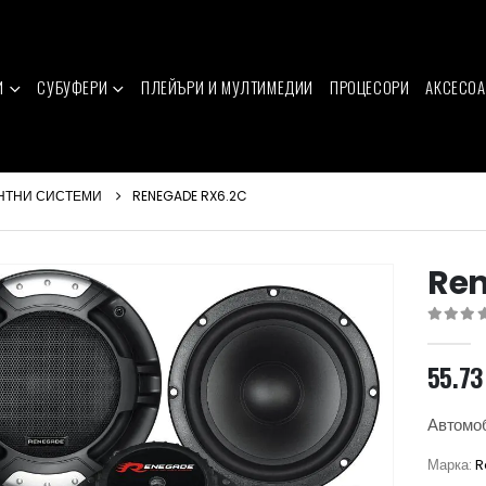
И
СУБУФЕРИ
ПЛЕЙЪРИ И МУЛТИМЕДИИ
ПРОЦЕСОРИ
АКСЕСОА
НТНИ СИСТЕМИ
RENEGADE RX6.2C
Ren
0
out of 
55.7
Автомоб
Марка:
R