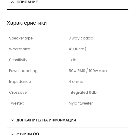
ОПИСАНИЕ
Характеристики
Speaker type:
3 way coaxial
Woofer size:
4″ (10cm)
Sensitivity:
–db
Power handling:
50w RMS / 100w max
Impedance:
4 ohms
Crossover:
integrated 6db
Tweeter:
Mylar tweeter
ДОПЪЛНИТЕЛНА ИНФОРМАЦИЯ
ОТЗИВИ (0)