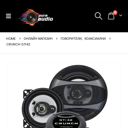
0
HOME
ОНЛАЙН МАГАЗИН
ГОВОРИТЕЛИ
,
КОАКСИАЛНИ
CRUNCH GTI42
ущата
а
99 €
24 лв..
щата
а
99 €