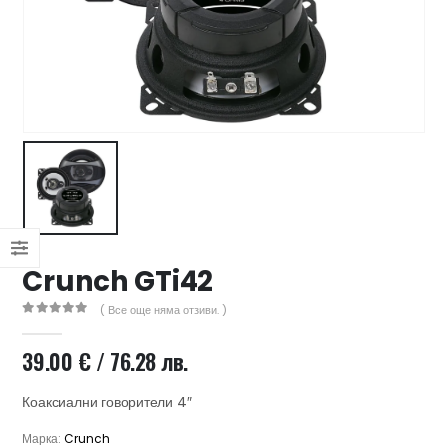
47 лв..
ущата
а
.44 €
00 лв..
Crunch GTi42
( Все още няма отзиви. )
0
out of 5
39.00
€
/ 76.28 лв.
Коаксиални говорители 4″
Марка:
Crunch