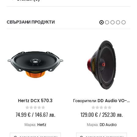
СВЪРЗАНИ ПРОДУКТИ
Hertz DCX 570.3
Говорители DD Audio VO-MN6.5
74.99
€
/ 146.67 лв.
129.00
€
/ 252.30 лв.
0
out of 5
0
out of 5
Марка:
Hertz
Марка:
DD Audio