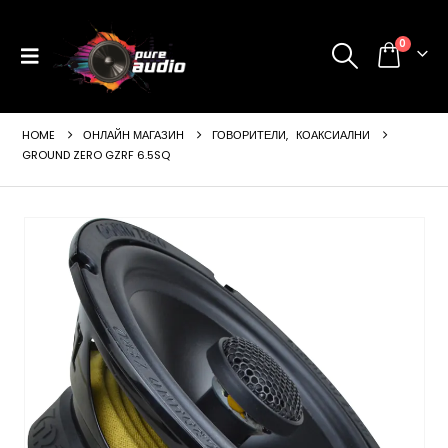
0
HOME
ОНЛАЙН МАГАЗИН
ГОВОРИТЕЛИ
,
КОАКСИАЛНИ
GROUND ZERO GZRF 6.5SQ
ущата
а
99 €
24 лв..
щата
а
99 €