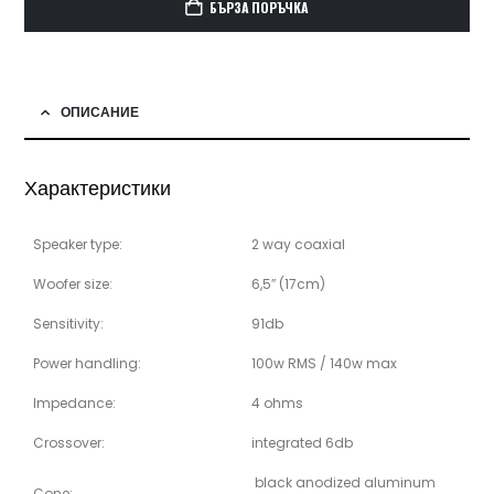
БЪРЗА ПОРЪЧКА
ОПИСАНИЕ
Характеристики
Speaker type:
2 way coaxial
Woofer size:
6,5″ (17cm)
Sensitivity:
91db
Power handling:
100w RMS / 140w max
Impedance:
4 ohms
Crossover:
integrated 6db
black anodized aluminum
Cone: