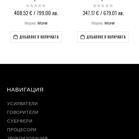
408.52
€
/ 799.00 лв.
347.17
€
/ 679.01 лв.
0
out of 5
0
out of 5
Марка:
Morel
Марка:
Morel
ДОБАВЯНЕ В КОЛИЧКАТА
ДОБАВЯНЕ В КОЛИЧКАТА
НАВИГАЦИЯ
УСИЛВАТЕЛИ
ГОВОРИТЕЛИ
СУБУФЕРИ
ПРОЦЕСОРИ
ЗВУКОИЗОЛАЦИЯ