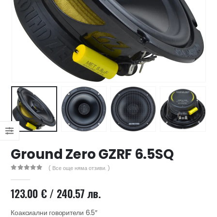
47 лв..
ущата
а
.44 €
00 лв..
Ground Zero GZRF 6.5SQ
( Все още няма отзиви. )
0
out of 5
123.00
€
/ 240.57 лв.
Коаксиални говорители 6.5″