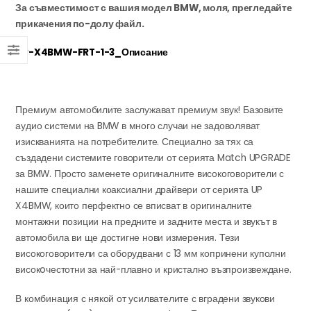
За съвместимост с вашия модел BMW, моля, прегледайте
прикачения по-долу файл.
UP-X4BMW-FRT-1-3_Описание
Премиум автомобилите заслужават премиум звук! Базовите
аудио системи на BMW в много случаи не задоволяват
изискванията на потребителите. Специално за тях са
създадени системите говорители от серията Match UPGRADE
за BMW. Просто заменете оригиналните високоговорители с
нашите специални коаксиални драйвери от серията UP
X4BMW, които перфектно се вписват в оригиналните
монтажни позиции на предните и задните места и звукът в
автомобила ви ще достигне нови измерения. Тези
високоговорители са оборудвани с 13 мм копринени куполни
високoчестотни за най-плавно и кристално възпроизвеждане.
В комбинация с някой от усилвателите с вградени звукови