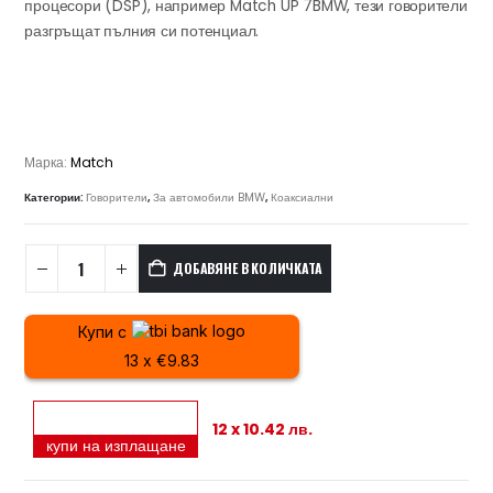
процесори (DSP), например Match UP 7BMW, тези говорители
разгръщат пълния си потенциал.
Марка:
Match
Категории:
Говорители
,
За автомобили BMW
,
Коаксиални
ДОБАВЯНЕ В КОЛИЧКАТА
Купи с
13 x €9.83
12 x 10.42 лв.
купи на изплащане