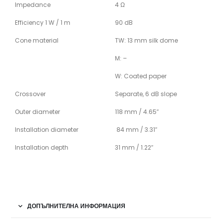
Impedance
4 Ω
Efficiency 1 W / 1 m
90 dB
Cone material
TW: 13 mm silk dome
M: –
W: Coated paper
Crossover
Separate, 6 dB slope
Outer diameter
118 mm / 4.65″
Installation diameter
84 mm / 3.31″
Installation depth
31 mm / 1.22″
ДОПЪЛНИТЕЛНА ИНФОРМАЦИЯ