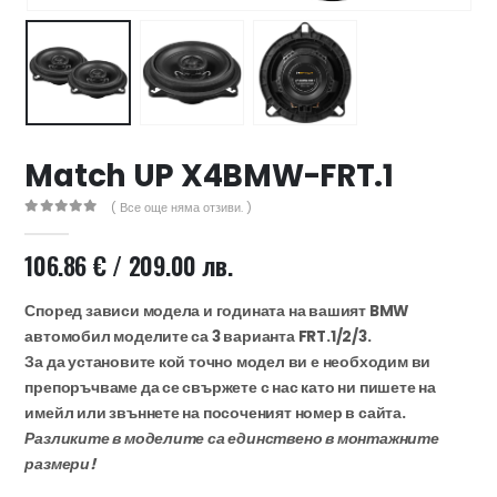
47 лв..
ущата
а
.44 €
00 лв..
Match UP X4BMW-FRT.1
( Все още няма отзиви. )
0
out of 5
106.86
€
/ 209.00 лв.
Според зависи модела и годината на вашият BMW
автомобил моделите са 3 варианта FRT.1/2/3.
За да установите кой точно модел ви е необходим ви
препоръчваме да се свържете с нас като ни пишете на
имейл или звъннете на посоченият номер в сайта.
Разликите в моделите са единствено в монтажните
размери!