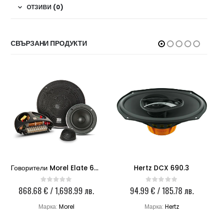
ОТЗИВИ (0)
СВЪРЗАНИ ПРОДУКТИ
Говорители Morel Elate 603 3-WAY
Hertz DCX 690.3
868.68
€
/ 1,698.99 лв.
94.99
€
/ 185.78 лв.
0
out of 5
0
out of 5
Марка:
Morel
Марка:
Hertz