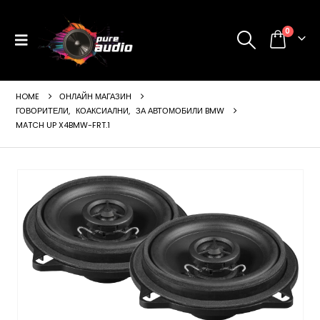
0
HOME
ОНЛАЙН МАГАЗИН
ГОВОРИТЕЛИ
,
КОАКСИАЛНИ
,
ЗА АВТОМОБИЛИ BMW
MATCH UP X4BMW-FRT.1
ущата
а
99 €
24 лв..
щата
а
99 €