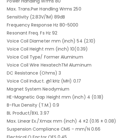
Power Handling Wrms 80
Max. Trans.Pwr Handling Wrms 250
Sensitivity (2.83V/1M) 89dB
Frequency Response Hz 80-5000
Resonant Freq. Fs Hz 92
Voice Coil Diameter mm (inch) 54 (2.10)
Voice Coil Height mm (inch) 10(0.39)
Voice Coil Type/ Former Aluminum
Voice Coil Wire HexatechTM Aluminum
DC Resistance (Ohms) 3
Voice Coil Induct. @1 kHz (MH) 0.17
Magnet System Neodymium
HE-Magnetic Gap Height mm (inch) 4 (0.18)
B-Flux Density (T.M.) 0.9
BL Product/BXL 3.97
Max. Linear Ex./Xmax mm (inch) 4 ±2 (0.16 ± 0.08)
Suspension Compliance CMS – mm/N 0.66
Electrical Q Factor QES 0.45