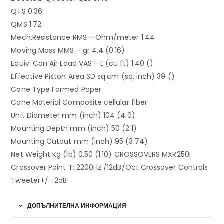
QTS 0.36
QMS 1.72
Mech.Resistance RMS – Ohm/meter 1.44
Moving Mass MMS – gr 4.4 (0.16)
Equiv. Can Air Load VAS – L (cu.ft) 1.40 ()
Effective Piston Area SD sq.cm (sq. inch) 39 ()
Cone Type Formed Paper
Cone Material Composite cellular fiber
Unit Diameter mm (inch) 104 (4.0)
Mounting Depth mm (inch) 50 (2.1)
Mounting Cutout mm (inch) 95 (3.74)
Net Weight Kg (lb) 0.50 (1.10) CROSSOVERS MXR250I
Crossover Point T: 2200Hz /12dB/Oct Crossover Controls
Tweeter+/- 2dB
ДОПЪЛНИТЕЛНА ИНФОРМАЦИЯ