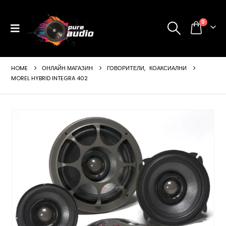
0
HOME
ОНЛАЙН МАГАЗИН
ГОВОРИТЕЛИ
,
КОАКСИАЛНИ
MOREL HYBRID INTEGRA 402
ущата
а
99 €
24 лв..
щата
а
99 €