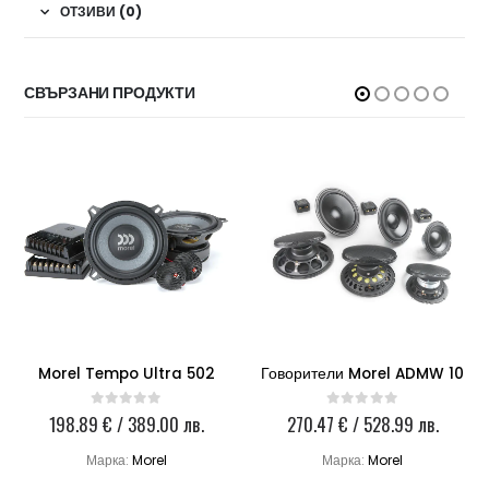
ОТЗИВИ (0)
СВЪРЗАНИ ПРОДУКТИ
Morel Tempo Ultra 502
Говорители Morel ADMW 10
198.89
€
/ 389.00 лв.
270.47
€
/ 528.99 лв.
0
out of 5
0
out of 5
Марка:
Morel
Марка:
Morel