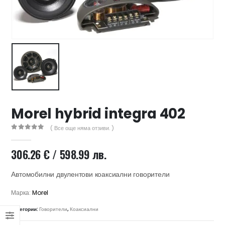
47 лв..
ущата
а
.44 €
00 лв..
Morel hybrid integra 402
( Все още няма отзиви. )
0
out of 5
306.26
€
/ 598.99 лв.
Автомобилни двулентови коаксиални говорители
Марка:
Morel
Категории:
Говорители
,
Коаксиални