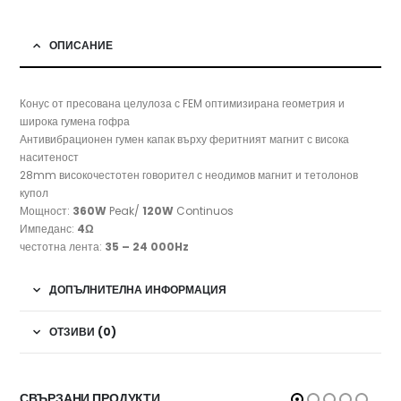
ОПИСАНИЕ
Конус от пресована целулоза с FEM оптимизирана геометрия и
широка гумена гофра
Антивибрационен гумен капак върху феритният магнит с висока
наситеност
28mm високочестотен говорител с неодимов магнит и тетолонов
купол
Мощност:
360W
Peak/
120W
Continuos
Импеданс:
4Ω
честотна лента:
35 – 24 000Hz
ДОПЪЛНИТЕЛНА ИНФОРМАЦИЯ
ОТЗИВИ (0)
СВЪРЗАНИ ПРОДУКТИ