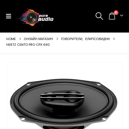
0
HOME
ОНЛАЙН МАГАЗИН
ГОВОРИТЕЛИ
,
ЕЛИПСОВИДНИ
HERTZ CENTO PRO CPX 690
ущата
а
99 €
24 лв..
щата
а
99 €