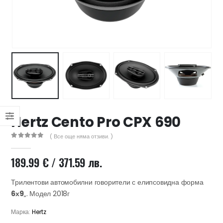
47 лв..
ущата
а
.44 €
00 лв..
Hertz Cento Pro CPX 690
( Все още няма отзиви. )
0
out of 5
189.99
€
/ 371.59 лв.
Трилентови автомобилни говорители с елипсовидна форма
6х9
„. Модел 2018г
Марка:
Hertz