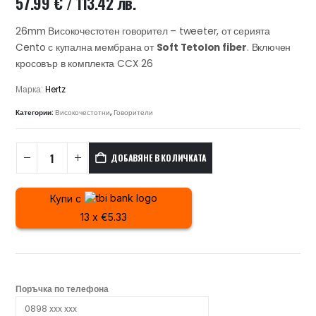
57.99
€
/ 113.42 лв.
26mm Високочестотен говорител – tweeter, от серията
Cento с купална мембрана от
Soft Tetolon fiber
. Включен
кросовър в комплекта CCX 26
Марка:
Hertz
Категории:
Високочестотни
,
Говорители
ДОБАВЯНЕ В КОЛИЧКАТА
Купи с
13 x €5.33
Поръчка по телефона