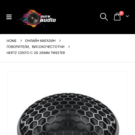
0
HOME
ОНЛАЙН МАГАЗИН
ГОВОРИТЕЛИ
,
ВИСОКОЧЕСТОТНИ
HERTZ CENTO C 26 26MM TWEETER
ущата
а
99 €
24 лв..
щата
а
99 €