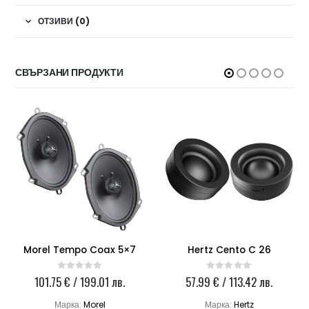
ОТЗИВИ (0)
СВЪРЗАНИ ПРОДУКТИ
Morel Tempo Coax 5×7
Hertz Cento C 26
101.75
€
/ 199.01 лв.
57.99
€
/ 113.42 лв.
0
out of 5
0
out of 5
Марка:
Morel
Марка:
Hertz