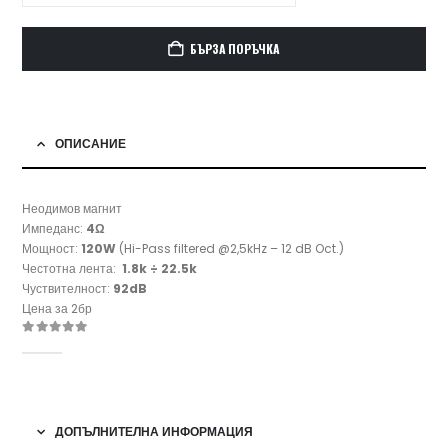
БЪРЗА ПОРЪЧКА
ОПИСАНИЕ
Неодимов магнит
Импеданс:
4Ω
Мощност:
120W
(Hi-Pass filtered @2,5kHz – 12 dB Oct.)
Честотна лента:
1.8k ÷ 22.5k
Чуствителност:
92dB
Цена за 2бр
ДОПЪЛНИТЕЛНА ИНФОРМАЦИЯ