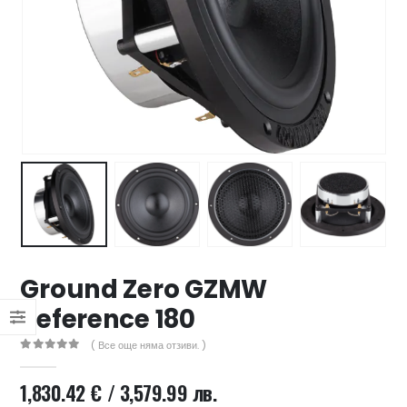
47 лв..
ущата
а
.44 €
00 лв..
Ground Zero GZMW
Reference 180
( Все още няма отзиви. )
0
out of 5
1,830.42
€
/ 3,579.99 лв.