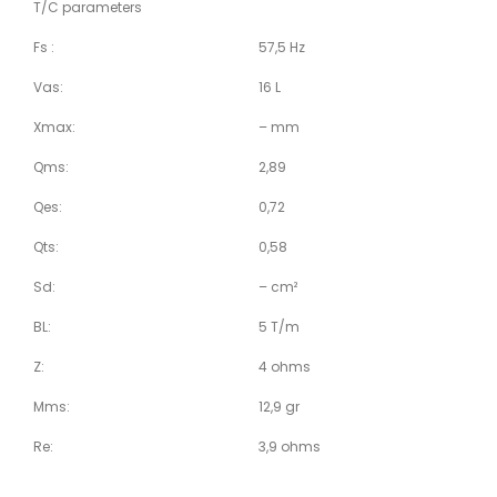
T/C parameters
Fs :
57,5 Hz
Vas:
16 L
Xmax:
– mm
Qms:
2,89
Qes:
0,72
Qts:
0,58
Sd:
– cm²
BL:
5 T/m
Z:
4 ohms
Mms:
12,9 gr
Re:
3,9 ohms