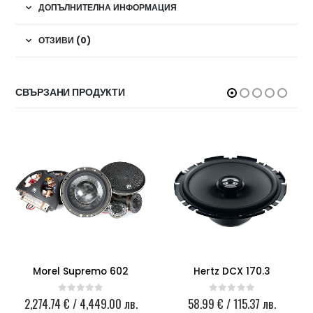
ДОПЪЛНИТЕЛНА ИНФОРМАЦИЯ
ОТЗИВИ (0)
СВЪРЗАНИ ПРОДУКТИ
Morel Supremo 602
Hertz DCX 170.3
2,274.74
€
/ 4,449.00 лв.
58.99
€
/ 115.37 лв.
0
out of 5
0
out of 5