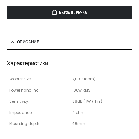
БЪРЗА ПОРЪЧКА
ОПИСАНИЕ
Характеристики
Woofer size:
7,09″ (18cm)
Power handling:
100w RMS
Sensitivity:
88dB ( 1W / 1m )
Impedance:
4 ohm
Mounting depth:
68mm