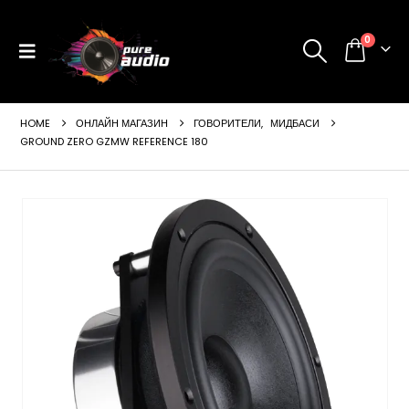
0
HOME
ОНЛАЙН МАГАЗИН
ГОВОРИТЕЛИ
,
МИДБАСИ
GROUND ZERO GZMW REFERENCE 180
ущата
а
99 €
24 лв..
щата
а
99 €