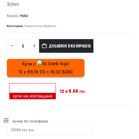
3Ohm
Марка:
Helix
Категории:
Говорители
,
Мидбаси
ДОБАВЯНЕ В КОЛИЧКАТА
Купи с
13 x €8.19 (13 x 16.02 BGN)
12 x 8.68 лв.
купи на изплащане
Поръчка по телефона