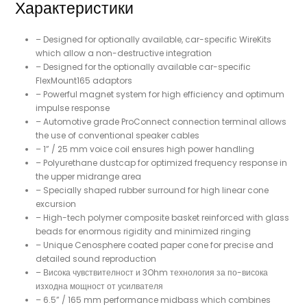
Характеристики
– Designed for optionally available, car-specific WireKits
which allow a non-destructive integration
– Designed for the optionally available car-specific
FlexMount165 adaptors
– Powerful magnet system for high efficiency and optimum
impulse response
– Automotive grade ProConnect connection terminal allows
the use of conventional speaker cables
– 1” / 25 mm voice coil ensures high power handling
– Polyurethane dustcap for optimized frequency response in
the upper midrange area
– Specially shaped rubber surround for high linear cone
excursion
– High-tech polymer composite basket reinforced with glass
beads for enormous rigidity and minimized ringing
– Unique Cenosphere coated paper cone for precise and
detailed sound reproduction
– Висока чувствителност и 3Ohm технология за по-висока
изходна мощност от усилвателя
– 6.5” / 165 mm performance midbass which combines