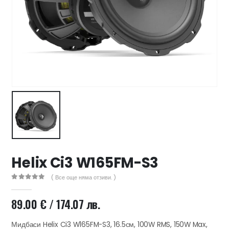
47 лв..
ущата
а
.44 €
00 лв..
Helix Ci3 W165FM-S3
( Все още няма отзиви. )
0
out of 5
89.00
€
/ 174.07 лв.
Мидбаси Helix Ci3 W165FM-S3, 16.5см, 100W RMS, 150W Max,