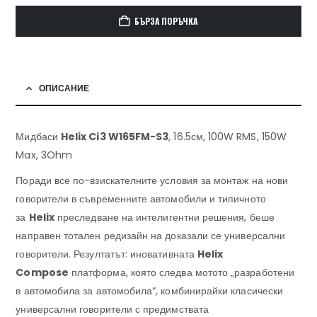
БЪРЗА ПОРЪЧКА
ОПИСАНИЕ
Мидбаси
Helix Ci3 W165FM-S3
, 16.5см, 100W RMS, 150W
Max, 3Ohm
Поради все по-взискателните условия за монтаж на нови
говорители в съвременните автомобили и типичното
за
Helix
преследване на интелигентни решения, беше
направен тотален редизайн на доказали се универсални
говорители. Резултатът: иновативната
Helix
Compose
платформа, която следва мотото „разработени
в автомобила за автомобила“, комбинирайки класически
универсални говорители с предимствата