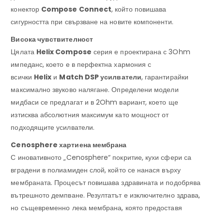
конектор
Compose Connect
, който повишава
сигурността при свързване на новите компоненти.
Висока чувствителност
Цялата
Helix Compose
серия е проектирана с 3Ohm
импеданс, което е в перфектна хармония с
всички
Helix
и
Match DSP усилватели
, гарантирайки
максимално звуково налягане. Определени модели
мидбаси се предлагат и в 2Ohm вариант, което ще
изтисква абсолютния максимум като мощност от
подходящите усилватели.
Cenosphere хартиена мембрана
С иновативното „Cenosphere“ покритие, кухи сфери са
вградени в полиамиден слой, който се нанася върху
мембраната. Процесът повишава здравината и подобрява
вътрешното демпване. Резултатът е изключително здрава,
но същевременно лека мембрана, която предоставя