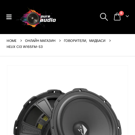
0
HOME
ОНЛАЙН МАГАЗИН
ГОВОРИТЕЛИ
,
МИДБАСИ
HELIX CI3 W165FM-S3
ущата
а
99 €
24 лв..
щата
а
99 €