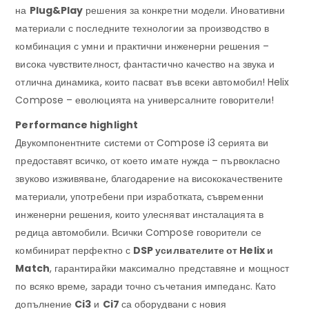
на
Plug&Play
решения за конкретни модели. Иновативни
материали с последните технологии за производство в
комбинация с умни и практични инженерни решения –
висока чувствителност, фантастично качество на звука и
отлична динамика, които пасват във всеки автомобил! Helix
Compose – еволюцията на универсалните говорители!
Performance highlight
Двукомпонентните системи от Compose i3 серията ви
предоставят всичко, от което имате нужда – първокласно
звуково изживяване, благодарение на висококачествените
материали, употребени при изработката, съвременни
инженерни решения, които улесняват инсталацията в
редица автомобили. Всички Compose говорители се
комбинират перфектно с
DSP усилвателите от Helix и
Match
, гарантирайки максимално представяне и мощност
по всяко време, заради точно съчетания импеданс. Като
допълнение
Ci3
и
Ci7
са оборудвани с новия