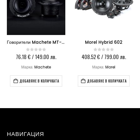
Morel Hybrid 602
Morel Supremo 602
408.52
€
/ 799.00 лв.
2,274.74
€
/ 4,449.00 лв.
0
out of 5
0
out of 5
Марка:
Morel
Марка:
Morel
ДОБАВЯНЕ В КОЛИЧКАТА
ДОБАВЯНЕ В КОЛИЧКАТА
НАВИГАЦИЯ