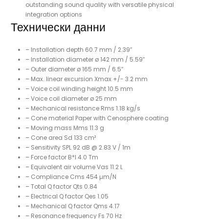
outstanding sound quality with versatile physical
integration options
Технически данни
– Installation depth 60.7 mm / 2.39″
– Installation diameter ø 142 mm / 5.59″
– Outer diameter ø 165 mm / 6.5″
– Max. linear excursion Xmax +/- 3.2 mm
– Voice coil winding height 10.5 mm
– Voice coil diameter ø 25 mm
– Mechanical resistance Rms 1.18 kg/s
– Cone material Paper with Cenosphere coating
– Moving mass Mms 11.3 g
– Cone area Sd 133 cm²
– Sensitivity SPL 92 dB @ 2.83 V / 1m
– Force factor B*I 4.0 Tm
– Equivalent air volume Vas 11.2 L
– Compliance Cms 454 µm/N
– Total Q factor Qts 0.84
– Electrical Q factor Qes 1.05
– Mechanical Q factor Qms 4.17
– Resonance frequency Fs 70 Hz