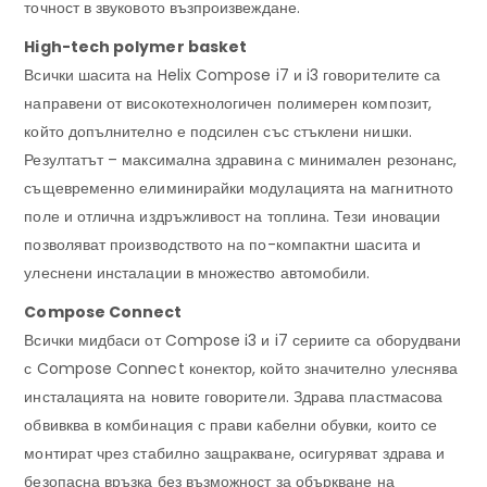
точност в звуковото възпроизвеждане.
High-tech polymer basket
Всички шасита на Helix Compose i7 и i3 говорителите са
направени от високотехнологичен полимерен композит,
който допълнително е подсилен със стъклени нишки.
Резултатът – максимална здравина с минимален резонанс,
същевременно елиминирайки модулацията на магнитното
поле и отлична издръжливост на топлина. Тези иновации
позволяват производството на по-компактни шасита и
улеснени инсталации в множество автомобили.
Compose Connect
Всички мидбаси от Compose i3 и i7 сериите са оборудвани
с Compose Connect конектор, който значително улеснява
инсталацията на новите говорители. Здрава пластмасова
обвивква в комбинация с прави кабелни обувки, които се
монтират чрез стабилно защракване, осигуряват здрава и
безопасна връзка без възможност за объркване на