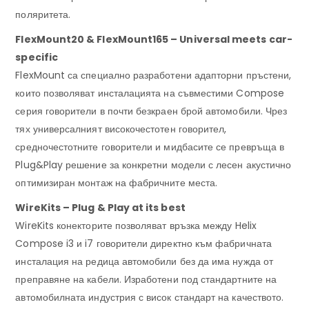
поляритета.
FlexMount20 & FlexMount165 – Universal meets car-
specific
FlexMount са специално разработени адапторни пръстени,
които позволяват инсталацията на съвместими Compose
серия говорители в почти безкраен брой автомобили. Чрез
тях универсалният високочестотен говорител,
средночестотните говорители и мидбасите се превръща в
Plug&Play решение за конкретни модели с лесен акустично
оптимизиран монтаж на фабричните места.
WireKits – Plug & Play at its best
WireKits конекторите позволяват връзка между Helix
Compose i3 и i7 говорители директно към фабричната
инсталация на редица автомобили без да има нужда от
преправяне на кабели. Изработени под стандартните на
автомобилната индустрия с висок стандарт на качеството.