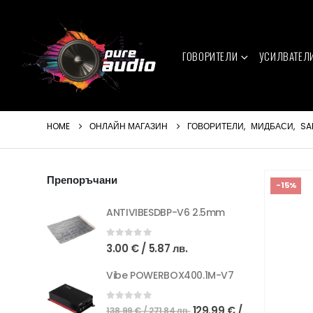
ГОВОРИТЕЛИ
УСИЛВАТЕЛ
HOME
ОНЛАЙН МАГАЗИН
ГОВОРИТЕЛИ
,
МИДБАСИ
,
SA
Препоръчани
-15%
ANTIVIBESDBP-V6 2.5mm
0
out of 5
3.00
€
/ 5.87 лв.
Vibe POWERBOX400.1M-V7
Original
0
out of 5
129.99
€
/
138.99
€
/ 271.84 лв.