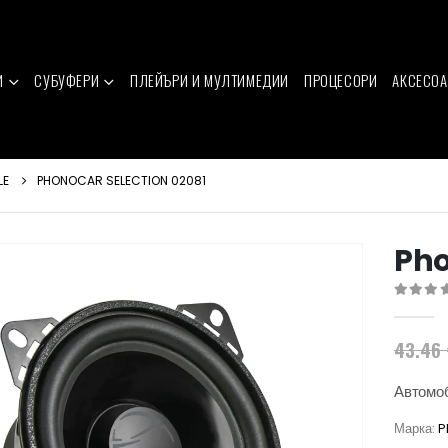
И
СУБУФЕРИ
ПЛЕЙЪРИ И МУЛТИМЕДИИ
ПРОЦЕСОРИ
АКСЕСОА
LE
PHONOCAR SELECTION 02081
Pho
0
out of 
43.46
Автомоб
Марка:
P