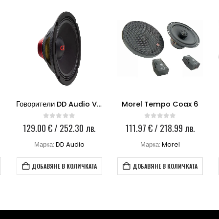
Говорители DD Audio VO-MN6.5
Morel Tempo Coax 6
0
out of 5
0
out of 5
129.00
€
/ 252.30 лв.
111.97
€
/ 218.99 лв.
Марка:
DD Audio
Марка:
Morel
ДОБАВЯНЕ В КОЛИЧКАТА
ДОБАВЯНЕ В КОЛИЧКАТА