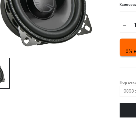
Категори
0% н
Поръчка