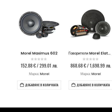
Hertz Cento C 26 26mm Tweeter
Morel Maximus 602
Говорители Morel Elate 603 3-WAY
0
out of 5
0
out of 5
лв.
152.88
€
/ 299.01 лв.
868.68
€
/ 1,698.99 лв.
Марка:
Morel
Марка:
Morel
КАТА
ДОБАВЯНЕ В КОЛИЧКАТА
ДОБАВЯНЕ В КОЛИЧКАТА