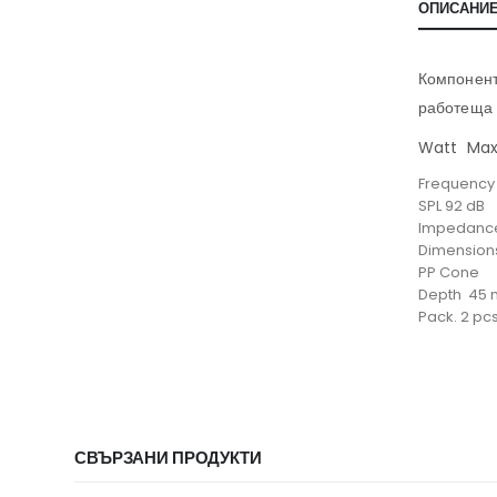
ОПИСАНИ
Компоненти
работеща 
Watt Max/
Frequency 
SPL 92 dB
Impedanc
Dimensions
PP Cone
Depth 45
Pack. 2 pcs
СВЪРЗАНИ ПРОДУКТИ