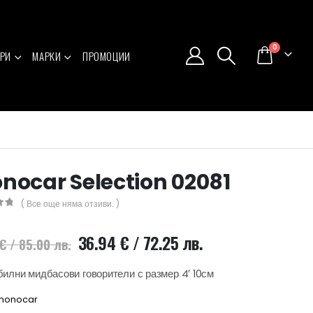
0
РИ
МАРКИ
ПРОМОЦИИ
nocar Selection 02081
( Все още няма отзиви. )
5
Original
Текущата
36.94
€
/ 72.25 лв.
€
/ 85.00 лв.
price
цена
was:
е:
илни мидбасови говорители с размер 4′ 10см
43.46 €
36.94 €
honocar
/
/