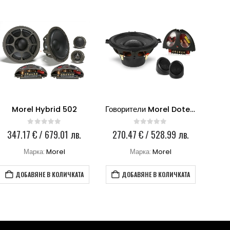
Morel Hybrid 502
Говорители Morel Dotech Ovation 5
M
0
out of 5
0
out of 5
347.17
€
/ 679.01 лв.
270.47
€
/ 528.99 лв.
40
Марка:
Morel
Марка:
Morel
ДОБАВЯНЕ В КОЛИЧКАТА
ДОБАВЯНЕ В КОЛИЧКАТА