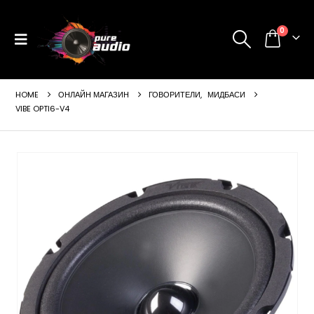
0
HOME
ОНЛАЙН МАГАЗИН
ГОВОРИТЕЛИ
,
МИДБАСИ
VIBE OPTI6-V4
ущата
а
99 €
24 лв..
щата
а
99 €