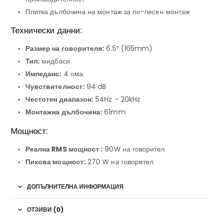
Плитка дълбочина на монтаж за по-лесен монтаж
Технически данни:
Размер на говорителя:
6.5″ (
165mm)
Тип:
мидбаси
Импеданс:
4
ома
Чувствителност:
94
dB
Честотен диапазон:
54Hz –
20kHz
Монтажна дълбочина:
61mm
Мощност:
Реална RMS мощност
:
90W на говорител
Пикова мощност:
270
W на говорител
ДОПЪЛНИТЕЛНА ИНФОРМАЦИЯ
ОТЗИВИ (0)