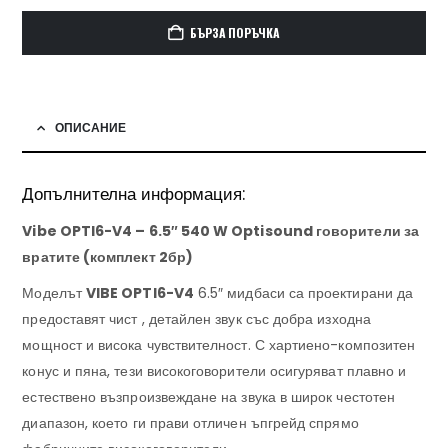
БЪРЗА ПОРЪЧКА
ОПИСАНИЕ
Допълнителна информация:
Vibe OPTI6-V4 – 6.5″ 540 W Optisound говорители за
вратите (комплект 2бр)
Моделът
VIBE
OPTI6-
V4
6.5″ мидбаси са проектирани да
предоставят чист , детайлен звук със добра изходна
мощност и висока чувствителност.
С хартиено-композитен
конус и пяна, тези високоговорители осигуряват плавно и
естествено възпроизвеждане на звука в широк честотен
диапазон, което ги прави отличен ъпгрейд спрямо