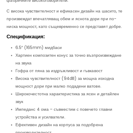
фабричните високоговорители.
С висока чувствителност и ефикасен дизайн на шасито, те
произвеждат впечатляващ обем и яснота дори при по-
ниска мощност, като същевременно се представят добре.
Спецификация:
6.5″ (
165mm) мидбаси
Хартиен композитен конус за точно възпроизвеждане
на звука
Гофра от пяна за издръжливост и гъвкавост
Висока чувствителност (
94dB) за мощна изходна
мощност дори при малко подадени ватове.
Широкочестотна характеристика за ясен и детайлен
звук
Импеданс 4 ома – съвместим с повечето главни
устройства и усилватели.
Ефективен дизайн на корпуса за подобрена
производителност