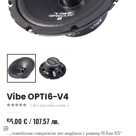
47 лв..
ущата
а
.44 €
00 лв..
Vibe OPTI6-V4
( Все още няма отзиви. )
0
out of 5
55.00
€
/ 107.57 лв.
Автомобилни говорители тип мидбаси с размер 16.5см 6.5″