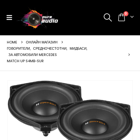
0
HOME
ОНЛАЙН МАГАЗИН
ГОВОРИТЕЛИ
,
СРЕДНОЧЕСТОТНИ
,
МИДБАСИ
,
ЗА АВТОМОБИЛИ MERCEDES
MATCH UP S4MB-SUR
ущата
а
99 €
24 лв..
щата
а
99 €