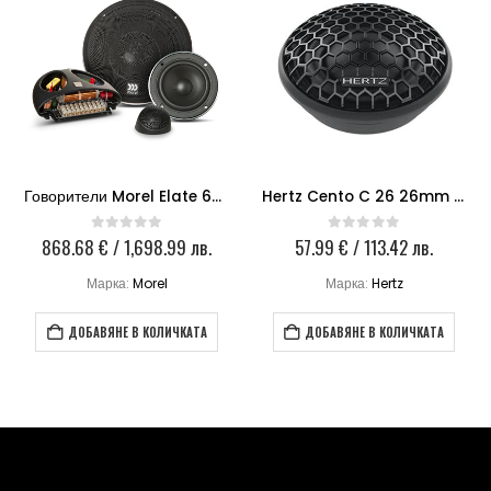
Говорители Morel Elate 603 3-WAY
Hertz Cento C 26 26mm Tweeter
868.68
€
/ 1,698.99 лв.
57.99
€
/ 113.42 лв.
0
out of 5
0
out of 5
Марка:
Morel
Марка:
Hertz
ДОБАВЯНЕ В КОЛИЧКАТА
ДОБАВЯНЕ В КОЛИЧКАТА