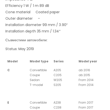
Efficiency 1 W / 1 m 89 dB
Cone material Coated paper
Outer diameter –
Installation diameter 99 mm / 3.90″
Installation depth 35 mm / 1.34″
Съвместими автомобили:
Status: May 2019
Model
Model type
Series
Model year
C
Convertible
A205
ab 2016
Coupe
C205
ab 2015
Sedan
W205
From 2014
T-model
S205
From 2014
E
Convertible
A238
From 2017
Coupe
C238
From 2017