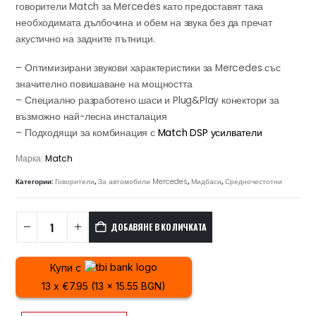
говорители Match за Mercedes като предоставят така
необходимата дълбочина и обем на звука без да пречат
акустично на задните пътници.
– Оптимизирани звукови характеристики за Mercedes със
значително повишаване на мощността
– Специално разработено шаси и Plug&Play конектори за
възможно най-лесна инсталация
– Подходящи за комбинация с
Match DSP усилватели
Марка:
Match
Категории:
Говорители
,
За автомобили Mercedes
,
Мидбаси
,
Средночестотни
ДОБАВЯНЕ В КОЛИЧКАТА
Купи с
13 x €7.95 (13 x 15.55 BGN)