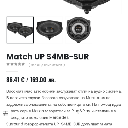
47 лв..
ущата
а
.44 €
00 лв..
Match UP S4MB-SUR
( Все още няма отзиви. )
0
out of 5
86.41
€
/ 169.00 лв.
Високият клас автомобили заслужават отлична аудио система.
В повечето случаи базовото озвучаване на Mercedes не
задоволява очакванията на собствениците си. На помощ идва
новата серия Match говорители за Plug&Play инсталация в
последните поколения Mercedes.
Surround говорорителите UP S4MB-SUR допълват гамата