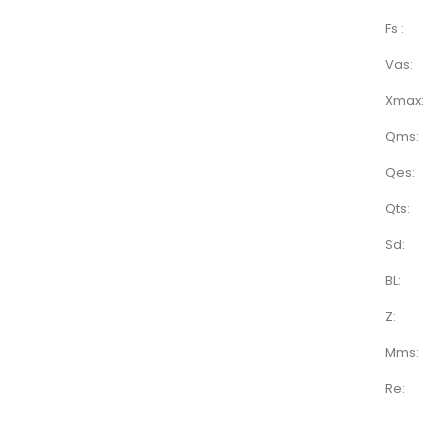
Fs :
Vas:
Xmax:
Qms:
Qes:
Qts:
Sd:
BL:
Z:
Mms:
Re: