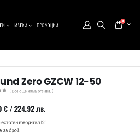
0
РИ
МАРКИ
ПРОМОЦИИ
und Zero GZCW 12-50
( Все още няма отзиви. )
5
0
€
/ 224.92 лв.
естотен говорител 12″
е за брой.