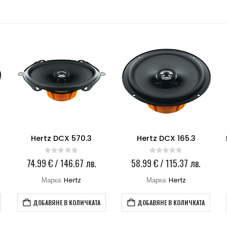
Hertz DCX 570.3
Hertz DCX 165.3
0
out of 5
0
out of 5
74.99
€
/ 146.67 лв.
58.99
€
/ 115.37 лв.
Марка:
Hertz
Марка:
Hertz
ДОБАВЯНЕ В КОЛИЧКАТА
ДОБАВЯНЕ В КОЛИЧКАТА