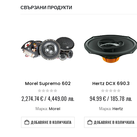
СВЪРЗАНИ ПРОДУКТИ
x 5×7
Morel Supremo 602
Hertz DCX 690.3
0
out of 5
0
out of 5
лв.
2,274.74
€
/ 4,449.00 лв.
94.99
€
/ 185.78 лв.
Марка:
Morel
Марка:
Hertz
КАТА
ДОБАВЯНЕ В КОЛИЧКАТА
ДОБАВЯНЕ В КОЛИЧКАТА