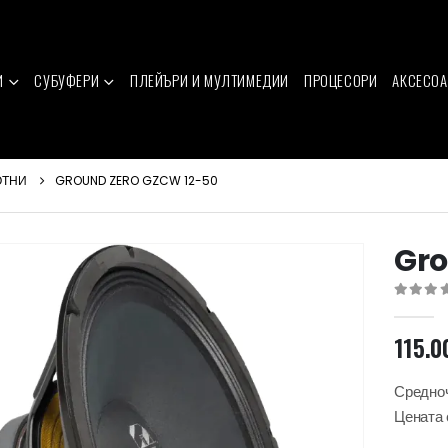
И
СУБУФЕРИ
ПЛЕЙЪРИ И МУЛТИМЕДИИ
ПРОЦЕСОРИ
АКСЕСОА
ОТНИ
GROUND ZERO GZCW 12-50
Gro
0
out of 
115.0
Средноч
Цената 