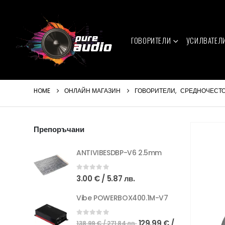
ГОВОРИТЕЛИ
УСИЛВАТЕЛ
HOME
ОНЛАЙН МАГАЗИН
ГОВОРИТЕЛИ
,
СРЕДНОЧЕСТ
Препоръчани
ANTIVIBESDBP-V6 2.5mm
0
out of 5
3.00
€
/ 5.87 лв.
Vibe POWERBOX400.1M-V7
Original
0
out of 5
129.99
€
/
138.99
€
/ 271.84 лв.