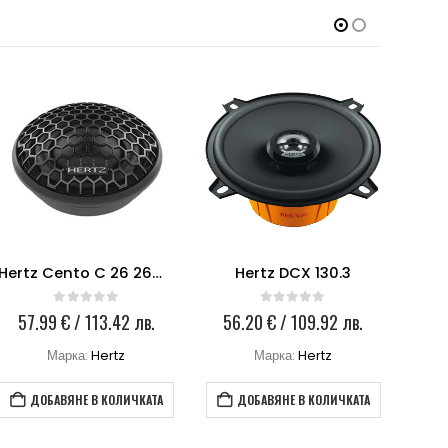
Hertz Cento C 26 26mm Tweeter
Hertz DCX 130.3
0
out of 5
0
out of 5
57.99
€
/ 113.42 лв.
56.20
€
/ 109.92 лв.
4
Марка:
Hertz
Марка:
Hertz
ДОБАВЯНЕ В КОЛИЧКАТА
ДОБАВЯНЕ В КОЛИЧКАТА