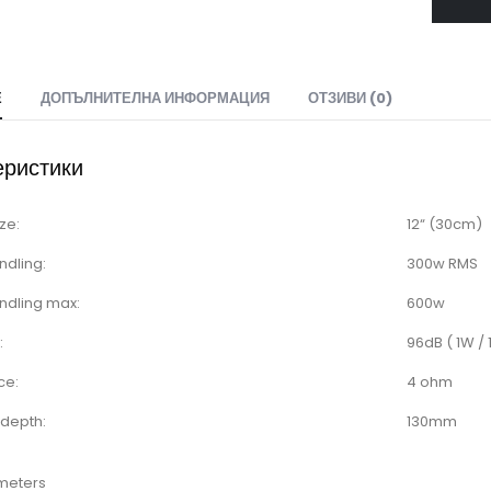
Е
ДОПЪЛНИТЕЛНА ИНФОРМАЦИЯ
ОТЗИВИ (0)
еристики
ze:
12“ (30cm)
ndling:
300w RMS
ndling max:
600w
:
96dB ( 1W / 
ce:
4 ohm
 depth:
130mm
meters