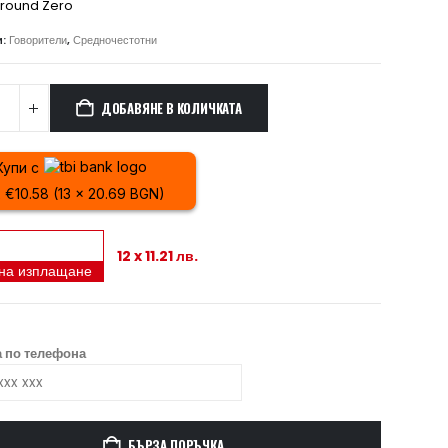
round Zero
и:
Говорители
,
Средночестотни
ДОБАВЯНЕ В КОЛИЧКАТА
Купи с
x €10.58 (13 x 20.69 BGN)
12 x 11.21 лв.
 на изплащане
 по телефона
БЪРЗА ПОРЪЧКА