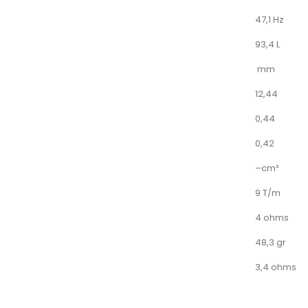
47,1 Hz
93,4 L
mm
12,44
0,44
0,42
–cm²
9 T/m
4 ohms
48,3 gr
3,4 ohms