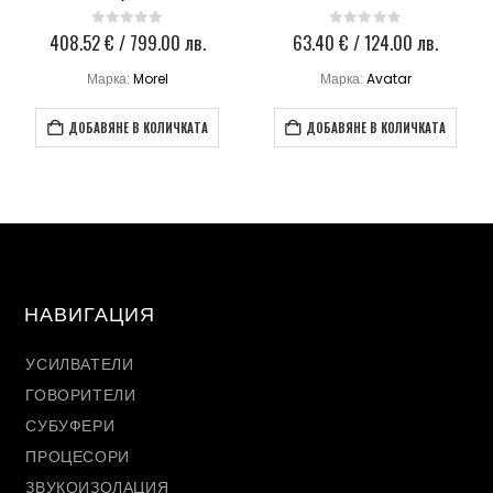
408.52
€
/ 799.00 лв.
63.40
€
/ 124.00 лв.
0
out of 5
0
out of 5
Марка:
Morel
Марка:
Avatar
ДОБАВЯНЕ В КОЛИЧКАТА
ДОБАВЯНЕ В КОЛИЧКАТА
НАВИГАЦИЯ
УСИЛВАТЕЛИ
ГОВОРИТЕЛИ
СУБУФЕРИ
ПРОЦЕСОРИ
ЗВУКОИЗОЛАЦИЯ