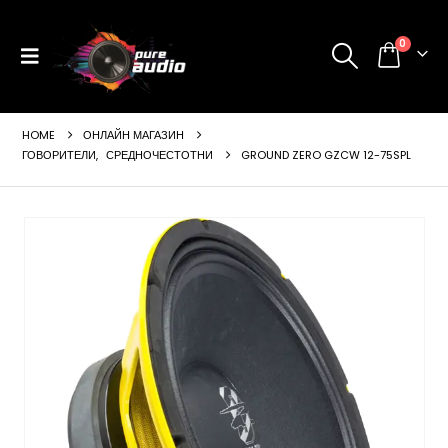
0
HOME
ОНЛАЙН МАГАЗИН
ГОВОРИТЕЛИ
,
СРЕДНОЧЕСТОТНИ
GROUND ZERO GZCW 12-75SPL
ущата
а
99 €
24 лв..
щата
а
99 €