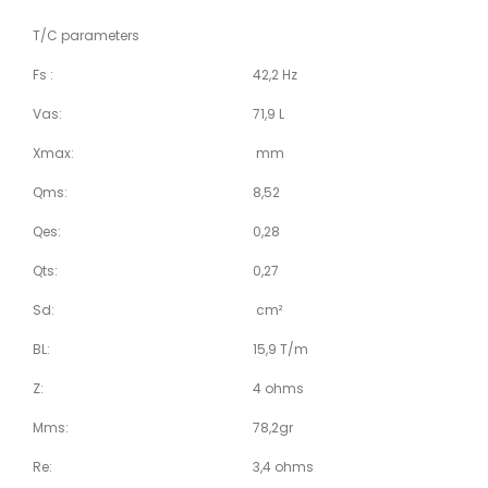
T/C parameters
Fs :
42,2 Hz
Vas:
71,9 L
Xmax:
mm
Qms:
8,52
Qes:
0,28
Qts:
0,27
Sd:
cm²
BL:
15,9 T/m
Z:
4 ohms
Mms:
78,2gr
Re:
3,4 ohms