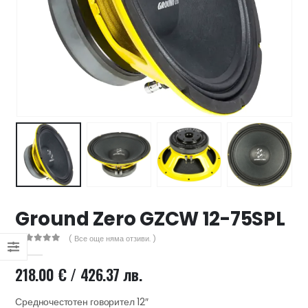
47 лв..
ущата
а
.44 €
00 лв..
Ground Zero GZCW 12-75SPL
( Все още няма отзиви. )
0
out of 5
218.00
€
/ 426.37 лв.
Средночестотен говорител 12″