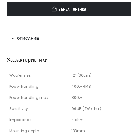
БЪРЗА ПОРЪЧКА
ОПИСАНИЕ
Характеристики
Woofer size:
12“ (30cm)
Power handling:
400w RMS
Power handling max:
800w
Sensitivity:
96dB ( 1W / 1m )
Impedance:
4 ohm
Mounting depth:
133mm